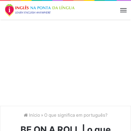
M
Início
»
O que significa em português?
BE ON A ROLL | o que