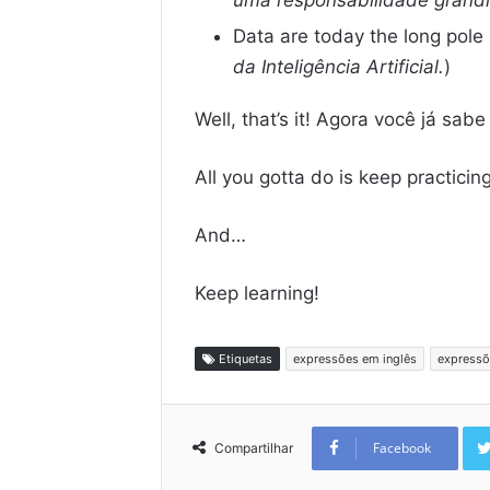
uma responsabilidade grandi
Data are today the long pole i
da Inteligência Artificial.
)
Well, that’s it! Agora você já s
All you gotta do is keep practicing
And…
Keep learning!
Etiquetas
expressões em inglês
expressõ
Facebook
Compartilhar