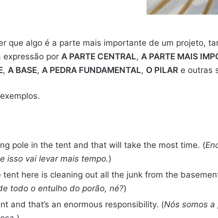
 que algo é a parte mais importante de um projeto, tar
a expressão por
A PARTE CENTRAL
,
A PARTE MAIS IM
E
,
A BASE
,
A PEDRA FUNDAMENTAL
,
O PILAR
e outras s
s exemplos.
ng pole in the tent and that will take the most time. (
Enc
 e isso vai levar mais tempo.
)
 tent here is cleaning out all the junk from the basemen
 de todo o entulho do porão, né?
)
ent and that’s an enormous responsibility. (
Nós somos a p