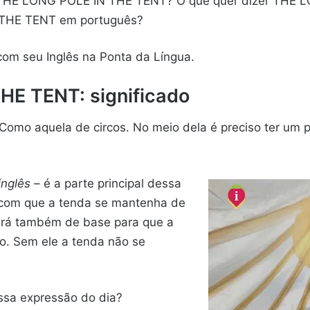
o THE LONG POLE IN THE TENT? O que quer dizer THE 
 THE TENT em português?
 com seu Inglês na Ponta da Língua.
HE TENT: significado
omo aquela de circos. No meio dela é preciso ter um
inglês
– é a parte principal dessa
er com que a tenda se mantenha de
virá também de base para que a
o. Sem ele a tenda não se
ssa expressão do dia?