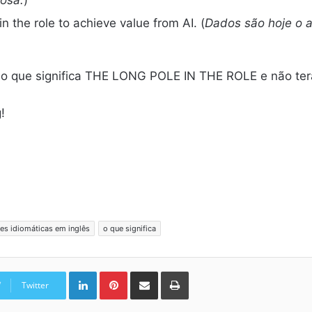
osa.
)
n the role to achieve value from AI. (
Dados são hoje o a
abe o que significa THE LONG POLE IN THE ROLE e não ter
!
es idiomáticas em inglês
o que significa
Linkedin
Pinterest
Compartilhar via e-mail
Imprimir
Twitter