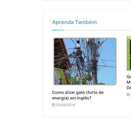
Aprenda Também
Qu
M
D
Como dizer gato (furto de
energia) em inglês?
10/06/2014