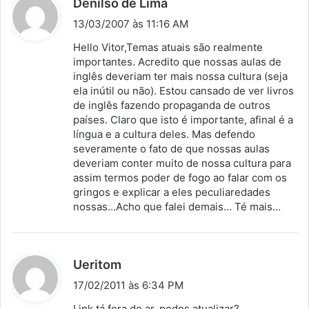
d
Denilso de Lima
i
13/03/2007 às 11:16 AM
s
Hello Vitor,Temas atuais são realmente
s
importantes. Acredito que nossas aulas de
inglês deveriam ter mais nossa cultura (seja
e
ela inútil ou não). Estou cansado de ver livros
:
de inglês fazendo propaganda de outros
países. Claro que isto é importante, afinal é a
língua e a cultura deles. Mas defendo
severamente o fato de que nossas aulas
deveriam conter muito de nossa cultura para
assim termos poder de fogo ao falar com os
gringos e explicar a eles peculiaredades
nossas…Acho que falei demais… Té mais…
d
Ueritom
i
17/02/2011 às 6:34 PM
s
Link tá fora do ar..podes atualizar?