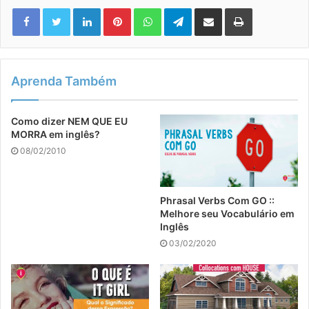
Linkedin
Pinterest
WhatsApp
Telegram
Compartilhar via e-mail
Imprimir
Aprenda Também
Como dizer NEM QUE EU
MORRA em inglês?
08/02/2010
Phrasal Verbs Com GO ::
Melhore seu Vocabulário em
Inglês
03/02/2020