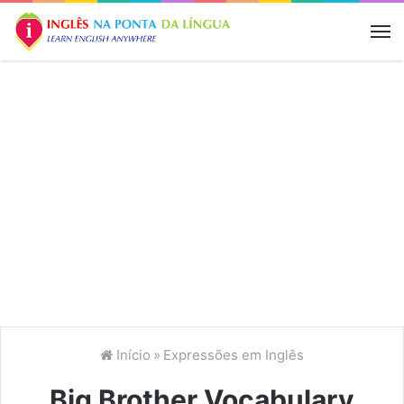
M
Início
»
Expressões em Inglês
Big Brother Vocabulary