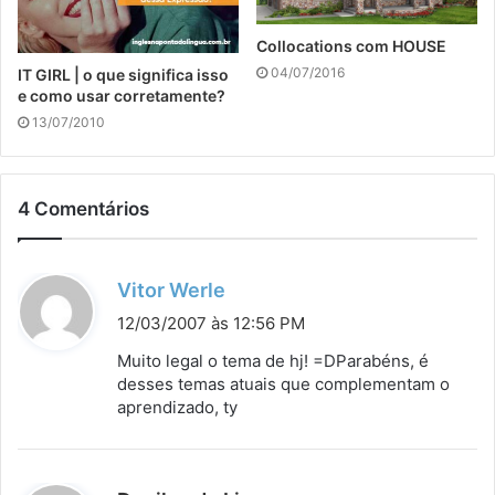
Collocations com HOUSE
04/07/2016
IT GIRL | o que significa isso
e como usar corretamente?
13/07/2010
4 Comentários
d
Vitor Werle
i
12/03/2007 às 12:56 PM
s
Muito legal o tema de hj! =DParabéns, é
s
desses temas atuais que complementam o
aprendizado, ty
e
: