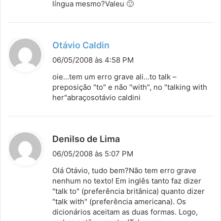
língua mesmo?Valeu 🙂
:
d
Otávio Caldin
i
06/05/2008 às 4:58 PM
s
oie…tem um erro grave ali…to talk –
s
preposição "to" e não "with", no "talking with
her"abraçosotávio caldini
e
:
d
Denilso de Lima
i
06/05/2008 às 5:07 PM
s
Olá Otávio, tudo bem?Não tem erro grave
s
nenhum no texto! Em inglês tanto faz dizer
"talk to" (preferência britânica) quanto dizer
e
"talk with" (preferência americana). Os
:
dicionários aceitam as duas formas. Logo,