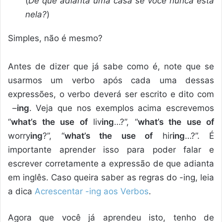
(
De que adianta uma casa se você nunca está
nela?
)
Simples, não é mesmo?
Antes de dizer que já sabe como é, note que se
usarmos um verbo após cada uma dessas
expressões, o verbo deverá ser escrito e dito com
–
ing
. Veja que nos exemplos acima escrevemos
“
what’s the use of
liv
ing
…?”, “
what’s the use of
worry
ing
?”, “
what’s the use of
hir
ing
…?”. É
importante aprender isso para poder falar e
escrever corretamente a expressão de que adianta
em inglês. Caso queira saber as regras do -ing, leia
a dica
Acrescentar -ing aos Verbos
.
Agora que você já aprendeu isto, tenho de