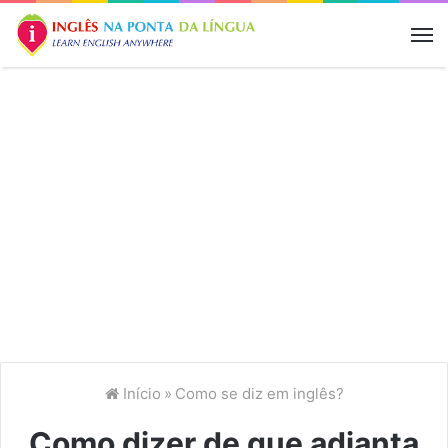
M
Início
»
Como se diz em inglês?
Como dizer de que adianta