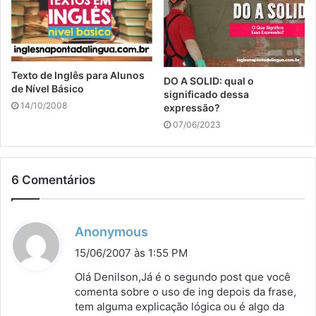
Texto de Inglês para Alunos
DO A SOLID: qual o
de Nível Básico
significado dessa
14/10/2008
expressão?
07/06/2023
6 Comentários
d
Anonymous
i
15/06/2007 às 1:55 PM
s
Olá Denilson,Já é o segundo post que você
s
comenta sobre o uso de ing depois da frase,
tem alguma explicação lógica ou é algo da
e