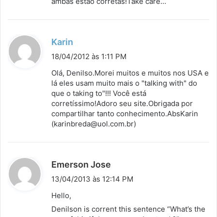
ambas estão corretas!Take care…
d
Karin
i
18/04/2012 às 1:11 PM
s
Olá, Denilso.Morei muitos e muitos nos USA e
s
lá eles usam muito mais o "talking with" do
que o taking to"!!! Você está
e
corretíssimo!Adoro seu site.Obrigada por
:
compartilhar tanto conhecimento.AbsKarin
(karinbreda@uol.com.br)
d
Emerson Jose
i
13/04/2013 às 12:14 PM
s
Hello,
s
Denilson is corrent this sentence “What’s the
e