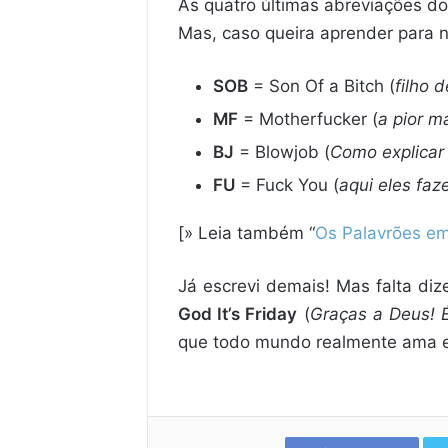
As quatro últimas abreviações do 
Mas, caso queira aprender para n
SOB
= Son Of a Bitch (
filho 
MF
= Motherfucker (
a pior m
BJ
= Blowjob (
Como explicar 
FU
= Fuck You (
aqui eles faz
[» Leia também “
Os Palavrões em
Já escrevi demais! Mas falta diz
God It’s Friday
(
Graças a Deus! É
que todo mundo realmente ama es