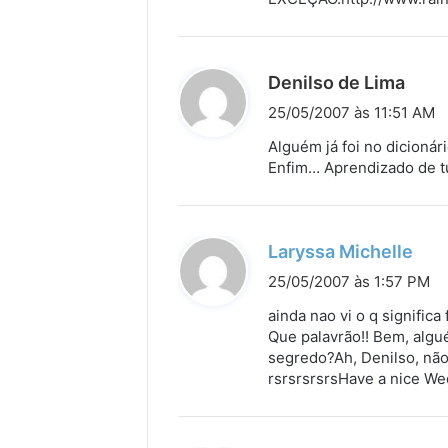
d
Denilso de Lima
i
25/05/2007 às 11:51 AM
s
Alguém já foi no dicionár
s
Enfim… Aprendizado de t
e
:
d
Laryssa Michelle
i
25/05/2007 às 1:57 PM
s
ainda nao vi o q signifi
s
Que palavrão!! Bem, algu
segredo?Ah, Denilso, não 
e
rsrsrsrsrsHave a nice Wee
: