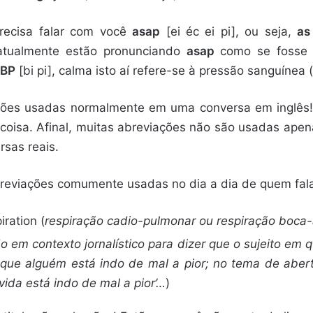
recisa falar com você
asap
[ei éc ei pi], ou seja,
as
 atualmente estão pronunciando
asap
como se fosse
BP
[bi pi], calma isto aí refere-se à pressão sanguínea (
ações usadas normalmente em uma conversa em inglês!
coisa. Afinal, muitas abreviações não são usadas apen
sas reais.
abreviações comumente usadas no dia a dia de quem fala 
ration (
respiração cadio-pulmonar ou respiração boca
o em contexto jornalístico para dizer que o sujeito em 
ue alguém está indo de mal a pior; no tema de abert
a vida está indo de mal a pior’…
)