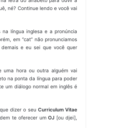
a letra do alfabeto para ouvir a
quê, né? Continue lendo e você vai
 na língua inglesa e a pronúncia
 porém, em “cat” não pronunciamos
a demais e eu sei que você quer
ue uma hora ou outra alguém vai
to na ponta da língua para poder
te um diálogo normal em inglês é
 que dizer o seu
Curriculum Vitae
odem te oferecer um
OJ
[ou djei],