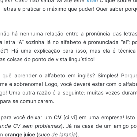
nglês? Caso não saiba vá até este
site
!
Clique sobre um
s letras e praticar o máximo que puder! Quer saber por
não há nenhuma relação entre a pronúncia das letras
 letra “A” sozinha lá no alfabeto é pronunciada “ei”;
quét”! Há uma explicação para isso, mas ela é técnic
as coisas do ponto de vista linguístico!
 quê aprender o alfabeto em inglês? Simples! Porq
me e sobrenome! Logo, você deverá estar com o alfabe
lgo! Uma outra razão é a seguinte: muitas vezes duran
para se comunicarem.
 para você deixar um
CV
[ci vi] em uma empresa! Isto
tende CV sem problemas
). Já na casa de um amigo p
um
orange juice
(
suco de laranja
).