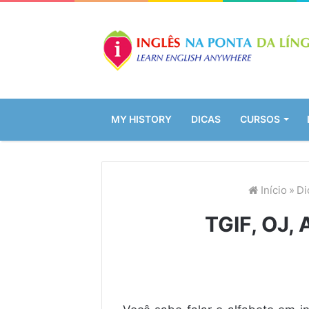
MY HISTORY
DICAS
CURSOS
Início
»
Di
TGIF, OJ, 