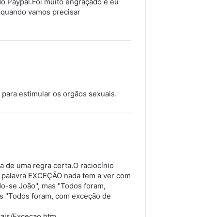
do Paypal.Foi muito engraçado e eu
e quando vamos precisar
, para estimular os orgãos sexuais.
a de uma regra certa.O raciocínio
 a palavra EXCEÇÃO nada tem a ver com
-se João", mas "Todos foram,
s "Todos foram, com exceção de
cais/Excecao.htm