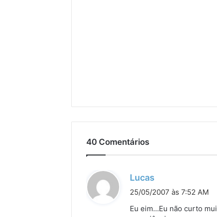
40 Comentários
d
Lucas
i
25/05/2007 às 7:52 AM
s
Eu eim…Eu não curto muit
s