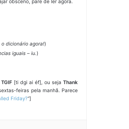
ajar obsceno, pare de ler agora.
o dicionário agora!
)
ias iguais – iu.
)
i
TGIF
[ti dgi ai éf], ou seja
Thank
extas-feiras pela manhã. Parece
lled Friday?
“]