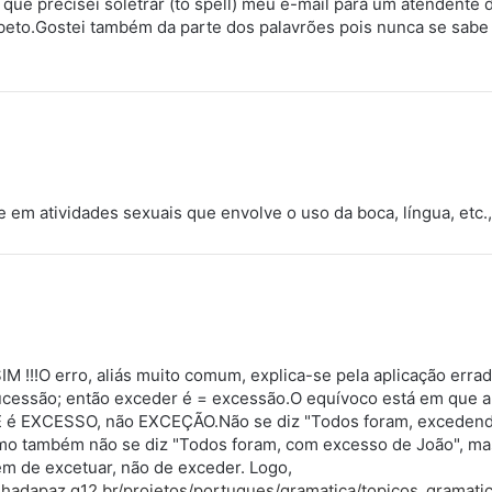
que precisei soletrar (to spell) meu e-mail para um atendente 
abeto.Gostei também da parte dos palavrões pois nunca se sab
te em atividades sexuais que envolve o uso da boca, língua, etc.
 !!!O erro, aliás muito comum, explica-se pela aplicação errad
sucessão; então exceder é = excessão.O equívoco está em que
é EXCESSO, não EXCEÇÃO.Não se diz "Todos foram, excedendo
o também não se diz "Todos foram, com excesso de João", ma
m de excetuar, não de exceder. Logo,
nhadapaz.g12.br/projetos/portugues/gramatica/topicos_gramati