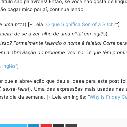
titulo são palavrões! Então, se você não gosta de lingu
ão pagar mico por aí, continue lendo.
de uma p*ta
) [» Leia “
O que Significa Son of a Bitch?
“]
aneira de se dizer ‘filho de uma p*ta’ em inglês
)
isso? Formalmente falando o nome é felatio! Corre para 
em a abreviação do pronome ‘you’ por ‘u’ que têm pronúnc
 Inglês
“]
er que a abreviação que deu a ideaa para este post fo
 sexta-feira!
). Uma das expressões mais usadas nas s
te dia da semana. [» Leia em Inglês: “
Why is Friday Ca
Linkedin
Pinterest
Compartilhar via e-mail
Imprimir