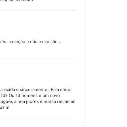
tuguês: exceção e não excessão…
parecida e sinceramente…Fala sério!
's 13? Ou 13 homens e um novo
rtuguês ainda piores e nunca reclamei!
auzim