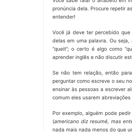
Você sabe falar o alfabeto em i
pronúncia dela. Procure repetir a
entender!
Você já deve ter percebido que 
delas em uma palavra. Ou seja, a
“queit”; o certo é algo como “
aprender inglês e não discutir est
Se não tem relação, então para
perguntar como escreve o seu no
ensinar às pessoas a escrever a
comum eles usarem abreviações 
Por exemplo, alguém pode pedir
(
americano diz resumé, mas en
nada mais nada menos do que 