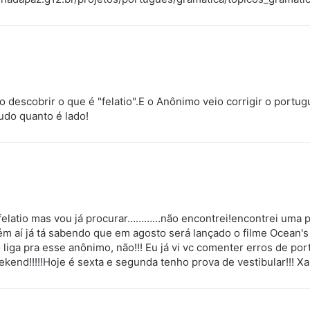
io descobrir o que é "felatio".E o Anônimo veio corrigir o por
udo quanto é lado!
ca felatio mas vou já procurar…………não encontrei!encontrei uma 
ém aí já tá sabendo que em agosto será lançado o filme Ocean
liga pra esse anônimo, não!!! Eu já vi vc comenter erros de po
kend!!!!!Hoje é sexta e segunda tenho prova de vestibular!!! X