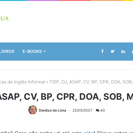
LIVROS
E-BOOKS
cas de Inglês Informal
»
TGIF, OJ, ASAP, CV, BP, CPR, DOA, SOB,
ASAP, CV, BP, CPR, DOA, SOB, 
Denilso de Lima
25/05/2007
40