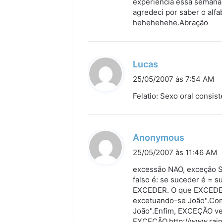
experiência essa semana 
agredeci por saber o alf
e
hehehehehe.Abração
:
d
Lucas
i
25/05/2007 às 7:54 AM
s
Felatio: Sexo oral consis
s
e
:
d
Anonymous
i
25/05/2007 às 11:46 AM
s
excessão NAO, exceção SIM
s
falso é: se suceder é = 
EXCEDER. O que EXCEDE 
e
excetuando-se João".Com
:
João".Enfim, EXCEÇÃO ve
EXCEÇÃO.
http://www.rai