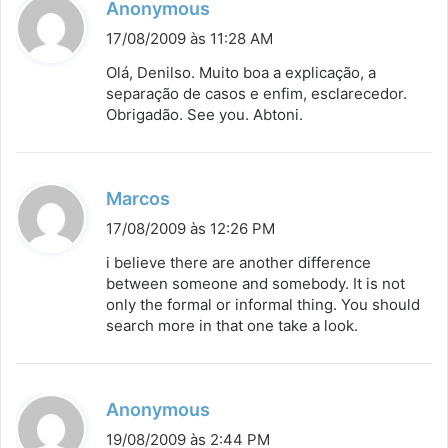
d
Anonymous
i
17/08/2009 às 11:28 AM
s
Olá, Denilso. Muito boa a explicação, a
s
separação de casos e enfim, esclarecedor.
Obrigadão. See you. Abtoni.
e
:
d
Marcos
i
17/08/2009 às 12:26 PM
s
i believe there are another difference
s
between someone and somebody. It is not
only the formal or informal thing. You should
e
search more in that one take a look.
:
d
Anonymous
i
19/08/2009 às 2:44 PM