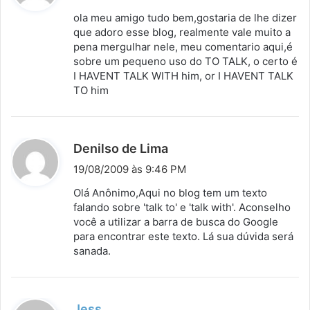
s
ola meu amigo tudo bem,gostaria de lhe dizer
s
que adoro esse blog, realmente vale muito a
pena mergulhar nele, meu comentario aqui,é
e
sobre um pequeno uso do TO TALK, o certo é
:
I HAVENT TALK WITH him, or I HAVENT TALK
TO him
d
Denilso de Lima
i
19/08/2009 às 9:46 PM
s
Olá Anônimo,Aqui no blog tem um texto
s
falando sobre 'talk to' e 'talk with'. Aconselho
você a utilizar a barra de busca do Google
e
para encontrar este texto. Lá sua dúvida será
:
sanada.
d
Jess