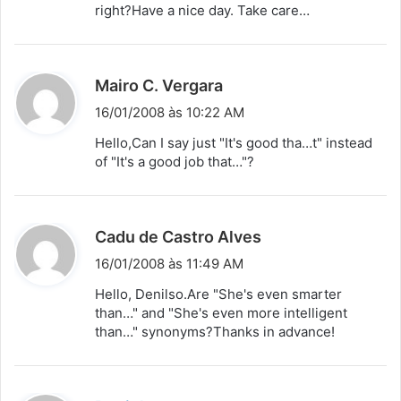
right?Have a nice day. Take care…
d
Mairo C. Vergara
i
16/01/2008 às 10:22 AM
s
Hello,Can I say just "It's good tha…t" instead
s
of "It's a good job that…"?
e
:
d
Cadu de Castro Alves
i
16/01/2008 às 11:49 AM
s
Hello, Denilso.Are "She's even smarter
s
than…" and "She's even more intelligent
than…" synonyms?Thanks in advance!
e
: