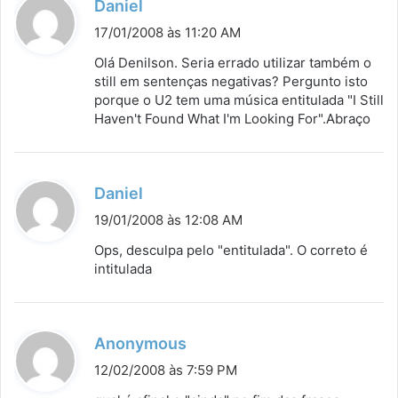
d
Daniel
i
17/01/2008 às 11:20 AM
s
Olá Denilson. Seria errado utilizar também o
s
still em sentenças negativas? Pergunto isto
porque o U2 tem uma música entitulada "I Still
e
Haven't Found What I'm Looking For".Abraço
:
d
Daniel
i
19/01/2008 às 12:08 AM
s
Ops, desculpa pelo "entitulada". O correto é
s
intitulada
e
:
d
Anonymous
i
12/02/2008 às 7:59 PM
s