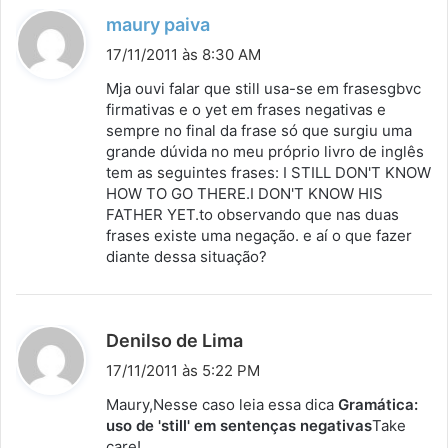
:
d
maury paiva
i
17/11/2011 às 8:30 AM
s
Mja ouvi falar que still usa-se em frasesgbvc
s
firmativas e o yet em frases negativas e
sempre no final da frase só que surgiu uma
e
grande dúvida no meu próprio livro de inglês
:
tem as seguintes frases: I STILL DON'T KNOW
HOW TO GO THERE.I DON'T KNOW HIS
FATHER YET.to observando que nas duas
frases existe uma negação. e aí o que fazer
diante dessa situação?
d
Denilso de Lima
i
17/11/2011 às 5:22 PM
s
Maury,Nesse caso leia essa dica
Gramática:
s
uso de 'still' em sentenças negativas
Take
care!
e