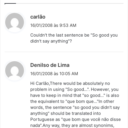
d
carlão
i
16/01/2008 às 9:53 AM
s
Couldn't the last sentence be "So good you
s
didn't say anything"?
e
:
d
Denilso de Lima
i
16/01/2008 às 10:05 AM
s
Hi Carlão,There would be absolutely no
s
problem in using "So good…". However, you
have to keep in mind that "so good…" is also
e
the equivalent to "que bom que…"In other
:
words, the sentence "so good you didn't say
anything" should be translated into
Portuguese as "que bom que você não disse
nada".Any way, they are almost synonims,