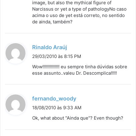
image, but also the mythical figure of
e
Narcissus or yet a type of pathologyNo caso
:
acima o uso de yet está correto, no sentido
de ainda, também?
d
Rinaldo Araúj
i
29/03/2010 às 8:15 PM
s
Wow!!!!!!!!!!!!!! eu sempre tinha dúvidas sobre
s
esse assunto..valeu Dr. Descomplica!!!!!
e
:
d
fernando_woody
i
18/08/2010 às 9:33 AM
s
Ok, what about "Ainda que"? Even though?
s
e