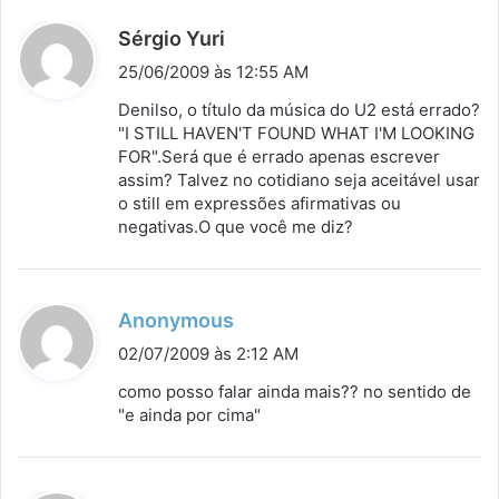
d
Sérgio Yuri
i
25/06/2009 às 12:55 AM
s
Denilso, o título da música do U2 está errado?
s
"I STILL HAVEN'T FOUND WHAT I'M LOOKING
FOR".Será que é errado apenas escrever
e
assim? Talvez no cotidiano seja aceitável usar
:
o still em expressões afirmativas ou
negativas.O que você me diz?
d
Anonymous
i
02/07/2009 às 2:12 AM
s
como posso falar ainda mais?? no sentido de
s
"e ainda por cima"
e
: