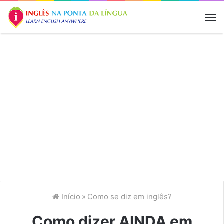
M
Início
»
Como se diz em inglês?
Como dizer AINDA em