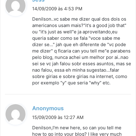
i
14/09/2009 às 4:53 PM
s
Denilson..vc sabe me dizer qual dos dois os
s
americanos usam mais?"it's a good job that"
ou "it's just as well"e ja aproveitando,eu
e
queria saber como se fala "voce sabe me
:
dizer se…" jah que eh diferente de "vc pode
me dizer" q ficaria can you tell me"e parabens
pelo blog, nunca achei um melhor por ai..nao
sei se vc jah falou sobr esses asuntos, mas se
nao falou, essa eh minha sugestao…falar
sobre girias e sobre girias na internet, como
por exemplo "y" que seria "why" etc.
d
Anonymous
i
15/09/2009 às 12:27 AM
s
Denilson,I'm new here, so can you tell me
s
how to go into your blog? I like very much