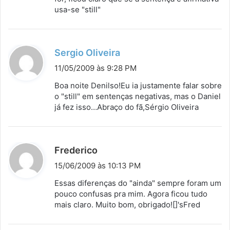
usa-se "still"
:
d
Sergio Oliveira
i
11/05/2009 às 9:28 PM
s
Boa noite Denilso!Eu ia justamente falar sobre
s
o "still" em sentenças negativas, mas o Daniel
já fez isso…Abraço do fã,Sérgio Oliveira
e
:
d
Frederico
i
15/06/2009 às 10:13 PM
s
Essas diferenças do "ainda" sempre foram um
s
pouco confusas pra mim. Agora ficou tudo
mais claro. Muito bom, obrigado![]'sFred
e
: