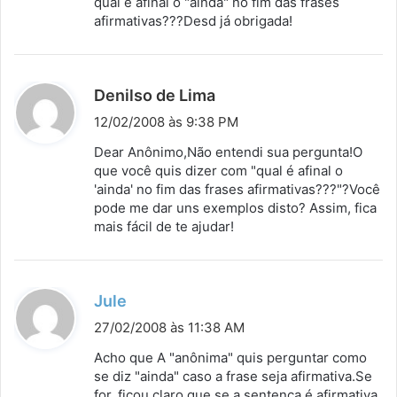
qual é afinal o "ainda" no fim das frases
s
afirmativas???Desd já obrigada!
e
:
d
Denilso de Lima
i
12/02/2008 às 9:38 PM
s
Dear Anônimo,Não entendi sua pergunta!O
s
que você quis dizer com "qual é afinal o
'ainda' no fim das frases afirmativas???"?Você
e
pode me dar uns exemplos disto? Assim, fica
:
mais fácil de te ajudar!
d
Jule
i
27/02/2008 às 11:38 AM
s
Acho que A "anônima" quis perguntar como
s
se diz "ainda" caso a frase seja afirmativa.Se
for, ficou claro que se a sentença é afirmativa
e