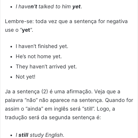
I have
n’t
talked to him
yet
.
Lembre-se: toda vez que a sentença for negativa
use o “
yet
“.
I haven’t finished yet.
He’s not home yet.
They haven’t arrived yet.
Not yet!
Ja a sentença (2) é uma afirmação. Veja que a
palavra “não” não aparece na sentença. Quando for
assim o “ainda” em inglês será “still”. Logo, a
tradução será da segunda sentença é:
I
still
study English
.