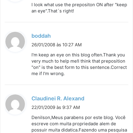
s
I look what use the prepositon ON after "keep
s
an eye".That´s right!
e
:
d
boddah
i
26/01/2008 às 10:27 AM
s
I'm keep an eye on this blog often.Thank you
s
very much to help me!I think that preposition
"on" is the best form to this sentence.Correct
e
me if I'm wrong.
:
d
Claudinei R. Alexand
i
22/01/2009 às 9:37 AM
s
Denilson,Meus parabens por este blog. Você
s
escreve com muita propriedade alem de
possuir muita didatica.Fazendo uma pesquisa
e