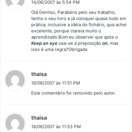
i
14/06/2007 às 5:54 PM
s
Olá Denilso, Parabéns pelo seu trabalho,
s
tenho o seu livro e já coloquei quase tudo em
prática, inclusive a idéia do fichário, qua achei
e
excelente, porque clareia muito o
:
aprendizado.Bom eu observei que após o
Keep an eye
usa-se a preposição
on
, mas
isso é uma regra?Obrigada
d
thaisa
i
16/06/2007 às 11:51 PM
s
Este comentário foi removido pelo autor.
s
e
:
d
thaisa
i
16/06/2007 às 11:53 PM