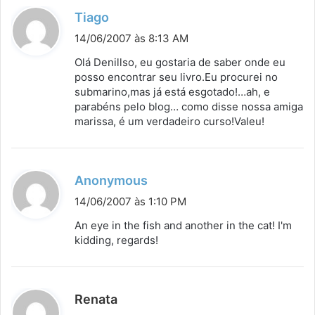
:
d
Tiago
i
14/06/2007 às 8:13 AM
s
Olá Denillso, eu gostaria de saber onde eu
s
posso encontrar seu livro.Eu procurei no
submarino,mas já está esgotado!…ah, e
e
parabéns pelo blog… como disse nossa amiga
:
marissa, é um verdadeiro curso!Valeu!
d
Anonymous
i
14/06/2007 às 1:10 PM
s
An eye in the fish and another in the cat! I'm
s
kidding, regards!
e
:
d
Renata