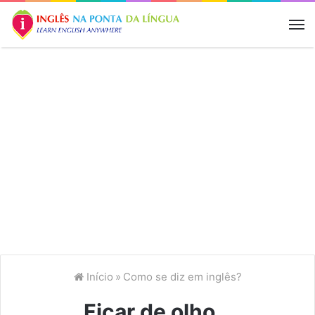
M
Início
»
Como se diz em inglês?
Ficar de olho…