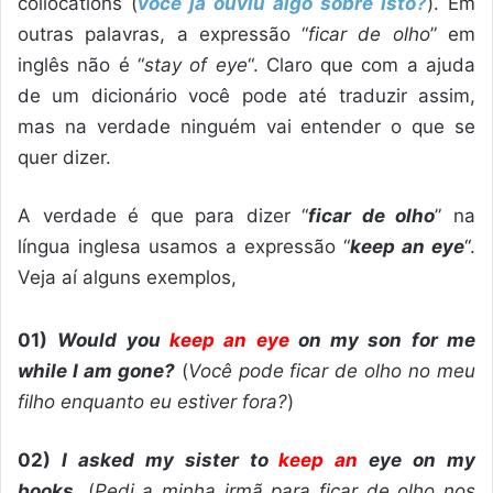
collocations (
você já ouviu algo sobre isto?
). Em
outras palavras, a expressão “
ficar de olho
” em
inglês não é “
stay of eye
“. Claro que com a ajuda
de um dicionário você pode até traduzir assim,
mas na verdade ninguém vai entender o que se
quer dizer.
A verdade é que para dizer “
ficar de olho
” na
língua inglesa usamos a expressão “
keep an eye
“.
Veja aí alguns exemplos,
01)
Would you
keep an eye
on my son for me
while I am gone?
(
Você pode ficar de olho no meu
filho enquanto eu estiver fora?
)
02)
I asked my sister to
keep an
eye
on my
books.
(
Pedi a minha irmã para ficar de olho nos