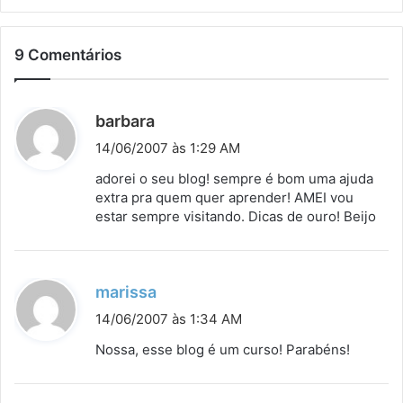
9 Comentários
d
barbara
i
14/06/2007 às 1:29 AM
s
adorei o seu blog! sempre é bom uma ajuda
s
extra pra quem quer aprender! AMEI vou
estar sempre visitando. Dicas de ouro! Beijo
e
:
d
marissa
i
14/06/2007 às 1:34 AM
s
Nossa, esse blog é um curso! Parabéns!
s
e