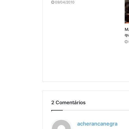
09/04/2010
M
qu
2 Comentários
d
acherancanegra