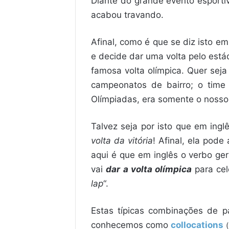
Diante do grande evento esportiv
acabou travando.
Afinal, como é que se diz isto e
e decide dar uma volta pelo estád
famosa volta olímpica. Quer sej
campeonatos de bairro; o tim
Olímpiadas, era somente o nosso
Talvez seja por isto que em ingl
volta da vitória
! Afinal, ela pod
aqui é que em inglês o verbo ge
vai
dar a volta olímpica
para cel
lap
“.
Estas típicas combinações de p
conhecemos como
collocations