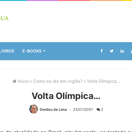
LIVROS
E-BOOKS
Início
»
Como se diz em inglês?
»
Volta Olímpica…
Volta Olímpica…
Denilso de Lima
23/07/2007
2