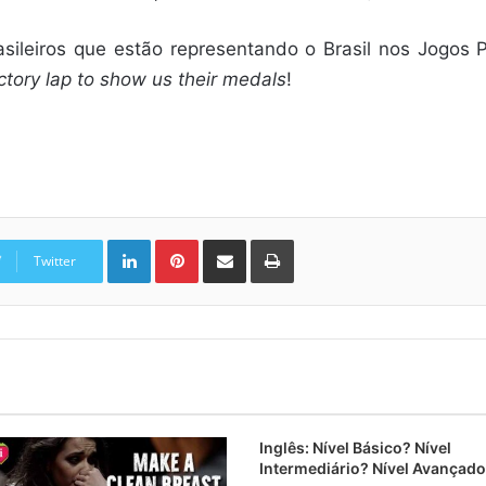
sileiros que estão representando o Brasil nos Jogos
ictory lap to show us their medals
!
Linkedin
Pinterest
Compartilhar via e-mail
Imprimir
Twitter
Inglês: Nível Básico? Nível
Intermediário? Nível Avançad