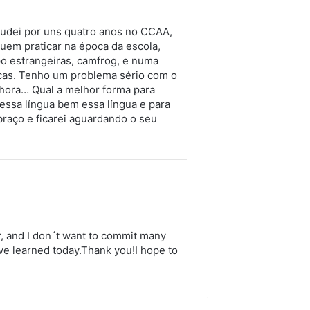
studei por uns quatro anos no CCAA,
quem praticar na época da escola,
o estrangeiras, camfrog, e numa
icas. Tenho um problema sério com o
lhora… Qual a melhor forma para
essa língua bem essa língua e para
raço e ficarei aguardando o seu
r, and I don´t want to commit many
have learned today.Thank you!I hope to