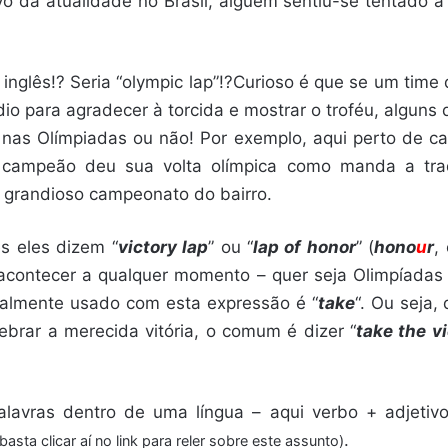
o da atualidade no Brasil, alguém sentiu-se tentado a d
m inglês!? Seria “olympic lap”!?Curioso é que se um ti
io para agradecer à torcida e mostrar o troféu, alguns
a nas Olímpiadas ou não! Por exemplo, aqui perto de 
e campeão deu sua volta olímpica como manda a tra
 grandioso campeonato do bairro.
ês eles dizem “
victory lap
” ou “
lap of honor
” (
hono
u
r
,
e acontecer a qualquer momento – quer seja Olimpíadas
ralmente usado com esta expressão é “
take
“. Ou seja,
ebrar a merecida vitória, o comum é dizer “
take the vi
alavras dentro de uma língua – aqui verbo + adjetiv
.
(basta clicar aí no link para reler sobre este assunto)