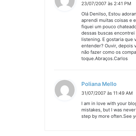
i
23/07/2007 às 2:41 PM
s
Olá Denilso, Estou adora
s
aprendi muitas coisas e 
fiquei um pouco chateado
e
dessas buscas encontrei 
:
listening. E gostaria qu
entender? Ouvir, depois 
não fazer como os compan
toque.Abraços.Carlos
d
Poliana Mello
i
31/07/2007 às 11:49 AM
s
I am in love with your bl
s
mistakes, but I was never 
step by more often.See y
e
: