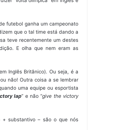
izer “volta olímpica” em inglês e
me de futebol ganha um campeonato
 dizem que o tal time está dando a
casa teve recentemente um destes
dição. E olha que nem eram as
 em Inglês Britânico). Ou seja, é a
 ou não! Outra coisa a se lembrar
 quando uma equipe ou esportista
ctory lap
” e não “
give the victory
o + substantivo – são o que nós