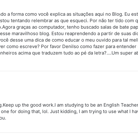
ndo a forma como você explica as situações aqui no Blog. Eu e
estou tentando relembrar as que esqueci. Por não ter tido com 
.Agora graças ao computador, tenho buscado salas de bate pap
esse maravilhoso blog. Estou reaprendendo a partir de suas d
e você desse uma dica de como educar o meu ouvido para tal me
ver como escreve? Por favor Denilso como fazer para entender 
heiros acima que traduzem tudo ao pé da letra?….Um super ab
og.Keep up the good work.I am studying to be an English Teache
one for doing that, lol. Just kidding, I am trying to use what I 
ou.