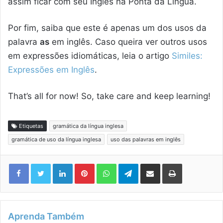
assim ficar com seu Inglês na Ponta da Língua.
Por fim, saiba que este é apenas um dos usos da
palavra
as
em inglês. Caso queira ver outros usos
em expressões idiomáticas, leia o artigo
Similes:
Expressões em Inglês
.
That’s all for now! So, take care and keep learning!
Etiquetas
gramática da língua inglesa
gramática de uso da língua inglesa
uso das palavras em inglês
Linkedin
Pinterest
WhatsApp
Telegram
Compartilhar via e-mail
Imprimir
Aprenda Também