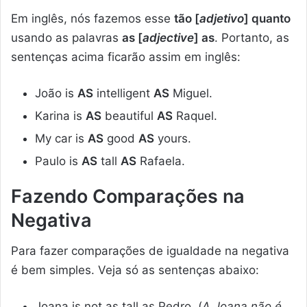
Em inglês, nós fazemos esse
tão [
adjetivo
] quanto
usando as palavras
as [
adjective
] as
. Portanto, as
sentenças acima ficarão assim em inglês:
João is
AS
intelligent
AS
Miguel.
Karina is
AS
beautiful
AS
Raquel.
My car is
AS
good
AS
yours.
Paulo is
AS
tall
AS
Rafaela.
Fazendo Comparações na
Negativa
Para fazer comparações de igualdade na negativa
é bem simples. Veja só as sentenças abaixo:
Joana is not as tall as Pedro. (
A Joana não é