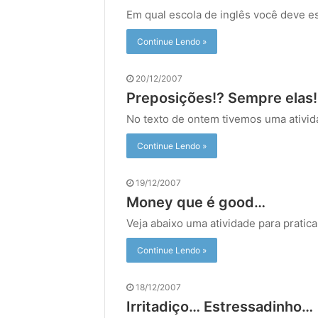
Em qual escola de inglês você deve e
Continue Lendo »
20/12/2007
Preposições!? Sempre elas!
No texto de ontem tivemos uma ativid
Continue Lendo »
19/12/2007
Money que é good…
Veja abaixo uma atividade para pratica
Continue Lendo »
18/12/2007
Irritadiço… Estressadinho…