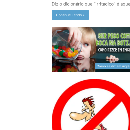
Diz o dicionário que “irritadiço” é aq
Continue Lendo »
Como se diz em inglê