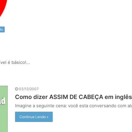
ês
ível é básico!…
03/12/2007
Como dizer ASSIM DE CABEÇA em inglê
Imagine a seguinte cena: você esta conversando com 
Continue Lendo »