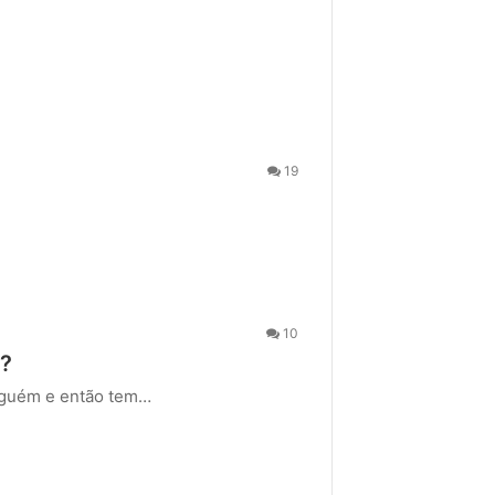
19
10
s?
alguém e então tem…