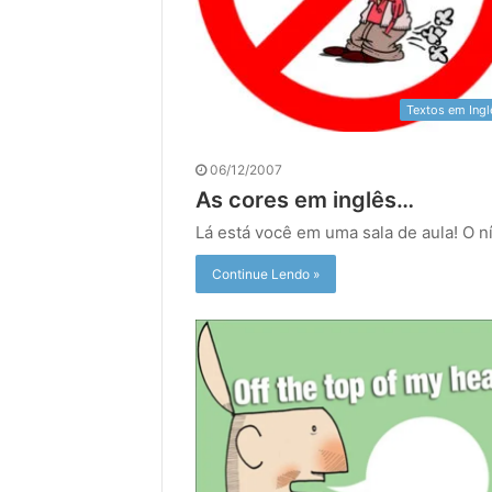
Textos em Ingl
06/12/2007
As cores em inglês…
Lá está você em uma sala de aula! O n
Continue Lendo »