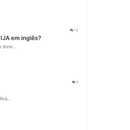
13
JA em inglês?
o dizer…
5
 dica…