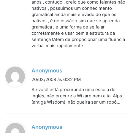
anos , contudo , creio que como falantes não-
nativos , possuimos um conhecimento
gramatical ainda mais elevado do que os
nativos , é necessário sim que se aprenda
gramatica , é uma forma de se falar
corretamente e usar bem a estrutura da
sentença !Além de propocionar uma fluencia
verbal mais rapidamente
d
Anonymous
i
20/03/2008 às 6:32 PM
s
Se você está procurando uma escola de
s
inglês, não procure a Wizard nem a tal Alps
(antiga Wisdom), não queira ser um robô…
e
:
d
Anonymous