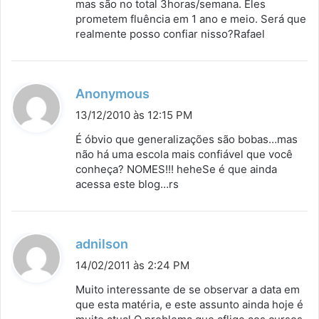
mas são no total 3horas/semana. Eles
prometem fluência em 1 ano e meio. Será que
realmente posso confiar nisso?Rafael
d
Anonymous
i
13/12/2010 às 12:15 PM
s
É óbvio que generalizações são bobas…mas
s
não há uma escola mais confiável que você
conheça? NOMES!!! heheSe é que ainda
e
acessa este blog…rs
:
d
adnilson
i
14/02/2011 às 2:24 PM
s
Muito interessante de se observar a data em
s
que esta matéria, e este assunto ainda hoje é