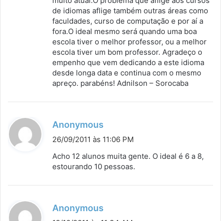
muito atual.O problema que aflige aos cursos
e
de idiomas aflige também outras áreas como
:
faculdades, curso de computação e por aí a
fora.O ideal mesmo será quando uma boa
escola tiver o melhor professor, ou a melhor
escola tiver um bom professor. Agradeço o
empenho que vem dedicando a este idioma
desde longa data e continua com o mesmo
apreço. parabéns! Adnilson – Sorocaba
d
Anonymous
i
26/09/2011 às 11:06 PM
s
Acho 12 alunos muita gente. O ideal é 6 a 8,
s
estourando 10 pessoas.
e
:
d
Anonymous
i