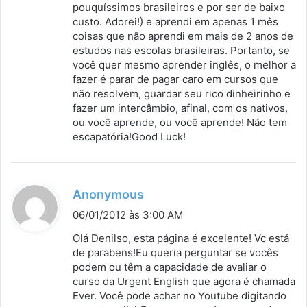
pouquíssimos brasileiros e por ser de baixo
custo. Adorei!) e aprendi em apenas 1 mês
coisas que não aprendi em mais de 2 anos de
estudos nas escolas brasileiras. Portanto, se
você quer mesmo aprender inglês, o melhor a
fazer é parar de pagar caro em cursos que
não resolvem, guardar seu rico dinheirinho e
fazer um intercâmbio, afinal, com os nativos,
ou você aprende, ou você aprende! Não tem
escapatória!Good Luck!
d
Anonymous
i
06/01/2012 às 3:00 AM
s
Olá Denilso, esta página é excelente! Vc está
s
de parabens!Eu queria perguntar se vocês
podem ou têm a capacidade de avaliar o
e
curso da Urgent English que agora é chamada
:
Ever. Você pode achar no Youtube digitando