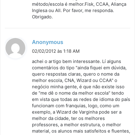
s
método/escola é melhor.Fisk, CCAA, Aliança
Inglesa ou All. Por favor, me responda.
e
Obrigado.
:
d
Anonymous
i
02/02/2012 às 1:18 AM
s
achei o artigo bem interessante. Lí alguns
s
comentários do tipo "ainda fiquei em dúvida,
quero respostas claras, quero o nome da
e
melhor escola, CNA, Wizard ou CCAA" o
:
negócio minha gente, é que não existe isso
de "me dê o nome da melhor escola" tendo
em vista que todas as redes de idioma do país
funcionam com franquias, logo, como um
exemplo, a Wizard de Varginha pode ser a
melhor da cidade, ter os melhores
professores, a melhor estrutura, o melhor
material, os alunos mais satisfeitos e fluentes,