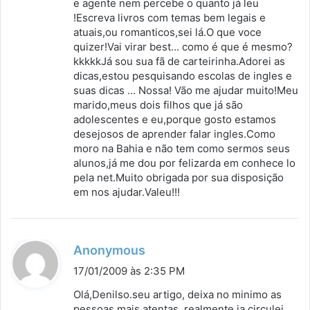
e agente nem percebe o quanto já leu
!Escreva livros com temas bem legais e
atuais,ou romanticos,sei lá.O que voce
quizer!Vai virar best… como é que é mesmo?
kkkkkJá sou sua fã de carteirinha.Adorei as
dicas,estou pesquisando escolas de ingles e
suas dicas … Nossa! Vão me ajudar muito!Meu
marido,meus dois filhos que já são
adolescentes e eu,porque gosto estamos
desejosos de aprender falar ingles.Como
moro na Bahia e não tem como sermos seus
alunos,já me dou por felizarda em conhece lo
pela net.Muito obrigada por sua disposição
em nos ajudar.Valeu!!!
d
Anonymous
i
17/01/2009 às 2:35 PM
s
Olá,Denilso.seu artigo, deixa no minimo as
s
pessoas mais atentas, realmente ja circulei