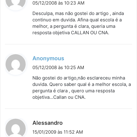
i
05/12/2008 às 10:23 AM
s
Desculpa, mas não gostei do artigo , ainda
s
continuo em duvida. Afina qual escola é a
melhor, a pergunta é clara, queria uma
e
resposta objetiva CALLAN OU CNA.
:
d
Anonymous
i
05/12/2008 às 10:25 AM
s
Não gostei do artigo,não esclareceu minha
s
duvida. Quero saber qual é a melhor escola, a
pergunta é clara , quero uma resposta
e
objetiva…Callan ou CNA.
:
d
Alessandro
i
15/01/2009 às 11:52 AM