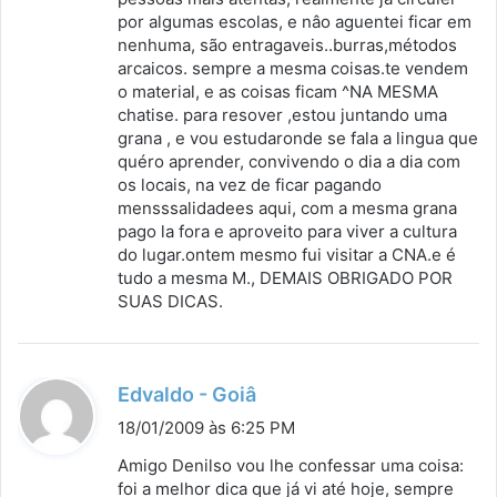
por algumas escolas, e nâo aguentei ficar em
e
nenhuma, são entragaveis..burras,métodos
:
arcaicos. sempre a mesma coisas.te vendem
o material, e as coisas ficam ^NA MESMA
chatise. para resover ,estou juntando uma
grana , e vou estudaronde se fala a lingua que
quéro aprender, convivendo o dia a dia com
os locais, na vez de ficar pagando
mensssalidadees aqui, com a mesma grana
pago la fora e aproveito para viver a cultura
do lugar.ontem mesmo fui visitar a CNA.e é
tudo a mesma M., DEMAIS OBRIGADO POR
SUAS DICAS.
d
Edvaldo - Goiâ
i
18/01/2009 às 6:25 PM
s
Amigo Denilso vou lhe confessar uma coisa:
s
foi a melhor dica que já vi até hoje, sempre