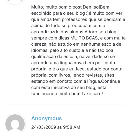
s
Muito, muito bom o post Denilso!Bem
s
escolhido para o seu blog :)é muito bom ver
que ainda tem professores que se dedicam e
e
acima de tudo se preocupam com o
:
aprendizazdo dos alunos.Adoro seu blog,
sempre com dicas MUITO BOAS, e com muita
clareza, não estudo em nenhuma escola de
idiomas, pelo alto custo e a não tão boa
qualificação da escola, na verdade só se
aprende uma língua nova bem por conta
própria. e é o que eu faço, estudo por conta
própria, com livros, lendo revistas, sites,
estando em contato com a língua.Continue
com esta iniciativa do seu blog, esta
funcionando muito bem.Take care!
d
Anonymous
i
24/03/2009 às 9:58 AM