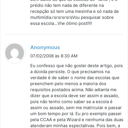
prédio não tem nada de diferente na
recepção só tem uma mesinha e só nada de
multimídia.rsrsrsrsrsVou pesquisar sobre
essa escola…Vlw ótimo post!!!!
d
Anonymous
i
07/02/2008 às 8:30 AM
s
Eu confesso que não gostei deste artigo, pois
s
a dúvida persiste. O que precisamos na
verdade é de saber o nome das escolas que
e
preenchem pelo menos a maioria dos
:
requisitos postados acima. Não adianta me
dizer que a escola deve ser assim e assado,
pois não tenho como saber se a escola é
assim ou assado, sem me matricular e passar
um bom tempo por lá. Eu pro exemplo passei
pela CCAA e pela Wizard e nenhuma das duas
atenderam minhas espectativas. Pois bem, a