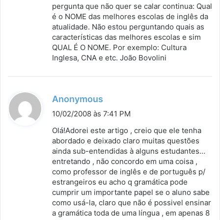
pergunta que não quer se calar continua: Qual
é o NOME das melhores escolas de inglês da
atualidade. Não estou perguntando quais as
características das melhores escolas e sim
QUAL É O NOME. Por exemplo: Cultura
Inglesa, CNA e etc. João Bovolini
d
Anonymous
i
10/02/2008 às 7:41 PM
s
Olá!Adorei este artigo , creio que ele tenha
s
abordado e deixado claro muitas questões
ainda sub-entendidas à alguns estudantes…
e
entretando , não concordo em uma coisa ,
:
como professor de inglês e de português p/
estrangeiros eu acho q gramática pode
cumprir um importante papel se o aluno sabe
como usá-la, claro que não é possivel ensinar
a gramática toda de uma língua , em apenas 8