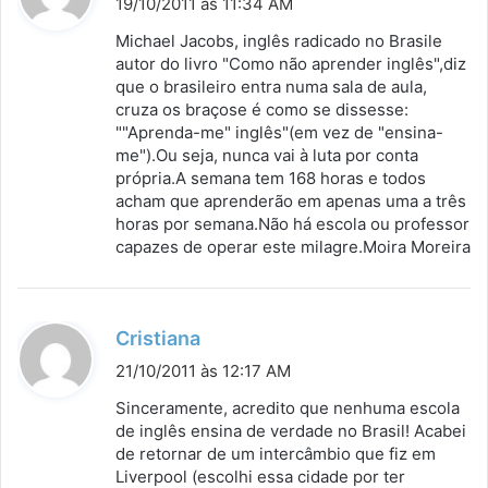
19/10/2011 às 11:34 AM
s
Michael Jacobs, inglês radicado no Brasile
s
autor do livro "Como não aprender inglês",diz
que o brasileiro entra numa sala de aula,
e
cruza os braçose é como se dissesse:
:
""Aprenda-me" inglês"(em vez de "ensina-
me").Ou seja, nunca vai à luta por conta
própria.A semana tem 168 horas e todos
acham que aprenderão em apenas uma a três
horas por semana.Não há escola ou professor
capazes de operar este milagre.Moira Moreira
d
Cristiana
i
21/10/2011 às 12:17 AM
s
Sinceramente, acredito que nenhuma escola
s
de inglês ensina de verdade no Brasil! Acabei
de retornar de um intercâmbio que fiz em
e
Liverpool (escolhi essa cidade por ter
: