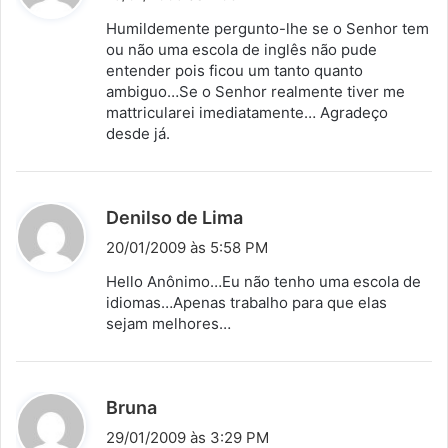
s
Humildemente pergunto-lhe se o Senhor tem
s
ou não uma escola de inglês não pude
entender pois ficou um tanto quanto
e
ambiguo…Se o Senhor realmente tiver me
:
mattricularei imediatamente… Agradeço
desde já.
d
Denilso de Lima
i
20/01/2009 às 5:58 PM
s
Hello Anônimo…Eu não tenho uma escola de
s
idiomas…Apenas trabalho para que elas
sejam melhores…
e
:
d
Bruna
i
29/01/2009 às 3:29 PM