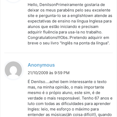
s
Hello, DenilsonPrimeiramente gostaria de
s
deixar os meus parabéns pelo seu excelente
site e pergunta-lo se a englishtown atende as
e
expectativas de ensino na língua Inglesa para
:
alunos que estão iniciando e precisam
adquirir fluência para usa-la no trabalho.
Congratulations!!!Obs.:Pretendo adquirir em
breve o seu livro "Inglês na ponta da língua".
d
Anonymous
i
21/10/2009 às 9:59 PM
s
É Denilso….achei bem interessante o texto
s
mas, na minha opinião, o mais importante
mesmo é o própio aluno, este sim, é de
e
verdade o mais responsável. Tenho 67 anos e
:
luto com todas as dificuldades para aprender
Ingles: leio, me esforço o máximo para
entender as músicas(àh coisa difícil!), quando