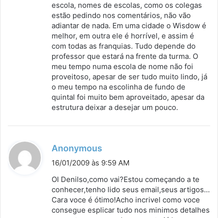
escola, nomes de escolas, como os colegas
estão pedindo nos comentários, não vão
adiantar de nada. Em uma cidade o Wisdow é
melhor, em outra ele é horrível, e assim é
com todas as franquias. Tudo depende do
professor que estará na frente da turma. O
meu tempo numa escola de nome não foi
proveitoso, apesar de ser tudo muito lindo, já
o meu tempo na escolinha de fundo de
quintal foi muito bem aproveitado, apesar da
estrutura deixar a desejar um pouco.
d
Anonymous
i
16/01/2009 às 9:59 AM
s
OI Denilso,como vai?Estou começando a te
s
conhecer,tenho lido seus email,seus artigos…
Cara voce é ótimo!Acho incrivel como voce
e
consegue esplicar tudo nos minimos detalhes
: