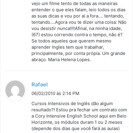
vejo um filme tento de todas as maneiras
entender o que eles falam, leio todos os dias
as suas dicas e vou por aí a fora…. tentando,
tentando….Agora vou te dizer uma coisa: Não
vou desistir nunca!!!!Afinal, na minha idade,
(67) estou correndo contra o tempo, não é?
Se todos aqueles que querem mesmo
aprender Ingles tem que trabalhar,
principalmente, por conta própia. Um grande
abraço. Maria Helena Lopes.
d
Rafael
i
06/02/2010 às 2:14 PM
s
Cursos Intensivos de Inglês dão algum
s
resultado?! Estou pra fechar um contrato com
a Cory Intensive English School aqui em Belo
e
Horizonte, os módulos duram 1 ou 2 meses
:
(depende dos dias que você fará as aulas)