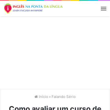
M
Início
»
Falando Sério
Como avaliar um curso de