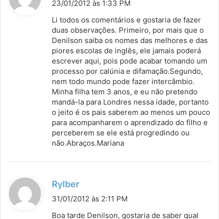
i
23/01/2012 às 1:33 PM
s
Li todos os comentários e gostaria de fazer
s
duas observações. Primeiro, por mais que o
Denilson saiba os nomes das melhores e das
e
piores escolas de inglês, ele jamais poderá
:
escrever aqui, pois pode acabar tomando um
processo por calúnia e difamação.Segundo,
nem todo mundo pode fazer intercâmbio.
Minha filha tem 3 anos, e eu não pretendo
mandá-la para Londres nessa idade, portanto
o jeito é os pais saberem ao menos um pouco
para acompanharem o aprendizado do filho e
perceberem se ele está progredindo ou
não.Abraços.Mariana
d
Rylber
i
31/01/2012 às 2:11 PM
s
Boa tarde Denilson, gostaria de saber qual