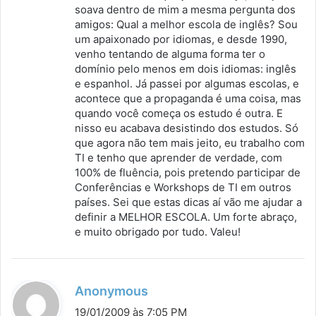
soava dentro de mim a mesma pergunta dos
e
amigos: Qual a melhor escola de inglês? Sou
:
um apaixonado por idiomas, e desde 1990,
venho tentando de alguma forma ter o
domínio pelo menos em dois idiomas: inglês
e espanhol. Já passei por algumas escolas, e
acontece que a propaganda é uma coisa, mas
quando você começa os estudo é outra. E
nisso eu acabava desistindo dos estudos. Só
que agora não tem mais jeito, eu trabalho com
TI e tenho que aprender de verdade, com
100% de fluência, pois pretendo participar de
Conferências e Workshops de TI em outros
países. Sei que estas dicas aí vão me ajudar a
definir a MELHOR ESCOLA. Um forte abraço,
e muito obrigado por tudo. Valeu!
d
Anonymous
i
19/01/2009 às 7:05 PM