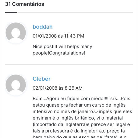
31 Comentários
d
boddah
i
01/01/2008 às 11:43 PM
s
Nice post!It will helps many
s
people!Congratulations!
e
:
d
Cleber
i
02/01/2008 às 8:26 AM
s
Bom…Agora eu fiquei com medo!!!!rsrs…Pois
s
estou quase pra fechar um curso de inglês
intensivo no mês de janeiro.O inglês que eles
e
ensinam é o inglês britânico, vi o material
:
(importado da Inglaterra)e parece ser legal e
tals a professora é da Inglaterra,o preço ta
bem baixo do que as escolas de "fama", e o