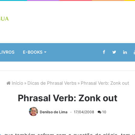
LIVROS
E-BOOKS
Início
»
Dicas de Phrasal Verbs
»
Phrasal Verb: Zonk out
Phrasal Verb: Zonk out
Denilso de Lima
17/04/2008
10