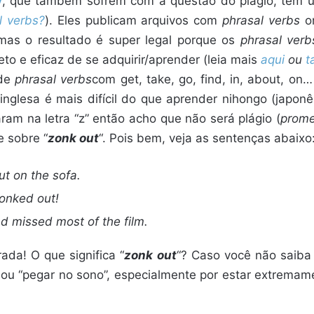
y
, que também sofrem com a questão do plágio, tem
l verbs?
). Eles publicam arquivos com
phrasal verbs
or
mas o resultado é super legal porque os
phrasal verb
to e eficaz de se adquirir/aprender (leia mais
aqui
ou
t
 de
phrasal verbs
com get, take, go, find, in, about, o
 inglesa é mais difícil do que aprender nihongo (japo
m na letra “z” então acho que não será plágio (
prom
e sobre “
zonk out
“. Pois bem, veja as sentenças abaixo
ut on the sofa.
onked out!
nd missed most of the film.
ada! O que significa “
zonk out
“? Caso você não saiba a
” ou “pegar no sono”, especialmente por estar extrema