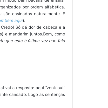
 um modo bem bacana de ensinar
ganizados por ordem alfabética.
s
são ensinados naturalmente. E
ambém aqui
).
n… Credo! Só dá dor de cabeça e a
nês) e mandarim juntos.Bom, como
eto que
esta é última vez que falo
:
í vai a resposta: aqui “zonk out”
mente cansado. Logo as sentenças