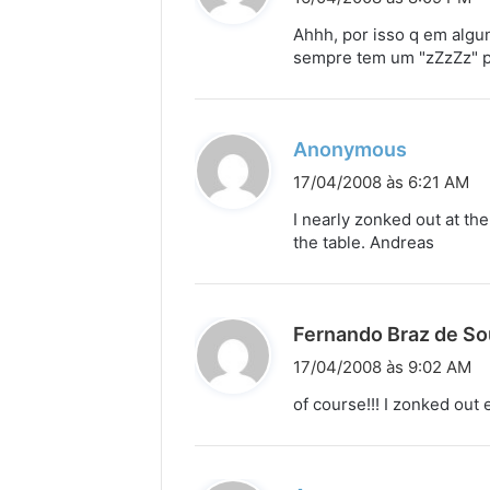
s
Ahhh, por isso q em alg
s
sempre tem um "zZzZz" pe
e
:
d
Anonymous
i
17/04/2008 às 6:21 AM
s
I nearly zonked out at th
s
the table. Andreas
e
:
Fernando Braz de So
17/04/2008 às 9:02 AM
of course!!! I zonked out 