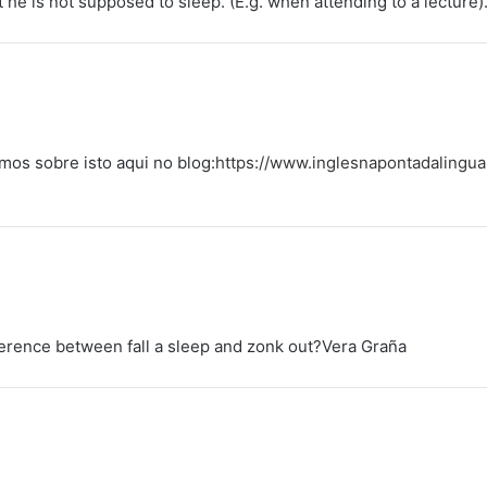
t he is not supposed to sleep. (E.g. when attending to a lecture)
mos sobre isto aqui no blog:
https://www.inglesnapontadalingua
ference between fall a sleep and zonk out?Vera Graña