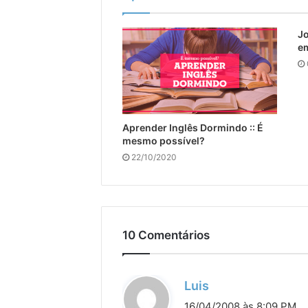
Jo
em
Aprender Inglês Dormindo :: É
mesmo possível?
22/10/2020
10 Comentários
d
Luis
i
16/04/2008 às 8:09 PM