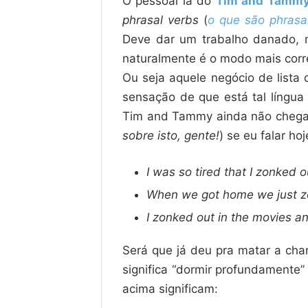
O pessoal lá do
Tim and Tamm
phrasal verbs
(
o que são phrasa
Deve dar um trabalho danado, 
naturalmente é o modo mais corre
Ou seja aquele negócio de lista
sensação de que está tal língua
Tim and Tammy ainda não chegara
sobre isto, gente!
) se eu falar hoj
I was so tired that I zonked o
When we got home we just z
I zonked out in the movies a
Será que já deu pra matar a char
significa “dormir profundamente
acima significam: