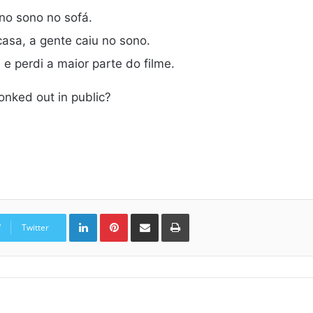
no sono no sofá.
sa, a gente caiu no sono.
e perdi a maior parte do filme.
nked out in public?
Linkedin
Pinterest
Compartilhar via e-mail
Imprimir
Twitter