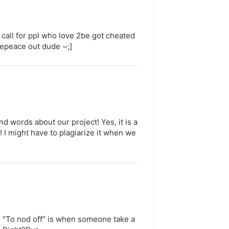
t call for ppl who love 2be got cheated
yepeace out dude ~;]
d words about our project! Yes, it is a
! I might have to plagiarize it when we
". "To nod off" is when someone take a