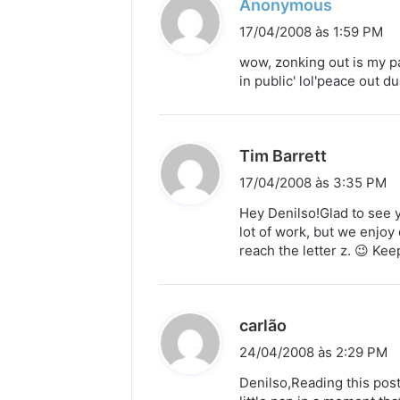
d
Anonymous
i
17/04/2008 às 1:59 PM
s
wow, zonking out is my pas
s
in public' lol'peace out 
e
:
d
Tim Barrett
i
17/04/2008 às 3:35 PM
s
Hey Denilso!Glad to see y
s
lot of work, but we enjoy 
reach the letter z. 😉 Kee
e
:
d
carlão
i
24/04/2008 às 2:29 PM
s
Denilso,Reading this post
s