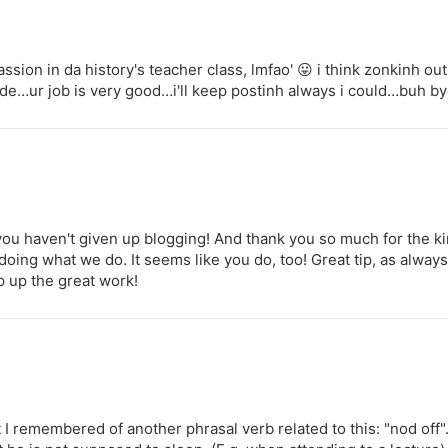
sion in da history's teacher class, lmfao' 😛 i think zonkinh ou
dude…ur job is very good…i'll keep postinh always i could…buh b
ou haven't given up blogging! And thank you so much for the kin
doing what we do. It seems like you do, too! Great tip, as always
p up the great work!
 I remembered of another phrasal verb related to this: "nod off