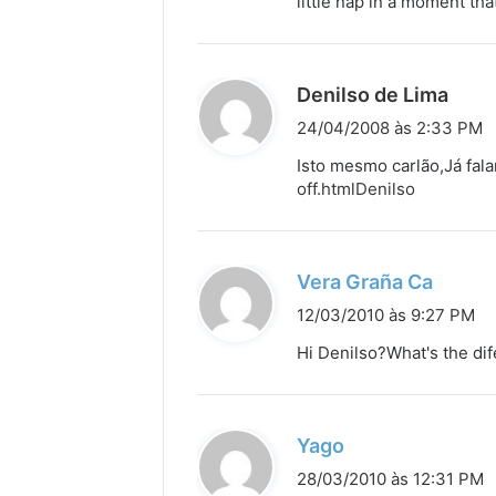
little nap in a moment tha
e
:
d
Denilso de Lima
i
24/04/2008 às 2:33 PM
s
Isto mesmo carlão,Já fala
s
off.htmlDenilso
e
:
d
Vera Graña Ca
i
12/03/2010 às 9:27 PM
s
Hi Denilso?What's the di
s
e
:
d
Yago
i
28/03/2010 às 12:31 PM