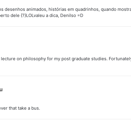
uns desenhos animados, histórias em quadrinhos, quando most
rto dele {?}LOLvaleu a dica, Denilso =D
e lecture on philosophy for my post graduate studies. Fortunately
d
u
i
s
ever that take a bus.
s
e
: