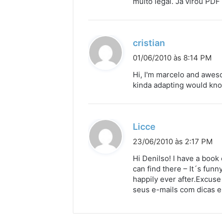
muito legal. Já virou PD
e
:
d
cristian
i
01/06/2010 às 8:14 PM
s
Hi, I'm marcelo and aweso
s
kinda adapting would know
e
:
d
Licce
i
23/06/2010 às 2:17 PM
s
Hi Denilso! I have a book 
s
can find there – It´s fun
happily ever after.Excus
e
seus e-mails com dicas e
: