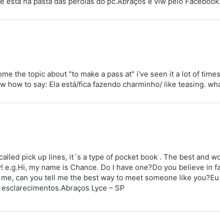
F e está na pasta das pérolas do pc.Abraços e vlw pelo Faceboo
me the topic about "to make a pass at" i've seen it a lot of time
 how to say: Ela está/fica fazendo charminho/ like teasing. wh
called pick up lines, it´s a type of pocket book . The best and w
ny! e.g.Hi, my name is Chance. Do I have one?Do you believe in fa
e me, can you tell me the best way to meet someone like you?Eu
 esclarecimentos.Abraços Lyce – SP