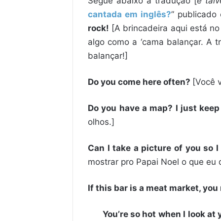
Segue abaixo a tradução [
e tal
cantada em inglês?
” publicado
rock!
[A brincadeira aqui está no
algo como a ‘cama balançar. A t
balançar!]
Do you come here often?
[Você 
Do you have a map? I just keep 
olhos.]
Can I take a picture of you so 
mostrar pro Papai Noel o que eu 
If this bar is a meat market, you
You’re so hot when I look at y