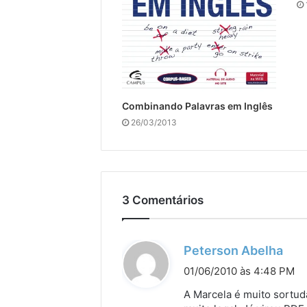
Combinando Palavras em Inglês
26/03/2013
3 Comentários
d
Peterson Abelha
i
01/06/2010 às 4:48 PM
s
A Marcela é muito sortud
s