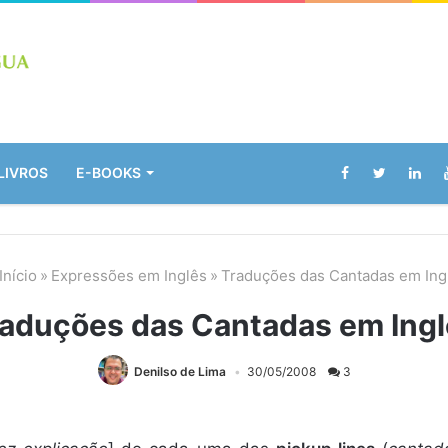
LIVROS
E-BOOKS
Início
»
Expressões em Inglês
»
Traduções das Cantadas em Ing
aduções das Cantadas em Ingl
Denilso de Lima
30/05/2008
3