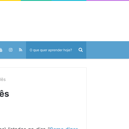
lês
ês