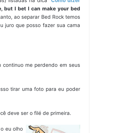
as
) listadas na dica “
Como dizer
e, but I bet I can make your bed
rtanto, ao separar Bed Rock temos
eu juro que posso fazer sua cama
 continuo me perdendo em seus
sso tirar uma foto para eu poder
ê deve ser o filé de primeira.
o eu olho