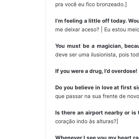
pra você eu fico bronzeado.]
I’m feeling a little off today. W
me deixar aceso? | Eu estou meio
You must be a magician, becau
deve ser uma ilusionista, pois t
If you were a drug, I’d overdose!
Do you believe in love at first 
que passar na sua frente de novo
Is there an airport nearby or is
coração indo às alturas?]
Whenever I see you my heart race