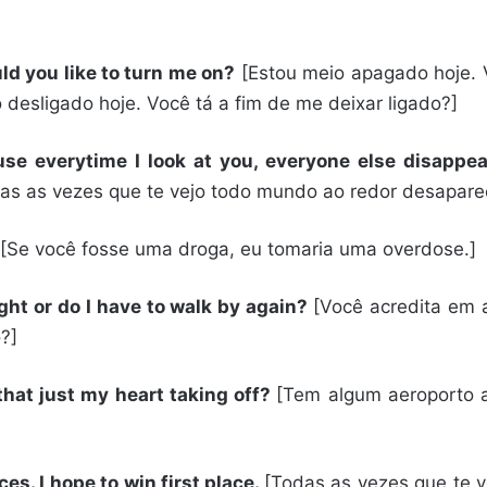
ould you like to turn me on?
[Estou meio apagado hoje. 
 desligado hoje. Você tá a fim de me deixar ligado?]
se everytime I look at you, everyone else disappea
odas as vezes que te vejo todo mundo ao redor desapare
[Se você fosse uma droga, eu tomaria uma overdose.]
sight or do I have to walk by again?
[Você acredita em 
?]
 that just my heart taking off?
[Tem algum aeroporto a
s. I hope to win first place.
[Todas as vezes que te 