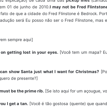
vez explicação
] de cada uma das
pickup lines
(
cantad
 em 01 de junho de 2010.
I may not be Fred Flintston
 fato de que a cidade do Fred Flinstone é Bedrock. Po
radução será Eu posso não ser o Fred Flinstone, mas 
vem sempre aqui]
on getting lost in your eyes.
[Você tem um mapa? Eu
I can show Santa just what I want for Christmas?
[Po
quero de presente?]
 must be the prime rib.
[Se isto aqui for um açougue, voc
ou I get a tan.
[Você é tão gostosa (quente) que quand