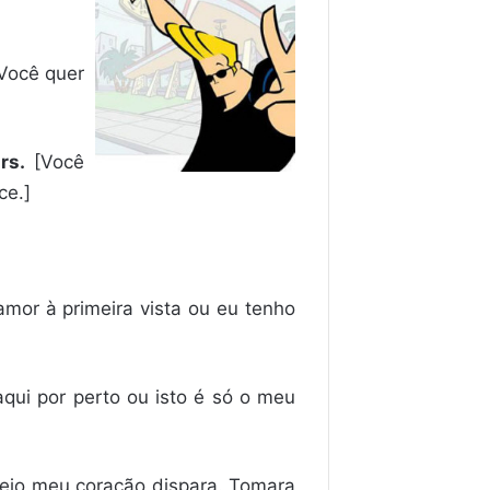
Você quer
rs.
[Você
ce.]
amor à primeira vista ou eu tenho
qui por perto ou isto é só o meu
vejo meu coração dispara. Tomara