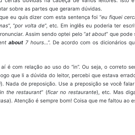
 certas dúvidas na cabeça de vários leitores. Isto 
ntar sobre as partes que geraram dúvidas.
que eu quis dizer com esta sentença foi “
eu fiquei cer
mas
“, “
por volta de
“, etc. Em inglês eu poderia ter escri
ronunciar. Assim sendo optei pelo “
at about
” que pode
pent
about
7 hours
…”. De acordo com os dicionários que
aí é com relação ao uso do “in”. Ou seja, o correto ser
ogo que li a dúvida do leitor, percebi que estava errad
i
). Nada de preposição. Use a preposição se você falar
in the restaurant
” (
ficar no restaurante
), etc. Mas dig
casa
). Atenção é sempre bom! Coisa que me faltou ao es