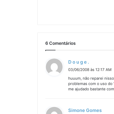
6 Comentários
d
D o u g e .
i
03/06/2008 às 12:17 AM
s
huuum, não reparei nisso
s
problemas com o uso do "
me ajudado bastante com
e
:
d
Simone Gomes