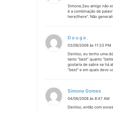
s
Simone,Seu amigo não est
s
é a combinação de palavr
here/there". Não general
e
:
d
D o u g e .
i
03/06/2008 às 11:33 PM
s
Denilso, eu tenho uma dú
s
tanto "best" quanto "bet
gostaria de sabre se há 
e
"best" e em quais devo u
:
d
Simone Gomes
i
04/06/2008 às 8:47 AM
s
Denilso, então com exce
s