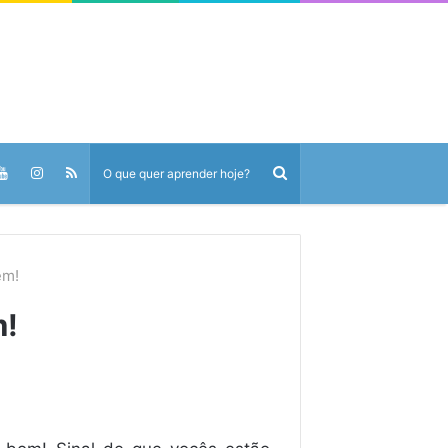
em!
m!