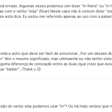
á errado. Algumas vezes podemos sim dizer "in there" ou "in h
as com o verbo "stay" (ficar).Neste caso não é comum dizer "st
ize esta dica. Eu estou me referindo apenas ao uso com a palavr
vida e acho que deve ser fácil de solucionar…Por um desses dia
ter" têm o mesmo significado, mas ultimaente eu não tenho vist
alguma diferença de colocação entre as duas (que creio que exi
sar "better"…Thank u 😉
ssão do verbo stay podemos usar "in"? Ou há mais verbos qu