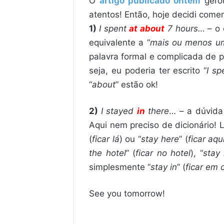
O
artigo publicado ontem
gerou
atentos! Então, hoje decidi come
1)
I spent
at about
7 hours…
– o 
equivalente a “
mais ou menos u
palavra formal e complicada de p
seja, eu poderia ter escrito “
I s
“
about
” estão ok!
2)
I stayed
in
there
… – a dúvida 
Aqui nem preciso de dicionário! L
(
ficar lá
) ou “
stay here
” (
ficar aqu
the hotel
” (
ficar no hotel
), “
stay 
simplesmente “
stay in
” (
ficar em 
See you tomorrow!