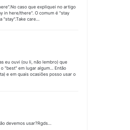
ere".No caso que expliquei no artigo
ay in here/there". O comum é "stay
a "stay".Take care…
s eu ouvi (ou li, não lembro) que
o o "best" em lugar algum… Então
sta) e em quais ocasiões posso usar o
e não devemos usar?Rgds…