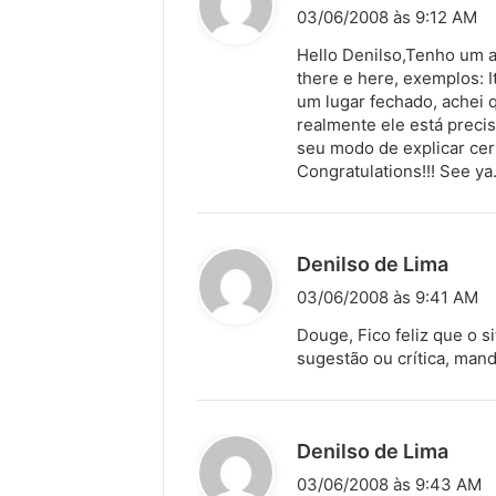
i
03/06/2008 às 9:12 AM
s
Hello Denilso,Tenho um a
s
there e here, exemplos: I
um lugar fechado, achei q
e
realmente ele está precis
:
seu modo de explicar ce
Congratulations!!! See ya
d
Denilso de Lima
i
03/06/2008 às 9:41 AM
s
Douge, Fico feliz que o s
s
sugestão ou crítica, man
e
:
d
Denilso de Lima
i
03/06/2008 às 9:43 AM