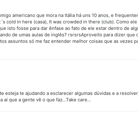
migo americano que mora na Itália há uns 10 anos, e frequente
t´s cold in here (casa), It was crowded in there (club). Como el
ue isto fosse para dar ênfase ao fato de ele estar dentro de alg
ando de umas aulas de inglês? rsrsrsAproveito para dizer que o 
rtos assuntos só me faz entender melhor coisas que as vezes 
.
ite esteja te ajudando a esclarecer algumas dúvidas e a resolv
da aí que a gente vê o que faz…Take care…