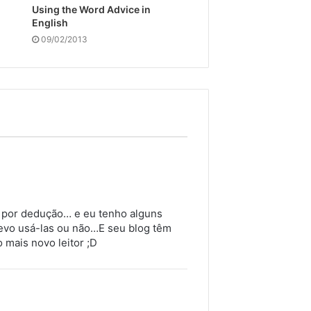
Using the Word Advice in
English
09/02/2013
i por dedução… e eu tenho alguns
devo usá-las ou não…E seu blog têm
mais novo leitor ;D