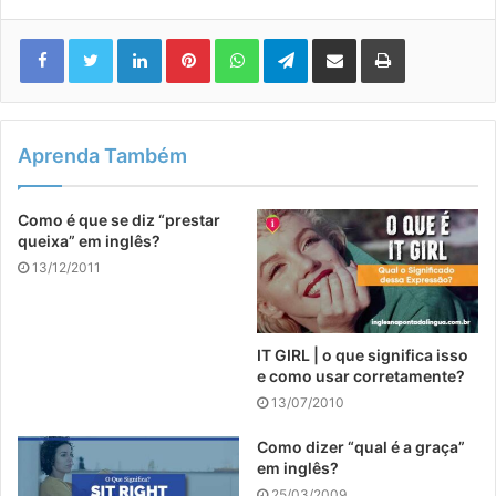
Linkedin
Pinterest
WhatsApp
Telegram
Compartilhar via e-mail
Imprimir
Aprenda Também
Como é que se diz “prestar
queixa” em inglês?
13/12/2011
IT GIRL | o que significa isso
e como usar corretamente?
13/07/2010
Como dizer “qual é a graça”
em inglês?
25/03/2009