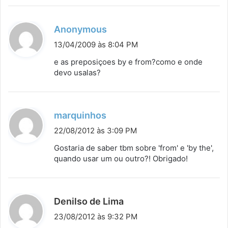
d
Anonymous
i
13/04/2009 às 8:04 PM
s
e as preposiçoes by e from?como e onde
s
devo usalas?
e
:
d
marquinhos
i
22/08/2012 às 3:09 PM
s
Gostaria de saber tbm sobre 'from' e 'by the',
s
quando usar um ou outro?! Obrigado!
e
:
d
Denilso de Lima
i
23/08/2012 às 9:32 PM
s