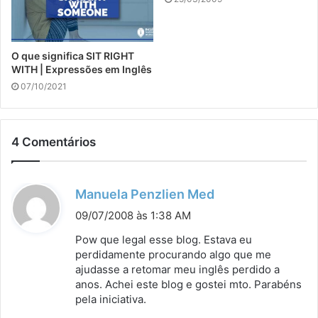
O que significa SIT RIGHT
WITH | Expressões em Inglês
07/10/2021
4 Comentários
d
Manuela Penzlien Med
i
09/07/2008 às 1:38 AM
s
Pow que legal esse blog. Estava eu
s
perdidamente procurando algo que me
ajudasse a retomar meu inglês perdido a
e
anos. Achei este blog e gostei mto. Parabéns
:
pela iniciativa.