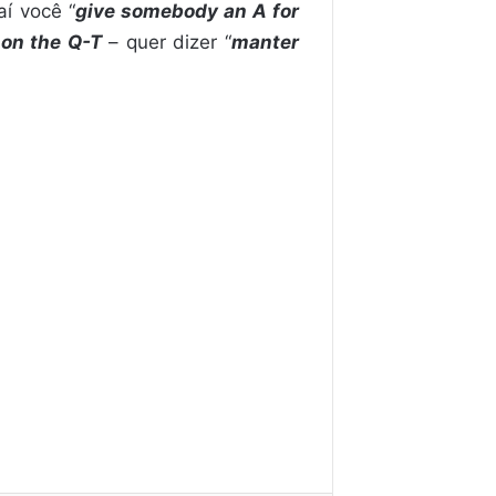
aí você “
give somebody an A for
on the Q-T
– quer dizer “
manter