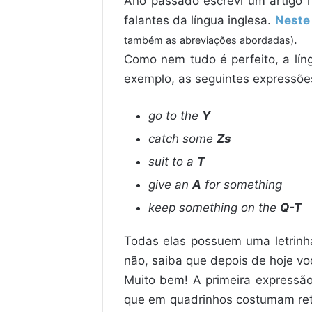
Ano passado escrevi um artigo 
falantes da língua inglesa.
Neste 
.
também as abreviações abordadas)
Como nem tudo é perfeito, a lín
exemplo, as seguintes expressõe
go to the
Y
catch some
Zs
suit to a
T
give an
A
for something
keep something on the
Q-T
Todas elas possuem uma letrinha
não, saiba que depois de hoje vo
Muito bem! A primeira expressã
que em quadrinhos costumam ret