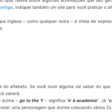
no qual falava sobre algumas abreviações que são ger
artigo
, indiquei também um site para você praticar o al
gua inglesa – como qualquer outra – é cheia de express
s:
 do alfabeto. Se você ouvir alguma vai saber do que 
cê saberá.
o acima –
go to the Y
– significa “
ir à academia
“. Já “
c
ratar uma personagem que dorme colocando vários Zs s