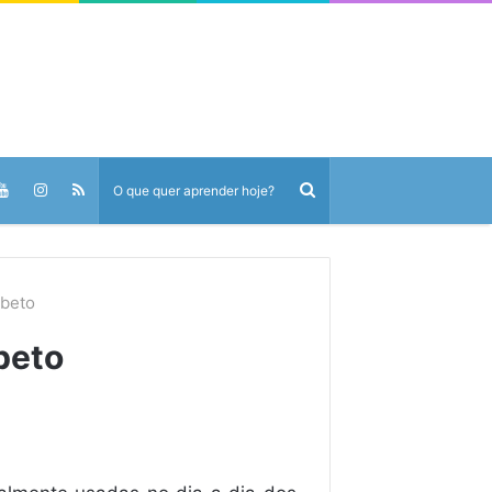
abeto
beto