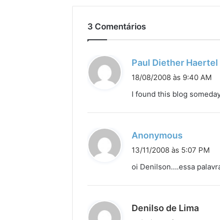
3 Comentários
Paul Diether Haertel
i
18/08/2008 às 9:40 AM
I found this blog someday 
:
d
Anonymous
i
13/11/2008 às 5:07 PM
s
oi Denilson….essa palavr
s
e
:
d
Denilso de Lima