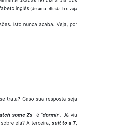
almente usadas no dia a dia dos
fabeto inglês
(dê uma olhada lá e veja
ões. Isto nunca acaba. Veja, por
se trata? Caso sua resposta seja
atch some Zs
” é “
dormir
“. Já viu
obre ela? A terceira,
suit to a T
,