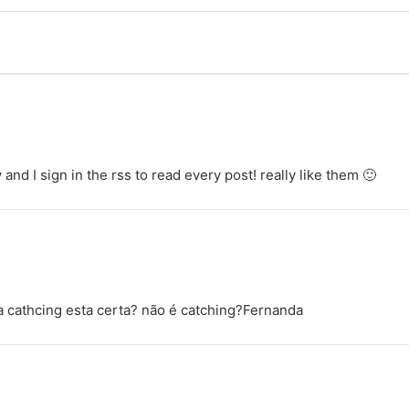
d
s
and I sign in the rss to read every post! really like them 🙂
s
e
a cathcing esta certa? não é catching?Fernanda