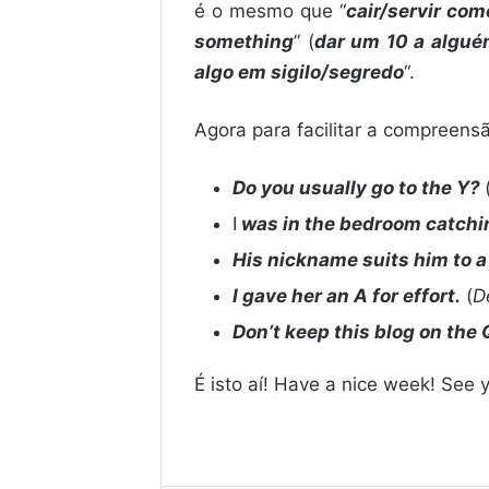
é o mesmo que “
cair/servir co
something
” (
dar um 10 a algué
algo em sigilo/segredo
“.
Agora para facilitar a compreen
Do you usually go to the Y?
I
was in the bedroom catchi
His nickname suits him to a
I gave her an A for effort.
(
D
Don’t keep this blog on the 
É isto aí! Have a nice week! See