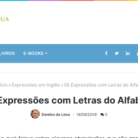
LIVROS
E-BOOKS
ício
»
Expressões em Inglês
»
05 Expressões com Letras do Alf
Expressões com Letras do Alfa
Denilso de Lima
18/08/2008
3