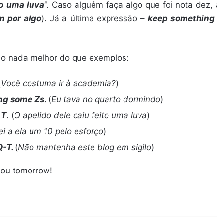
mo uma luva
“. Caso alguém faça algo que foi nota dez, 
m por algo
). Já a última expressão –
keep something 
são nada melhor do que exemplos:
(
Você costuma ir à academia?
)
ng some Zs.
(
Eu tava no quarto dormindo
)
 T
. (
O apelido dele caiu feito uma luva
)
ei a ela um 10 pelo esforço
)
Q-T.
(
Não mantenha este blog em sigilo
)
 you tomorrow!