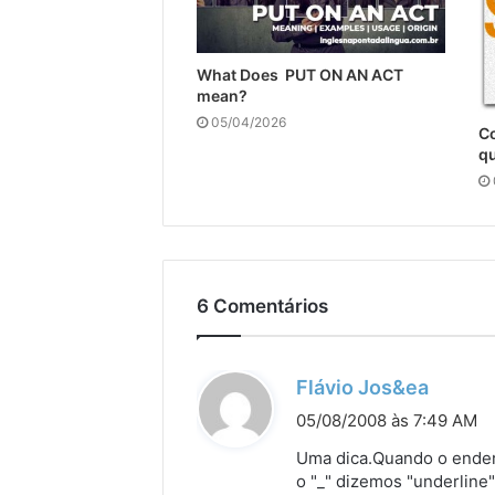
What Does PUT ON AN ACT
mean?
05/04/2026
C
qu
6 Comentários
d
Flávio Jos&ea
i
05/08/2008 às 7:49 AM
s
Uma dica.Quando o endereç
s
o "_" dizemos "underline