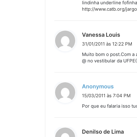
lindinha underline fofinh
e
http://www.catb.org/jarg
:
d
Vanessa Louis
i
31/01/2011 às 12:22 PM
s
Muito bom o post.Com a a
s
@ no vestibular da UFPE(
e
:
d
Anonymous
i
15/03/2011 às 7:04 PM
s
Por que eu falaria isso 
s
e
:
d
Denilso de Lima