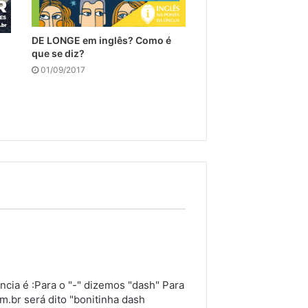
DE LONGE em inglês? Como é
que se diz?
01/09/2017
ncia é :Para o "-" dizemos "dash" Para
.br será dito "bonitinha dash