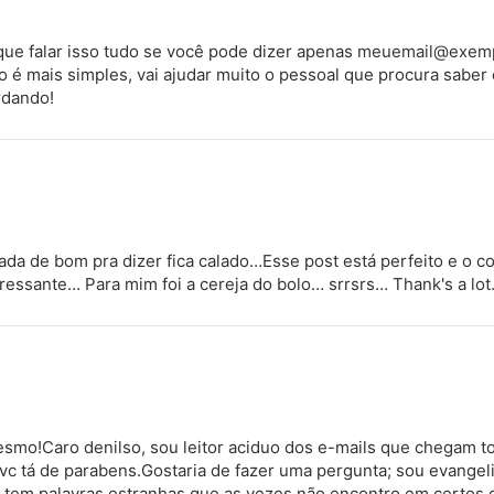
ue falar isso tudo se você pode dizer apenas
meuemail@exem
do é mais simples, vai ajudar muito o pessoal que procura sabe
rdando!
da de bom pra dizer fica calado…Esse post está perfeito e o 
ressante… Para mim foi a cereja do bolo… srrsrs… Thank's a lot
mo!Caro denilso, sou leitor aciduo dos e-mails que chegam tod
vc tá de parabens.Gostaria de fazer uma pergunta; sou evangelic
al, tem palavras estranhas que as vezes não encontro em certos 