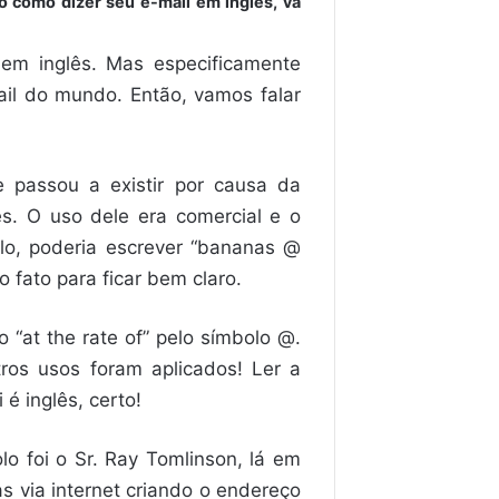
go como dizer seu e-mail em inglês, vá
em inglês. Mas especificamente
il do mundo. Então, vamos falar
passou a existir por causa da
s. O uso dele era comercial e o
plo, poderia escrever “bananas @
 fato para ficar bem claro.
o “at the rate of” pelo símbolo @.
ros usos foram aplicados! Ler a
é inglês, certo!
o foi o Sr. Ray Tomlinson, lá em
s via internet criando o endereço