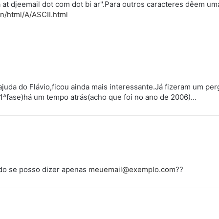
a at djeemail dot com dot bi ar".Para outros caracteres dêem um
on/html/A/ASCII.html
juda do Flávio,ficou ainda mais interessante.Já fizeram um per
1ªfase)há um tempo atrás(acho que foi no ano de 2006)…
tudo se posso dizer apenas
meuemail@exemplo.com
??