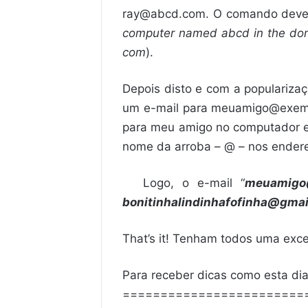
ray@abcd.com. O comando deveri
computer named abcd in the do
com
).
Depois disto e com a populariza
um e-mail para meuamigo@exemp
para meu amigo no computador e
nome da arroba – @ – nos endere
Logo, o e-mail “
meuamigo
bonitinhalindinhafofinha@gmai
That’s it! Tenham todos uma exc
Para receber dicas como esta di
========================