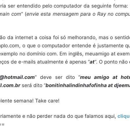
a ser entendido pelo computador da seguinte forma: 
main com
” (
envie esta mensagem para o Ray no comp
ção da internet a coisa foi só melhorando, mas o sent
lo.com, o que o computador entende é justamente q
xemplo no domínio com. Em inglês, meuamigo at exempl
ços de e-mails atualmente é apenas “
at
“. O ponto não é
@hotmail.com
” deve ser dito “
meu amigo at hot
l.com.br
será dito “
bonitinhalindinhafofinha at djeema
elente semana! Take care!
ariamente e não perder nada do que falamos aqui,
cliqu
==