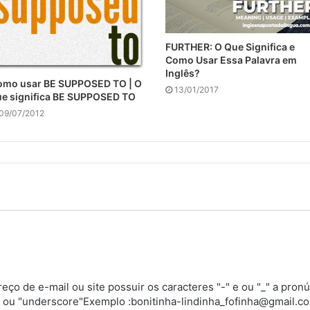
FURTHER: O Que Significa e
Como Usar Essa Palavra em
Inglês?
omo usar BE SUPPOSED TO | O
13/01/2017
e significa BE SUPPOSED TO
09/07/2012
o de e-mail ou site possuir os caracteres "-" e ou "_" a pronú
" ou "underscore"Exemplo :bonitinha-lindinha_fofinha@gmail.com