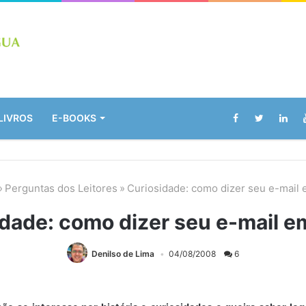
LIVROS
E-BOOKS
»
Perguntas dos Leitores
»
Curiosidade: como dizer seu e-mail 
dade: como dizer seu e-mail e
Denilso de Lima
04/08/2008
6