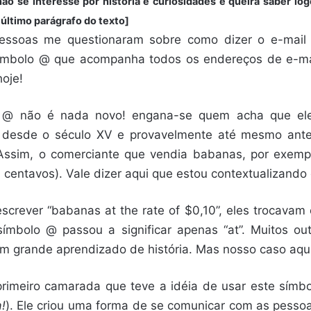
ão se interesse por história e curiosidades e queira saber lo
 último parágrafo do texto]
essoas me questionaram sobre como dizer o e-mail 
ímbolo @ que acompanha todos os endereços de e-ma
hoje!
 @ não é nada novo! engana-se quem acha que ele 
te desde o século XV e provavelmente até mesmo ante
. Assim, o comerciante que vendia babanas, por exem
centavos). Vale dizer aqui que estou contextualizando o
screver “babanas at the rate of $0,10”, eles trocavam 
mbolo @ passou a significar apenas “at”. Muitos out
um grande aprendizado de história. Mas nosso caso aqui 
primeiro camarada que teve a idéia de usar este símbol
!
). Ele criou uma forma de se comunicar com as pessoa