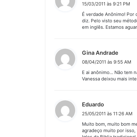
i
15/03/2011 às 9:21 PM
s
É verdade Anônimo! Por q
s
diz. Pelo visto seu méto
em inglês. Estamos agua
e
:
d
Gina Andrade
i
08/04/2011 às 9:55 AM
s
E ai anônimo… Não tem na
s
Vanessa deixou mais inte
e
:
d
Eduardo
i
25/05/2011 às 11:26 AM
s
Muito bom, muito bom mes
s
agradeço muito por isso, 
Igles da Biblia tradicion
e