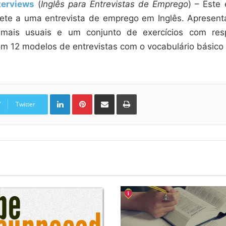
terviews
(
Inglês para Entrevistas de Emprego
) – Este 
ete a uma entrevista de emprego em Inglês. Apresent
 mais usuais e um conjunto de exercícios com resp
2 modelos de entrevistas com o vocabulário básico e
Linkedin
Pinterest
Compartilhar via e-mail
Imprimir
Twitter