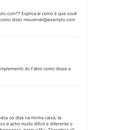
plo.com
?? Explica aí como é que você
r como dizer
meuemail@exemplo.com
complemento do Fábio como disse a
.
os os dias na minha caixa, te
o e acho muito dificil e diferente o
dicionarios, porque?Ex: Therefore all