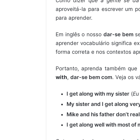
Como dizer que a gente se dá
aproveitá-la para escrever um 
para aprender.
Em inglês o nosso
dar-se bem
se
aprender vocabulário significa 
forma correta e nos contextos ap
Portanto, aprenda também que
with
,
dar-se bem com
. Veja os 
I get along with my sister
(
Eu
My sister and I get along ver
Mike and his father don’t real
I get along well with most of