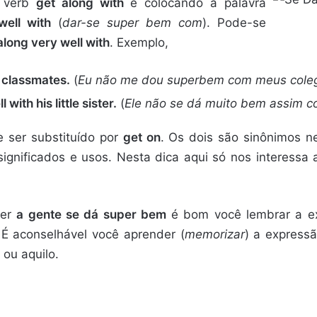
l verb
get along with
é colocando a palavra
well with
(
dar-se super bem com
). Pode-se
along very well with
. Exemplo,
y classmates.
(
Eu não me dou superbem com meus coleg
with his little sister.
(
Ele não se dá muito bem assim c
 ser substituído por
get on
. Os dois são sinônimos n
ignificados e usos. Nesta dica aqui só nos interessa 
zer
a gente se dá super bem
é bom você lembrar a ex
 É aconselhável você aprender (
memorizar
) a expressã
 ou aquilo.