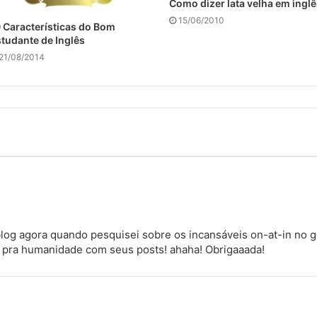
Como dizer lata velha em ingl
15/06/2010
 Características do Bom
tudante de Inglês
21/08/2014
blog agora quando pesquisei sobre os incansáveis on-at-in no go
 pra humanidade com seus posts! ahaha! Obrigaaada!
d