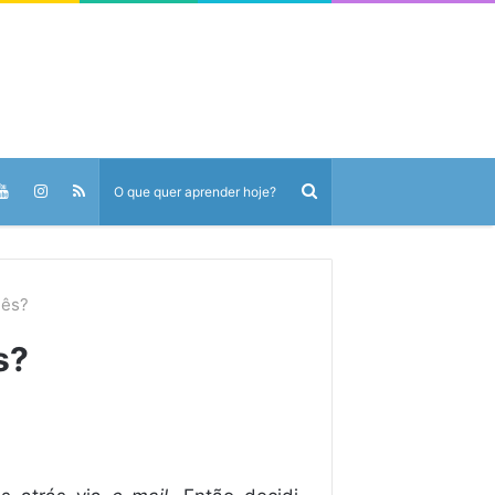
lês?
s?