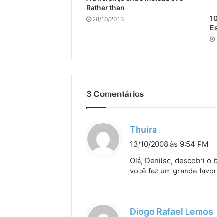
Rather than
10
28/10/2013
Es
3 Comentários
d
Thuira
i
13/10/2008 às 9:54 PM
s
Olá, Denilso, descobri o 
s
você faz um grande favor
e
:
Diogo Rafael Lemos