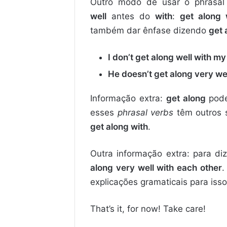
Outro modo de usar o phrasa
well
antes do
with
:
get along 
também dar ênfase dizendo
get 
I don’t get along well with m
He doesn’t get along very well 
Informação extra:
get along
pode
esses
phrasal verbs
têm outros s
get along with
.
Outra informação extra: para di
along very well with each other
.
explicações gramaticais para isso
That’s it, for now! Take care!