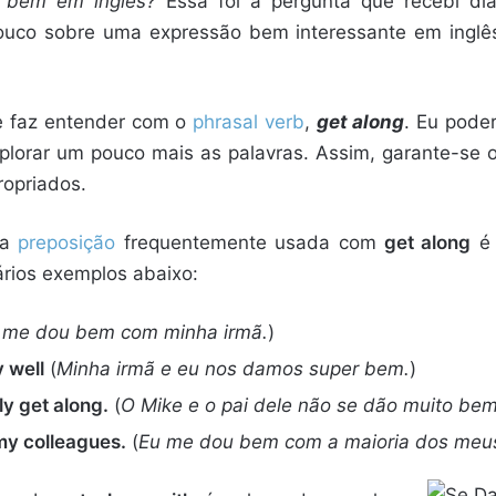
 bem em inglês?
Essa foi a pergunta que recebi di
pouco sobre uma expressão bem interessante em inglê
 faz entender com o
phrasal verb
,
get along
. Eu pode
explorar um pouco mais as palavras. Assim, garante-se 
ropriados.
 a
preposição
frequentemente usada com
get along
vários exemplos abaixo:
 me dou bem com minha irmã.
)
y well
(
M
inha irmã e eu nos damos super bem.
)
ly get along.
(
O Mike e o pai dele não se dão muito bem
 my colleagues.
(
Eu me dou bem com a maioria dos meus