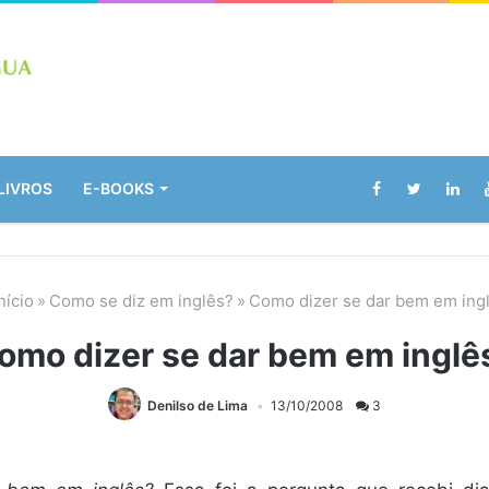
LIVROS
E-BOOKS
nício
»
Como se diz em inglês?
»
Como dizer se dar bem em ing
omo dizer se dar bem em inglê
Denilso de Lima
13/10/2008
3