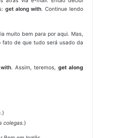
as atrás via
e-mail
. Então decidi
s:
get along with
. Continue lendo
ria muito bem para por aqui. Mas,
o fato de que tudo será usado da
é
with
. Assim, teremos,
get along
.
)
 colegas.
)