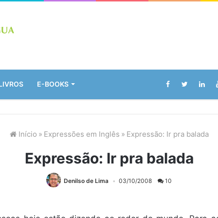
LIVROS
E-BOOKS
Início
»
Expressões em Inglês
»
Expressão: Ir pra balada
Expressão: Ir pra balada
Denilso de Lima
03/10/2008
10