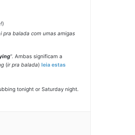
!
)
ai pra balada com umas amigas
ying
“. Ambas significam a
ng
(
ir pra balada
)
leia estas
ubbing tonight or Saturday night.