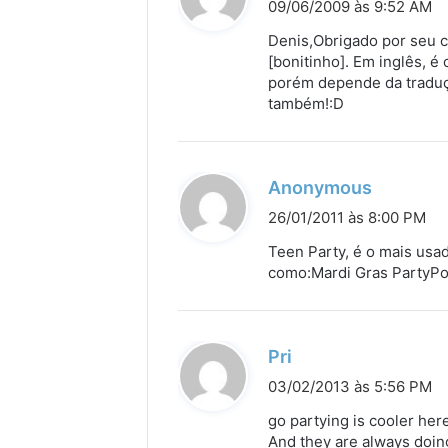
i
09/06/2009 às 9:52 AM
s
Denis,Obrigado por seu c
s
[bonitinho]. Em inglês, 
porém depende da traduçã
e
também!:D
:
d
Anonymous
i
26/01/2011 às 8:00 PM
s
Teen Party, é o mais usa
s
como:Mardi Gras PartyPo
e
:
d
Pri
i
03/02/2013 às 5:56 PM
s
go partying is cooler her
s
And they are always doing 