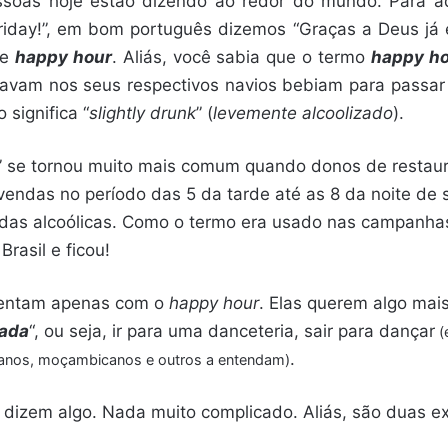
essoas hoje estão dizendo ao redor do mundo. Para 
riday!”, em bom português dizemos “Graças a Deus já é
de
happy hour
. Aliás, você sabia que o termo
happy h
tavam nos seus respectivos navios bebiam para passar
 significa “
slightly drunk
” (
levemente alcoolizado
).
” se tornou muito mais comum quando donos de restaur
vendas no período das 5 da tarde até as 8 da noite de
bidas alcoólicas. Como o termo era usado nas campanh
rasil e ficou!
tentam apenas com o
happy hour
. Elas querem algo mais
lada
“, ou seja, ir para uma danceteria, sair para dançar
(
.
anos, moçambicanos e outros a entendam)
dizem algo. Nada muito complicado. Aliás, são duas ex