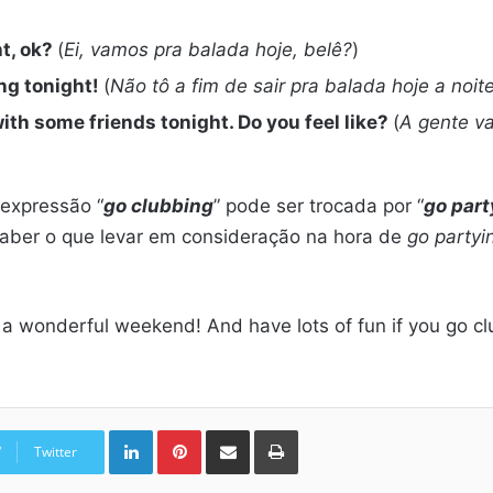
ht, ok?
(
Ei, vamos pra balada hoje, belê?
)
ing tonight!
(
Não tô a fim de sair pra balada hoje a noite
ith some friends tonight. Do you feel like?
(
A gente v
expressão “
go clubbing
” pode ser trocada por “
go part
aber o que levar em consideração na hora de
go partyi
e a wonderful weekend! And have lots of fun if you go cl
Linkedin
Pinterest
Compartilhar via e-mail
Imprimir
Twitter