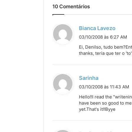
10 Comentários
d
Bianca Lavezo
i
03/10/2008 às 6:27 AM
s
Ei, Denilso, tudo bem?Ent
s
thanks, teria que ter o 'to
e
:
d
Sarinha
i
03/10/2008 às 11:43 AM
s
Hello!!I read the "writen
s
have been so good to me…I
yet.That's it!!Byye
e
: