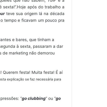
aqueles que não sabem, TGIF é a
 sexta!”.Hoje após do trabalho a
our
teve sua origem lá na década
 o tempo e ficavam um pouco pra
antes e bares, que tinham a
 segunda à sexta, passaram a dar
as de marketing não demorou
! Querem festa! Muita festa! É aí
esta explicação se faz necessária para
pressões: “
go clubbing
” ou “
go