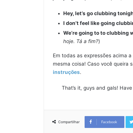
Hey, let’s go clubbing tonig
I don’t feel like going clubb
We’re going to to clubbing w
hoje. Tá a fim?
)
Em todas as expressões acima a 
mesma coisa! Caso você queira s
instruções
.
That’s it, guys and gals! Hav
Facebook
Compartilhar