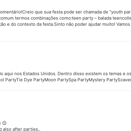
omentário!Creio que sua festa pode ser chamada de "youth part
é comum termos combinações como:teen party – balada teencolle
o e do contexto da festa.Sinto não poder ajudar muito! Vamos 
do aqui nos Estados Unidos. Dentro disso existem os temas e o
ol PartyTie Dye PartyMoon PartySpa PartyMystery PartyScave
e 😉
also after parties..