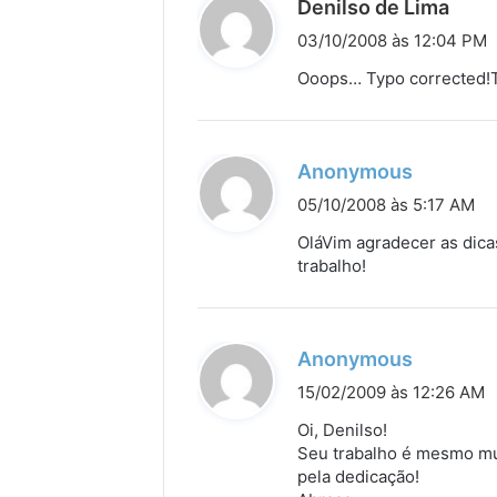
d
Denilso de Lima
i
03/10/2008 às 12:04 PM
s
Ooops… Typo corrected!
s
e
:
d
Anonymous
i
05/10/2008 às 5:17 AM
s
OláVim agradecer as dica
s
trabalho!
e
:
d
Anonymous
i
15/02/2009 às 12:26 AM
s
Oi, Denilso!
s
Seu trabalho é mesmo mu
pela dedicação!
e