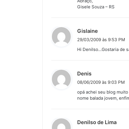
Abraço,
:
Gisele Souza – RS
d
Gislaine
i
29/03/2009 às 9:53 PM
s
Hi Denilso…Gostaria de s
s
e
:
d
Denis
i
08/06/2009 às 9:03 PM
s
opá achei seu blog muito 
s
nome balada jovem, enfi
e
:
d
Denilso de Lima