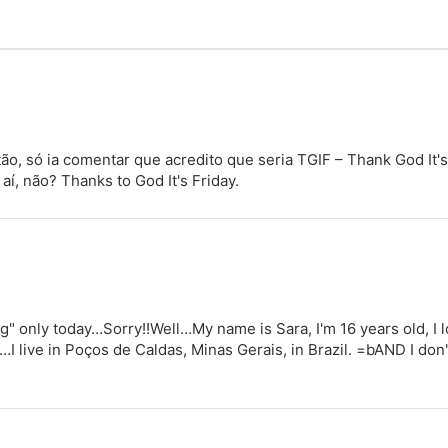
ão, só ia comentar que acredito que seria TGIF – Thank God It's
' aí, não? Thanks to God It's Friday.
ing" only today…Sorry!!Well…My name is Sara, I'm 16 years old, I
 live in Poços de Caldas, Minas Gerais, in Brazil. =bAND I don'