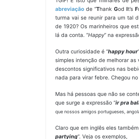
TGIF! É isto que milhares de p
abreviação
de “
T
hank
G
od
I
t’s
F
turma vai se reunir para um tal 
de 1920? Os marinheiros que es
lá da conta. “
Happy
” na expressão
Outra curiosidade é “
happy hour
simples intenção de melhorar as 
descontos significativos nas be
nada para virar febre. Chegou no B
Mas há pessoas que não se con
que surge a expressão “
ir pra ba
que nossos amigos portugueses, angol
Claro que em inglês eles também 
partying
“. Veja os exemplos,