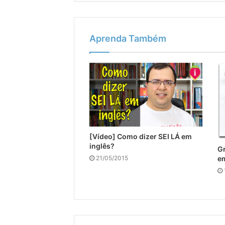
Aprenda Também
[Vídeo] Como dizer SEI LÁ em
inglês?
Gr
21/05/2015
em