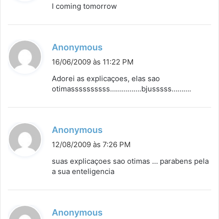
s
I coming tomorrow
s
e
:
d
Anonymous
i
16/06/2009 às 11:22 PM
s
Adorei as explicaçoes, elas sao
s
otimassssssssss…………….bjusssss……….
e
:
d
Anonymous
i
12/08/2009 às 7:26 PM
s
suas explicaçoes sao otimas … parabens pela
s
a sua enteligencia
e
:
d
Anonymous