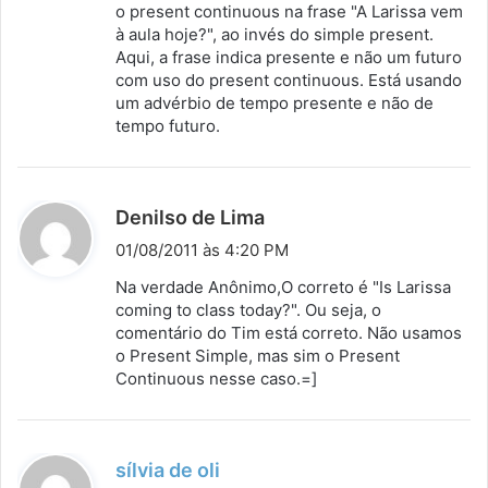
o present continuous na frase "A Larissa vem
à aula hoje?", ao invés do simple present.
Aqui, a frase indica presente e não um futuro
com uso do present continuous. Está usando
um advérbio de tempo presente e não de
tempo futuro.
d
Denilso de Lima
i
01/08/2011 às 4:20 PM
s
Na verdade Anônimo,O correto é "Is Larissa
s
coming to class today?". Ou seja, o
comentário do Tim está correto. Não usamos
e
o Present Simple, mas sim o Present
:
Continuous nesse caso.=]
d
sílvia de oli