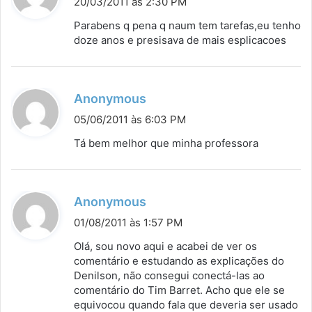
20/03/2011 às 2:30 PM
s
Parabens q pena q naum tem tarefas,eu tenho
s
doze anos e presisava de mais esplicacoes
e
:
d
Anonymous
i
05/06/2011 às 6:03 PM
s
Tá bem melhor que minha professora
s
e
:
d
Anonymous
i
01/08/2011 às 1:57 PM
s
Olá, sou novo aqui e acabei de ver os
s
comentário e estudando as explicações do
Denilson, não consegui conectá-las ao
e
comentário do Tim Barret. Acho que ele se
:
equivocou quando fala que deveria ser usado