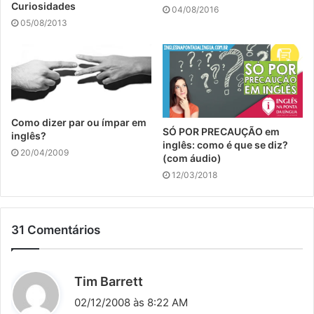
Curiosidades
04/08/2016
05/08/2013
Como dizer par ou ímpar em
SÓ POR PRECAUÇÃO em
inglês?
inglês: como é que se diz?
20/04/2009
(com áudio)
12/03/2018
31 Comentários
d
Tim Barrett
i
02/12/2008 às 8:22 AM