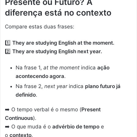
Presente ou Futuro? A
diferença está no contexto
Compare estas duas frases:
1️⃣
They are studying English at the moment.
2️⃣
They are studying English next year.
Na frase 1,
at the moment
indica
ação
acontecendo agora
.
Na frase 2,
next year
indica
plano futuro já
definido
.
➡️ O tempo verbal é o mesmo (
Present
Continuous
).
➡️ O que muda é o
advérbio de tempo
e
o
contexto
.