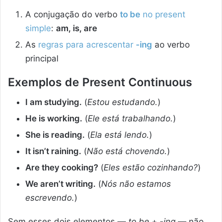
A conjugação do verbo
to be
no present
simple
:
am, is, are
As
regras para acrescentar
-ing
ao verbo
principal
Exemplos de Present Continuous
I am studying.
(
Estou estudando.
)
He is working.
(
Ele está trabalhando.
)
She is reading.
(
Ela está lendo.
)
It isn’t raining.
(
Não está chovendo.
)
Are they cooking?
(
Eles estão cozinhando?
)
We aren’t writing.
(
Nós não estamos
escrevendo.
)
Sem esses dois elementos —
to be
+
-ing
— não