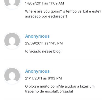
i
14/09/2011 às 11:09 AM
s
Where are you going? q tempo verbal é este?
s
agradeço por esclarecer!
e
:
d
Anonymous
i
29/09/2011 às 1:45 PM
s
to viciado nesse blog!
s
e
:
d
Anonymous
i
21/11/2011 às 6:03 PM
s
O blog é muito bom!Me ajudou a fazer um
s
trabalho de escola!Obrigada!
e
: