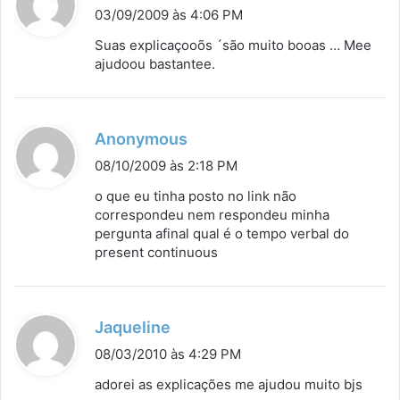
i
03/09/2009 às 4:06 PM
s
Suas explicaçooõs ´são muito booas … Mee
s
ajudoou bastantee.
e
:
d
Anonymous
i
08/10/2009 às 2:18 PM
s
o que eu tinha posto no link não
s
correspondeu nem respondeu minha
pergunta afinal qual é o tempo verbal do
e
present continuous
:
d
Jaqueline
i
08/03/2010 às 4:29 PM
s
adorei as explicações me ajudou muito bjs
s