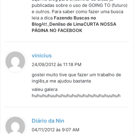
publicadas sobre o uso de GOING TO (futuro)
e
e outros. Para saber como fazer uma busca
:
leia a dica
Fazendo Buscas no
Blog
Att.,
Denilso de Lima
CURTA NOSSA
PÁGINA NO FACEBOOK
d
vinicius
i
24/09/2012 às 11:18 PM
s
gostei muito tive que fazer um trabalho de
s
inglês,e me ajudou bastante
e
valeu galera
:
huhuhuhuuhuhuhuhuhuhuhuhuhuhuuhuh
d
Diário da Nin
i
04/11/2012 às 9:07 AM