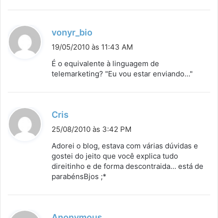
e
:
d
vonyr_bio
i
19/05/2010 às 11:43 AM
s
É o equivalente à linguagem de
s
telemarketing? "Eu vou estar enviando…"
e
:
d
Cris
i
25/08/2010 às 3:42 PM
s
Adorei o blog, estava com várias dúvidas e
s
gostei do jeito que você explica tudo
direitinho e de forma descontraida… está de
e
parabénsBjos ;*
:
d
Anonymous