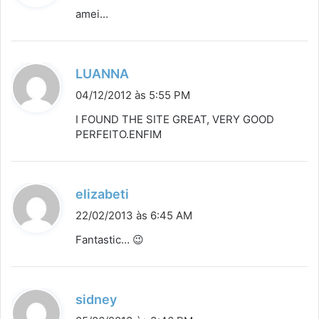
s
amei…
s
e
:
d
LUANNA
i
04/12/2012 às 5:55 PM
s
I FOUND THE SITE GREAT, VERY GOOD
s
PERFEITO.ENFIM
e
:
d
elizabeti
i
22/02/2013 às 6:45 AM
s
Fantastic… 😉
s
e
:
d
sidney
i