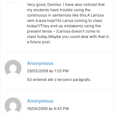
s
Very good, Denilso. I have also noticed that
s
my students have trouble using the
continuous in sentences like this:A Larissa
e
vem à aula hoje?/Is Larisa coming to class
:
today?/They end up mistakenly using the
present tense – /Larissa doesn't come to
class today./Maybe you could deal with that in
a future post.
d
Anonymous
i
29/03/2009 às 1:25 PM
s
Só entendi até o terceiro parágrafo.
s
e
:
d
Anonymous
i
19/04/2009 às 6:45 PM