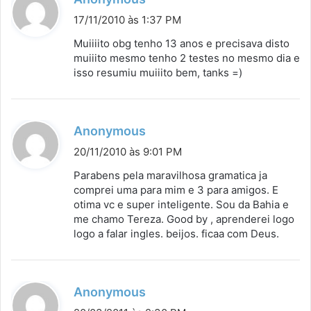
i
17/11/2010 às 1:37 PM
s
Muiiiito obg tenho 13 anos e precisava disto
s
muiiito mesmo tenho 2 testes no mesmo dia e
isso resumiu muiiito bem, tanks =)
e
:
d
Anonymous
i
20/11/2010 às 9:01 PM
s
Parabens pela maravilhosa gramatica ja
s
comprei uma para mim e 3 para amigos. E
otima vc e super inteligente. Sou da Bahia e
e
me chamo Tereza. Good by , aprenderei logo
:
logo a falar ingles. beijos. ficaa com Deus.
d
Anonymous
i