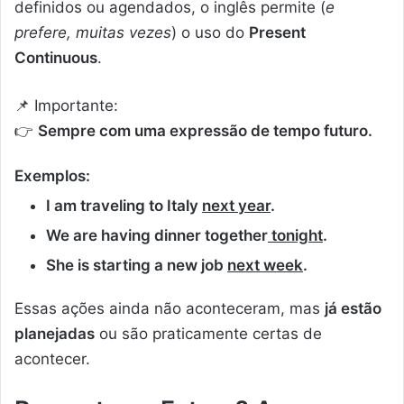
definidos ou agendados, o inglês permite (
e
prefere, muitas vezes
) o uso do
Present
Continuous
.
📌 Importante:
👉
Sempre com uma expressão de tempo futuro.
Exemplos:
I am traveling to Italy
next year
.
We are having dinner together
tonight
.
She is starting a new job
next week
.
Essas ações ainda não aconteceram, mas
já estão
planejadas
ou são praticamente certas de
acontecer.