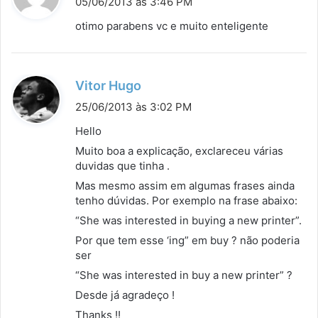
05/06/2013 às 3:46 PM
s
otimo parabens vc e muito enteligente
s
e
:
d
Vitor Hugo
i
25/06/2013 às 3:02 PM
s
Hello
s
Muito boa a explicação, exclareceu várias
e
duvidas que tinha .
:
Mas mesmo assim em algumas frases ainda
tenho dúvidas. Por exemplo na frase abaixo:
“She was interested in buying a new printer”.
Por que tem esse ‘ing” em buy ? não poderia
ser
“She was interested in buy a new printer” ?
Desde já agradeço !
Thanks !!