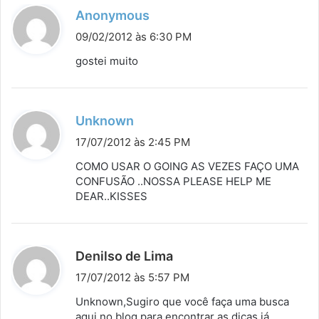
d
Anonymous
i
09/02/2012 às 6:30 PM
s
gostei muito
s
e
:
d
Unknown
i
17/07/2012 às 2:45 PM
s
COMO USAR O GOING AS VEZES FAÇO UMA
s
CONFUSÃO ..NOSSA PLEASE HELP ME
DEAR..KISSES
e
:
d
Denilso de Lima
i
17/07/2012 às 5:57 PM
s
Unknown,Sugiro que você faça uma busca
s
aqui no blog para encontrar as dicas já