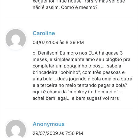
xeguei foi "little house" rsrsrs mas sei que
não é assim. Como é mesmo?
d
Caroline
i
04/07/2009 às 8:39 PM
s
oi Denilson! Eu moro nos EUA há quase 3
s
meses, e simplesmente amo seu blog!Só pra
completar um pouquinho o post… sabe a
e
brincadeira "bobinho", com três pessoas e
:
uma bola… duas jogando a bola uma pra outra
e a terceira no meio tentando pegar a bola?
aqui é chamada "monkey in the middle"…
achei bem legal… e bem sugestivo! rsrs
d
Anonymous
i
29/07/2009 às 7:56 PM