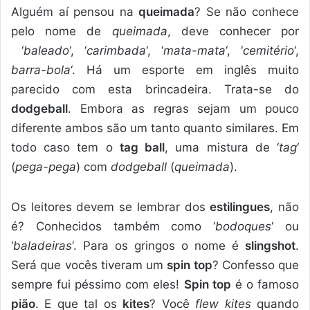
Alguém aí pensou na
queimada
? Se não conhece
pelo nome de
queimada
, deve conhecer por
‘
baleado
‘, ‘
carimbada
‘, ‘
mata-mata
‘, ‘
cemitério
‘,
barra-bola
‘. Há um esporte em inglês muito
parecido com esta brincadeira. Trata-se do
dodgeball
. Embora as regras sejam um pouco
diferente ambos são um tanto quanto similares. Em
todo caso tem o
tag ball
, uma mistura de ‘
tag
‘
(
pega-pega
) com
dodgeball
(
queimada
).
Os leitores devem se lembrar dos
estilingues
, não
é? Conhecidos também como ‘
bodoques
‘ ou
‘
baladeiras
‘. Para os gringos o nome é
slingshot
.
Será que vocês tiveram um
spin top
? Confesso que
sempre fui péssimo com eles!
Spin top
é o famoso
pião
. E que tal os
kites
? Você
flew kites
quando