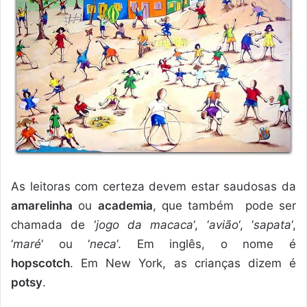
As leitoras com certeza devem estar saudosas da
amarelinha
ou
academia
, que também pode ser
chamada de ‘
jogo da macaca
‘, ‘
avião
‘, ‘
sapata
‘,
‘
maré
‘ ou ‘
neca
‘. Em inglês, o nome é
hopscotch
. Em New York, as crianças dizem é
potsy
.