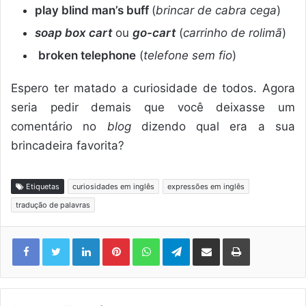
play blind man’s buff
(
brincar de cabra cega
)
soap box cart
ou
go-cart
(
carrinho de rolimã
)
broken telephone
(
telefone sem fio
)
Espero ter matado a curiosidade de todos. Agora
seria pedir demais que você deixasse um
comentário no
blog
dizendo qual era a sua
brincadeira favorita?
Etiquetas
curiosidades em inglês
expressões em inglês
tradução de palavras
Linkedin
Pinterest
WhatsApp
Telegram
Compartilhar via e-mail
Imprimir