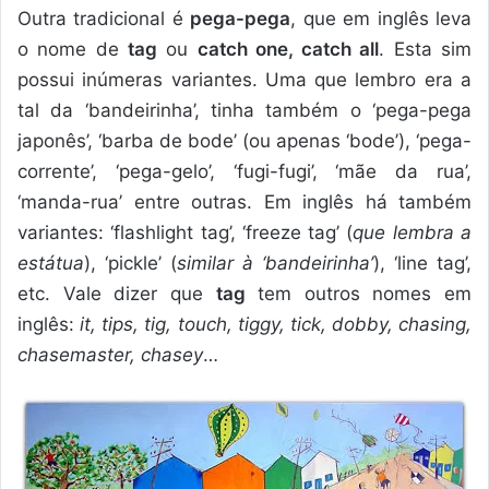
Outra tradicional é
pega-pega
, que em inglês leva
o nome de
tag
ou
catch one, catch all
. Esta sim
possui inúmeras variantes. Uma que lembro era a
tal da ‘bandeirinha’, tinha também o ‘pega-pega
japonês’, ‘barba de bode’ (ou apenas ‘bode’), ‘pega-
corrente’, ‘pega-gelo’, ‘fugi-fugi’, ‘mãe da rua’,
‘manda-rua’ entre outras. Em inglês há também
variantes: ‘flashlight tag’, ‘freeze tag’ (
que lembra a
estátua
), ‘pickle’ (
similar à ‘bandeirinha’
), ‘line tag’,
etc. Vale dizer que
tag
tem outros nomes em
inglês:
it, tips, tig, touch, tiggy, tick, dobby, chasing,
chasemaster, chasey
…