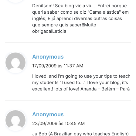
s
Denilson!! Seu blog vicia viu… Entrei porque
s
queria saber como se diz "Cama elástica" em
inglês; E já aprendi diversas outras coisas
e
que sempre quis saber!!Muito
:
obrigada!Letícia
d
Anonymous
i
17/09/2009 às 11:37 AM
s
I loved, and I'm going to use your tips to teach
s
my students "I used to…" I love your blog, it's
excellent! lots of love! Ananda – Belém – Pará
e
:
d
Anonymous
i
23/09/2009 às 10:45 AM
s
Ju Bob (A Brazilian guy who teaches English)