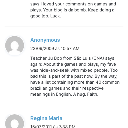
s
says:I loved your comments on games and
plays. Your blog is da bomb. Keep doing a
e
good job. Luck.
:
d
Anonymous
i
23/09/2009 às 10:57 AM
s
Teacher Ju Bob from São Luis (CNA) says
s
again: About the games and plays, my fave
was hide-and-seek with mixed people. Too
e
bad this is part of the past now. By the way,I
:
have a list containing more than 40 common
brazilian games and their respective
meanings in English. A hug. Faith.
d
Regina Maria
i
15/07/2011 às 7:38 PM