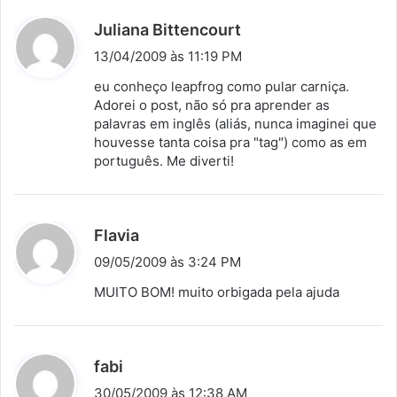
d
Juliana Bittencourt
i
13/04/2009 às 11:19 PM
s
eu conheço leapfrog como pular carniça.
s
Adorei o post, não só pra aprender as
palavras em inglês (aliás, nunca imaginei que
e
houvesse tanta coisa pra "tag") como as em
:
português. Me diverti!
d
Flavia
i
09/05/2009 às 3:24 PM
s
MUITO BOM! muito orbigada pela ajuda
s
e
:
d
fabi
i
30/05/2009 às 12:38 AM