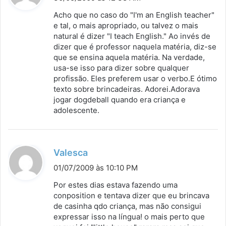
s
Acho que no caso do "I'm an English teacher"
s
e tal, o mais apropriado, ou talvez o mais
natural é dizer "I teach English." Ao invés de
e
dizer que é professor naquela matéria, diz-se
:
que se ensina aquela matéria. Na verdade,
usa-se isso para dizer sobre qualquer
profissão. Eles preferem usar o verbo.E ótimo
texto sobre brincadeiras. Adorei.Adorava
jogar dogdeball quando era criança e
adolescente.
d
Valesca
i
01/07/2009 às 10:10 PM
s
Por estes dias estava fazendo uma
s
conposition e tentava dizer que eu brincava
de casinha qdo criança, mas não consigui
e
expressar isso na língua! o mais perto que
: