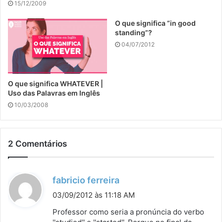
15/12/2009
O que significa “in good
standing”?
04/07/2012
O que significa WHATEVER |
Uso das Palavras em Inglês
10/03/2008
2 Comentários
d
fabricio ferreira
i
03/09/2012 às 11:18 AM
s
Professor como seria a pronúncia do verbo
s