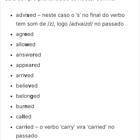
advi
s
ed – neste caso o ‘s’ no final do verbo
tem som de /z/, logo /
advaizd
/ no passado
agr
e
ed
allo
w
ed
answe
r
ed
appea
r
ed
arri
v
ed
belie
v
ed
belon
g
ed
bur
n
ed
ca
ll
ed
carr
i
ed – o verbo ‘carry’ vira ‘carried’ no
passado