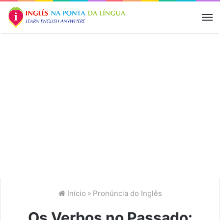
M
Início
»
Pronúncia do Inglês
Os Verbos no Passado: