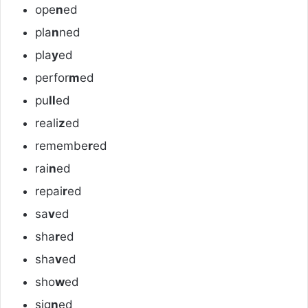
ope
n
ed
pla
n
ned
pla
y
ed
perfor
m
ed
pu
ll
ed
reali
z
ed
remembe
r
ed
rai
n
ed
repai
r
ed
sa
v
ed
sha
r
ed
sha
v
ed
sho
w
ed
sig
n
ed