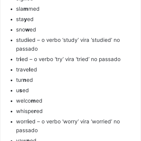
sla
m
med
sta
y
ed
sno
w
ed
stud
i
ed – o verbo ‘study’ vira ‘studied’ no
passado
tr
i
ed – o verbo ‘try’ vira ‘tried’ no passado
trave
l
ed
tur
n
ed
u
s
ed
welco
m
ed
whispe
r
ed
worr
i
ed – o verbo ‘worry’ vira ‘worried’ no
passado
yaw
n
ed