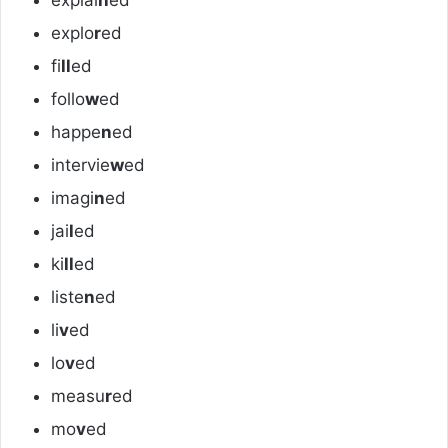
explo
r
ed
fi
ll
ed
follo
w
ed
happe
n
ed
intervie
w
ed
imagi
n
ed
jai
l
ed
ki
ll
ed
liste
n
ed
li
v
ed
lo
v
ed
measu
r
ed
mo
v
ed