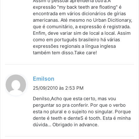
Assim o pessoal aprenderia outra.A
e
expressão "my back teeth are floating" é
:
encontrada em vários dicionários de gírias
americanas. Até mesmo no Urban Dicitionary,
que é comunitário, a expressão é registrada.
Enfim, deve variar sim de local a local. Assim
como em português brasileiro há várias
expressões regionais a língua inglesa
também tem disso.Take care!
d
Emilson
i
25/09/2010 às 2:53 PM
s
Denilso,Acho que esta certo, mas vou
s
perguntar so pra conferir. Por que o verbo
esta no plural e o sujeito no singular. Porque
e
dente é teeth e denteS é tooth. Esta é minha
:
dúvida… Obrigado in advance.