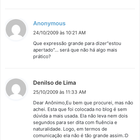
d
Anonymous
i
24/10/2009 às 10:21 AM
s
Que expressão grande para dizer"estou
s
apertado"… será que não há algo mais
prático?
e
:
d
Denilso de Lima
i
25/10/2009 às 11:33 AM
s
Dear Anônimo,Eu bem que procurei, mas não
s
achei. Esta que foi colocada no blog é sem
dúvida a mais usada. Ela não leva nem dois
e
segundos para ser dita com fluência e
:
naturalidade. Logo, em termos de
comunicação ela não é tão grande assim.:D