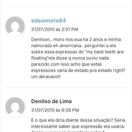
d
edsonneto84
i
31/07/2010 às 2:51 PM
s
Denilson.. moro nos eua ha 2 anos e minha
s
namorada eh americana.. perguntei a ela
sobre essa expressao do "my back teeth are
e
floating"ela disse q nunca ouviu nada
:
parecido com isso.acho que estas
expressoes varia de estado pra estado right?
um abracaoo!!
d
Denilso de Lima
i
31/07/2010 às 6:38 PM
s
E o que ela diria diante dessa situação? Seria
s
interessante saber que expressão ela usaria.