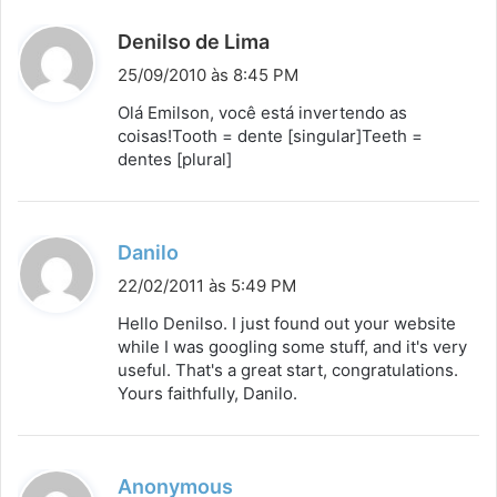
d
Denilso de Lima
i
25/09/2010 às 8:45 PM
s
Olá Emilson, você está invertendo as
s
coisas!Tooth = dente [singular]Teeth =
dentes [plural]
e
:
d
Danilo
i
22/02/2011 às 5:49 PM
s
Hello Denilso. I just found out your website
s
while I was googling some stuff, and it's very
useful. That's a great start, congratulations.
e
Yours faithfully, Danilo.
:
d
Anonymous