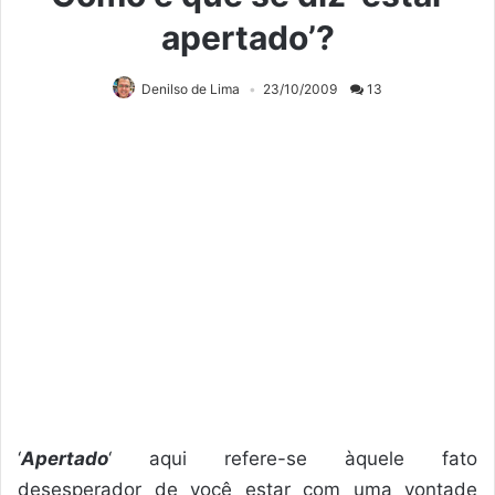
apertado’?
Denilso de Lima
23/10/2009
13
‘
Apertado
‘ aqui refere-se àquele fato
desesperador de você estar com uma vontade