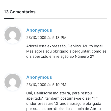
13 Comentários
d
Anonymous
i
23/10/2009 às 5:13 PM
s
Adorei esta expressão, Denilso. Muito legal!
s
Mas agora sou obrigado a perguntar: como se
diz apertado em relação ao Número 2?
e
:
d
Anonymous
i
23/10/2009 às 5:19 PM
s
Olá, DenilsoNa Inglaterra, para "estou
s
apertado", também costuma-se dizer "I'm
under pressure".Grande abraço e obrigada
e
por suas super-úteis-dicas.Lucia de Abreu
: