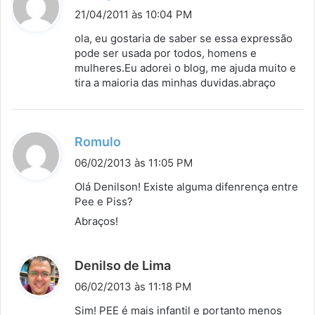
i
21/04/2011 às 10:04 PM
s
ola, eu gostaria de saber se essa expressão
s
pode ser usada por todos, homens e
mulheres.Eu adorei o blog, me ajuda muito e
e
tira a maioria das minhas duvidas.abraço
:
d
Romulo
i
06/02/2013 às 11:05 PM
s
Olá Denilson! Existe alguma difenrença entre
s
Pee e Piss?
e
Abraços!
:
d
Denilso de Lima
i
06/02/2013 às 11:18 PM
s
Sim! PEE é mais infantil e portanto menos