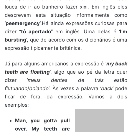
louca de ir ao banheiro fazer xixi. Em inglês eles
descrevem esta situação informalmente como
‘
peemergency
‘.Há ainda expressões curiosas para
dizer “
tô apertado
” em inglês. Uma delas é ‘
I’m
bursting
‘, que de acordo com os dicionários é uma
expressão tipicamente britânica.
Já para alguns americanos a expressão é ‘
my back
teeth are floating
‘, algo que ao pé da letra quer
dizer ‘
meus dentes de trás estão
flutuando
/
boiando
‘. Às vezes a palavra ‘
back
‘ pode
ficar de fora. da expressão. Vamos a dois
exemplos:
Man, you gotta pull
over. My teeth are