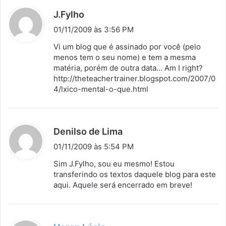
d
J.Fylho
i
01/11/2009 às 3:56 PM
s
Vi um blog que é assinado por você (pelo
s
menos tem o seu nome) e tem a mesma
matéria, porém de outra data… Am I right?
e
http://theteachertrainer.blogspot.com/2007/0
:
4/lxico-mental-o-que.html
d
Denilso de Lima
i
01/11/2009 às 5:54 PM
s
Sim J.Fylho, sou eu mesmo! Estou
s
transferindo os textos daquele blog para este
aqui. Aquele será encerrado em breve!
e
: