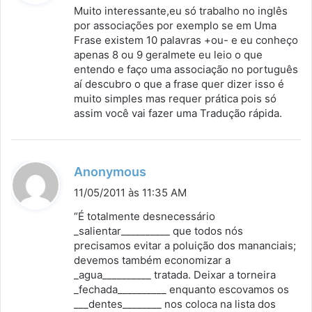
s
Muito interessante,eu só trabalho no inglês
s
por associações por exemplo se em Uma
Frase existem 10 palavras +ou- e eu conheço
e
apenas 8 ou 9 geralmete eu leio o que
:
entendo e faço uma associação no português
aí descubro o que a frase quer dizer isso é
muito simples mas requer prática pois só
assim você vai fazer uma Tradução rápida.
d
Anonymous
i
11/05/2011 às 11:35 AM
s
“É totalmente desnecessário
s
_salientar__________ que todos nós
precisamos evitar a poluição dos mananciais;
e
devemos também economizar a
:
_agua__________ tratada. Deixar a torneira
_fechada__________ enquanto escovamos os
___dentes________ nos coloca na lista dos