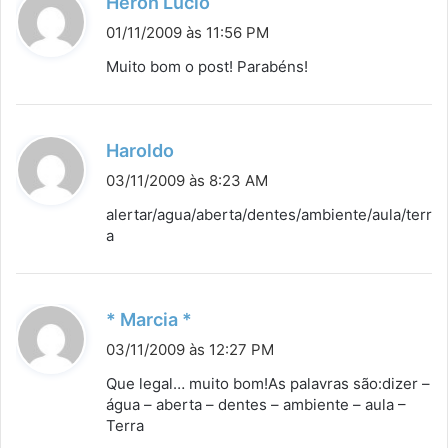
d
Heron Lúcio
i
01/11/2009 às 11:56 PM
s
Muito bom o post! Parabéns!
s
e
:
d
Haroldo
i
03/11/2009 às 8:23 AM
s
alertar/agua/aberta/dentes/ambiente/aula/terr
s
a
e
:
d
* Marcia *
i
03/11/2009 às 12:27 PM
s
Que legal… muito bom!As palavras são:dizer –
s
água – aberta – dentes – ambiente – aula –
Terra
e