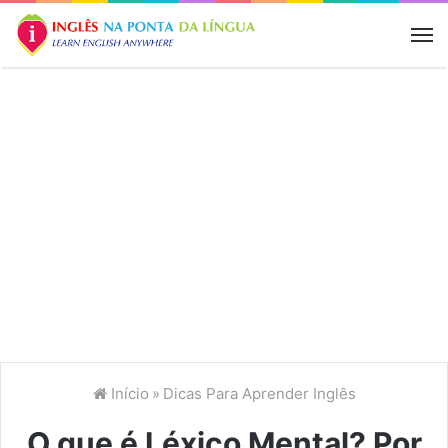
M
Início
»
Dicas Para Aprender Inglês
O que é Léxico Mental? Por