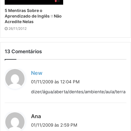
5 Mentiras Sobre o
Aprendizado de Inglês :: Não
Acredite Nelas
26/11/2012
13 Comentários
d
New
i
01/11/2009 às 12:04 PM
s
dizer/água/aberta/dentes/ambiente/aula/terra
s
e
:
d
Ana
i
01/11/2009 às 2:59 PM