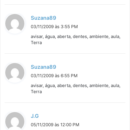
:
d
Suzana89
i
03/11/2009 às 3:55 PM
s
avisar, água, aberta, dentes, ambiente, aula,
s
Terra
e
:
d
Suzana89
i
03/11/2009 às 6:55 PM
s
avisar, água, aberta, dentes, ambiente, aula,
s
Terra
e
:
d
J.G
i
05/11/2009 às 12:00 PM