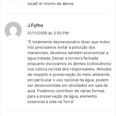
s
issaê! el mismo de above.
s
e
:
d
J.Fylho
i
01/11/2009 às 3:50 PM
s
“É totalmente desnecessário dizer que todos
s
nós precisamos evitar a poluição dos
mananciais; devemos também economizar a
e
água tratada. Deixar a torneira fechada
:
enquanto escovamos os dentes (collocations)
nos coloca na lista dos responsáveis. Atitudes
de respeito e preservação do meio ambiente,
em particular o uso racional da água, podem
ser desenvolvidas em atividades em sala de
aula. Podemos contribuir de várias formas
para a preservação da água, elemento
essencial à vida na Terra”