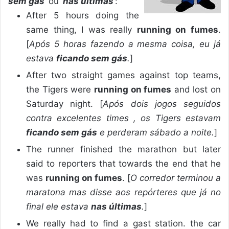
sem gás
‘ ou ‘
nas últimas
‘:
After 5 hours doing the
same thing, I was really
running on fumes
.
[
Após 5 horas fazendo a mesma coisa, eu já
estava
ficando sem gás
.
]
After two straight games against top teams,
the Tigers were
running on fumes
and lost on
Saturday night. [
Após dois jogos seguidos
contra excelentes times , os Tigers estavam
ficando sem gás
e perderam sábado a noite.
]
The runner finished the marathon but later
said to reporters that towards the end that he
was
running on fumes
. [
O corredor terminou a
maratona mas disse aos repórteres que já no
final ele estava
nas últimas
.
]
We really had to find a gast station. the car