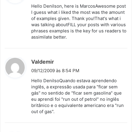
s
Hello Denilson, here is MarcosAwesome post
s
I guess what i liked the most was the amount
of examples given. Thank you!That's what i
e
was talking aboutFILL your posts with various
:
phrases examples is the key for us readers to
assimilate better.
d
Valdemir
i
09/12/2009 às 8:54 PM
s
Hello DenilsoQuando estava aprendendo
s
inglês, a expressão usada para "ficar sem
gás" no sentido de "ficar sem gasolina" que
e
eu aprendi foi "run out of petrol" no inglês
:
britânico e o equivalente americano era "run
out of gas".