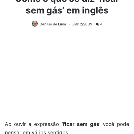
sem gás’ em inglês
Denilso de Lima
09/12/2009
4
Ao ouvir a expressão ‘
ficar sem gás
‘ você pode
pensar em vários sentidos: