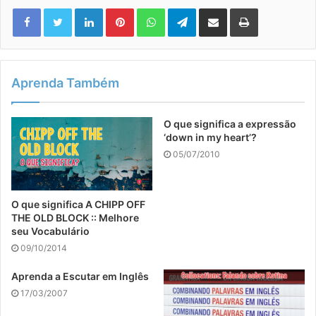
Linkedin
Pinterest
WhatsApp
Telegram
Compartilhar via e-mail
Imprimir
Aprenda Também
O que significa a expressão
‘down in my heart’?
05/07/2010
O que significa A CHIPP OFF
THE OLD BLOCK :: Melhore
seu Vocabulário
09/10/2014
Aprenda a Escutar em Inglês
17/03/2007