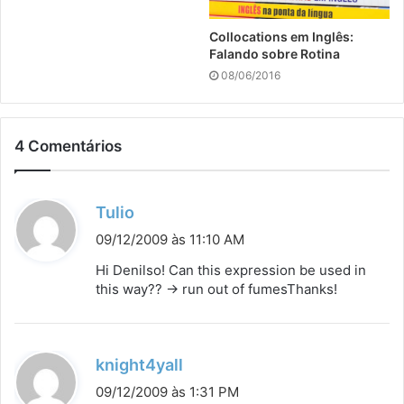
Collocations em Inglês:
Falando sobre Rotina
08/06/2016
4 Comentários
d
Tulio
i
09/12/2009 às 11:10 AM
s
Hi Denilso! Can this expression be used in
s
this way?? -> run out of fumesThanks!
e
:
d
knight4yall
i
09/12/2009 às 1:31 PM