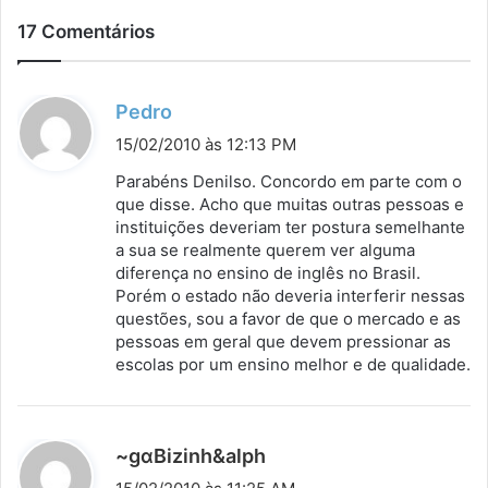
17 Comentários
d
Pedro
i
15/02/2010 às 12:13 PM
s
Parabéns Denilso. Concordo em parte com o
s
que disse. Acho que muitas outras pessoas e
instituições deveriam ter postura semelhante
e
a sua se realmente querem ver alguma
:
diferença no ensino de inglês no Brasil.
Porém o estado não deveria interferir nessas
questões, sou a favor de que o mercado e as
pessoas em geral que devem pressionar as
escolas por um ensino melhor e de qualidade.
d
~gαBizinh&alph
i