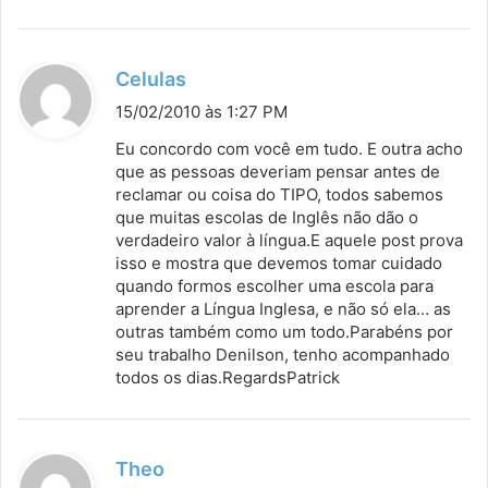
d
Celulas
i
15/02/2010 às 1:27 PM
s
Eu concordo com você em tudo. E outra acho
s
que as pessoas deveriam pensar antes de
reclamar ou coisa do TIPO, todos sabemos
e
que muitas escolas de Inglês não dão o
:
verdadeiro valor à língua.E aquele post prova
isso e mostra que devemos tomar cuidado
quando formos escolher uma escola para
aprender a Língua Inglesa, e não só ela… as
outras também como um todo.Parabéns por
seu trabalho Denilson, tenho acompanhado
todos os dias.RegardsPatrick
d
Theo