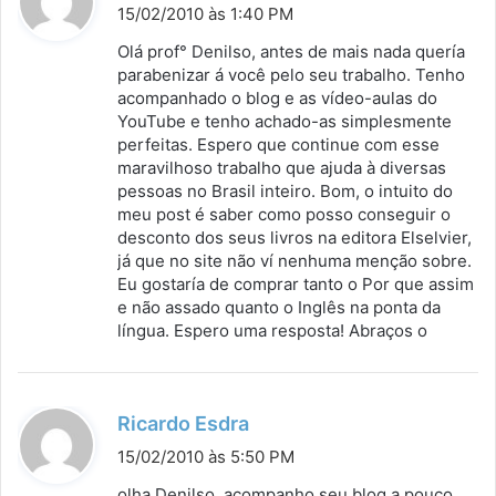
i
15/02/2010 às 1:40 PM
s
Olá prof° Denilso, antes de mais nada quería
s
parabenizar á você pelo seu trabalho. Tenho
acompanhado o blog e as vídeo-aulas do
e
YouTube e tenho achado-as simplesmente
:
perfeitas. Espero que continue com esse
maravilhoso trabalho que ajuda à diversas
pessoas no Brasil inteiro. Bom, o intuito do
meu post é saber como posso conseguir o
desconto dos seus livros na editora Elselvier,
já que no site não ví nenhuma menção sobre.
Eu gostaría de comprar tanto o Por que assim
e não assado quanto o Inglês na ponta da
língua. Espero uma resposta! Abraços o
d
Ricardo Esdra
i
15/02/2010 às 5:50 PM
s
olha Denilso, acompanho seu blog a pouco