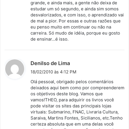
grande, e ainda mais, a gente não deixa de
estudar um só segundo, e ainda sim somos
desvalorizados, e com isso, o aprendizado vai
de mal a pior. Por essas e outras razões que
eu penso muito em continuar ou não na
carreira. Só mudo de idéia, porque eu gosto
de ensinar…é isso.
d
Denilso de Lima
i
18/02/2010 às 4:12 PM
s
Olá pessoal, obrigado pelos comentários
s
deixados aqui bem como por compreenderem
os objetivos deste blog. Vamos que
e
vamos!THEO, para adquirir os livros você
:
pode visitar os sites das principais lojas
virtuais: Submarino, FNAC, Livraria Cultura,
Saraiva, Martins Fontes, Sicilianos, etc.Tenho
certeza absoluta que em uma delas você