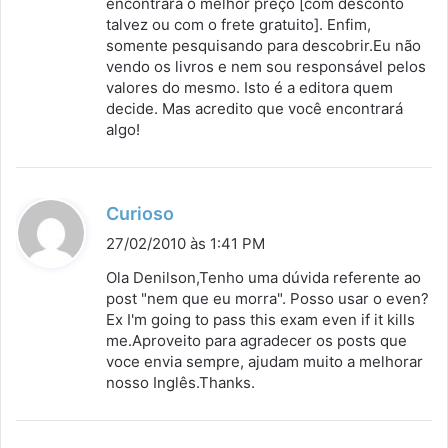
encontrará o melhor preço [com desconto
talvez ou com o frete gratuito]. Enfim,
somente pesquisando para descobrir.Eu não
vendo os livros e nem sou responsável pelos
valores do mesmo. Isto é a editora quem
decide. Mas acredito que você encontrará
algo!
d
Curioso
i
27/02/2010 às 1:41 PM
s
Ola Denilson,Tenho uma dúvida referente ao
s
post "nem que eu morra". Posso usar o even?
Ex I'm going to pass this exam even if it kills
e
me.Aproveito para agradecer os posts que
:
voce envia sempre, ajudam muito a melhorar
nosso Inglês.Thanks.