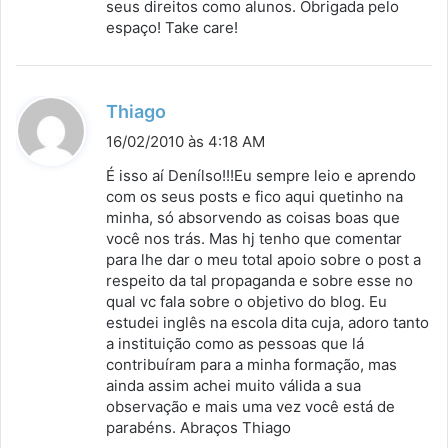
seus direitos como alunos. Obrigada pelo
espaço! Take care!
d
Thiago
i
16/02/2010 às 4:18 AM
s
É isso aí Denílso!!!Eu sempre leio e aprendo
s
com os seus posts e fico aqui quetinho na
minha, só absorvendo as coisas boas que
e
você nos trás. Mas hj tenho que comentar
:
para lhe dar o meu total apoio sobre o post a
respeito da tal propaganda e sobre esse no
qual vc fala sobre o objetivo do blog. Eu
estudei inglês na escola dita cuja, adoro tanto
a instituição como as pessoas que lá
contribuíram para a minha formação, mas
ainda assim achei muito válida a sua
observação e mais uma vez você está de
parabéns. Abraços Thiago