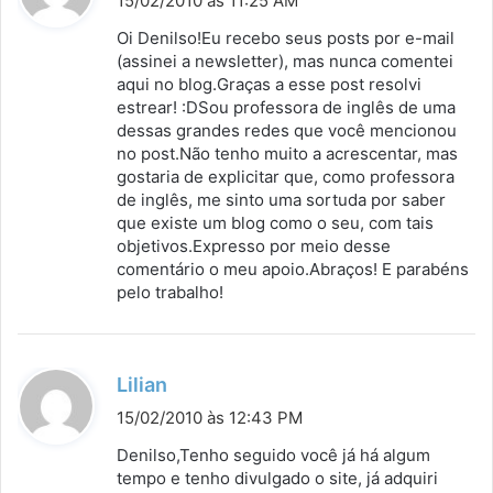
15/02/2010 às 11:25 AM
s
Oi Denilso!Eu recebo seus posts por e-mail
s
(assinei a newsletter), mas nunca comentei
aqui no blog.Graças a esse post resolvi
e
estrear! :DSou professora de inglês de uma
:
dessas grandes redes que você mencionou
no post.Não tenho muito a acrescentar, mas
gostaria de explicitar que, como professora
de inglês, me sinto uma sortuda por saber
que existe um blog como o seu, com tais
objetivos.Expresso por meio desse
comentário o meu apoio.Abraços! E parabéns
pelo trabalho!
d
Lilian
i
15/02/2010 às 12:43 PM
s
Denilso,Tenho seguido você já há algum
s
tempo e tenho divulgado o site, já adquiri