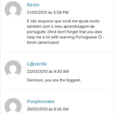
d
Kevin
i
21/03/2010 às 3:38 PM
s
E não esquece que você me ajuda muito
s
também com o meu aprendizagem de
português :)And don't forget that you also
e
help me a lot with learning Portuguese 🙂 -
:
Kevin (americano)
d
L@cerda
i
22/03/2010 às 9:30 AM
s
Denilson, you are the biggest.
s
e
:
d
Purplesnake
i
26/03/2010 às 8:26 AM