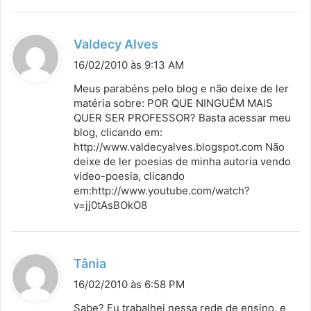
d
Valdecy Alves
i
16/02/2010 às 9:13 AM
s
Meus parabéns pelo blog e não deixe de ler
s
matéria sobre: POR QUE NINGUÉM MAIS
QUER SER PROFESSOR? Basta acessar meu
e
blog, clicando em:
:
http://www.valdecyalves.blogspot.com
Não
deixe de ler poesias de minha autoria vendo
video-poesia, clicando
em:
http://www.youtube.com/watch?
v=jj0tAsBOkO8
d
Tânia
i
16/02/2010 às 6:58 PM
s
Sabe? Eu trabalhei nessa rede de ensino, e