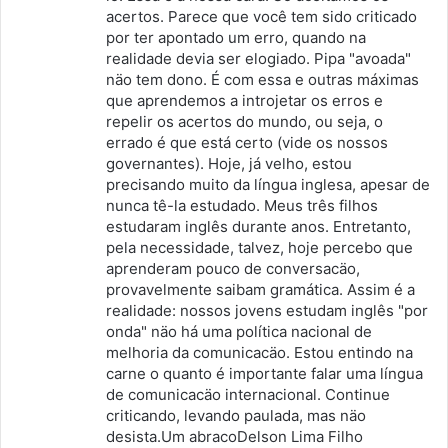
acertos. Parece que você tem sido criticado
por ter apontado um erro, quando na
realidade devia ser elogiado. Pipa "avoada"
näo tem dono. É com essa e outras máximas
que aprendemos a introjetar os erros e
repelir os acertos do mundo, ou seja, o
errado é que está certo (vide os nossos
governantes). Hoje, já velho, estou
precisando muito da língua inglesa, apesar de
nunca tê-la estudado. Meus três filhos
estudaram inglês durante anos. Entretanto,
pela necessidade, talvez, hoje percebo que
aprenderam pouco de conversacäo,
provavelmente saibam gramática. Assim é a
realidade: nossos jovens estudam inglês "por
onda" näo há uma política nacional de
melhoria da comunicacäo. Estou entindo na
carne o quanto é importante falar uma língua
de comunicacäo internacional. Continue
criticando, levando paulada, mas näo
desista.Um abracoDelson Lima Filho