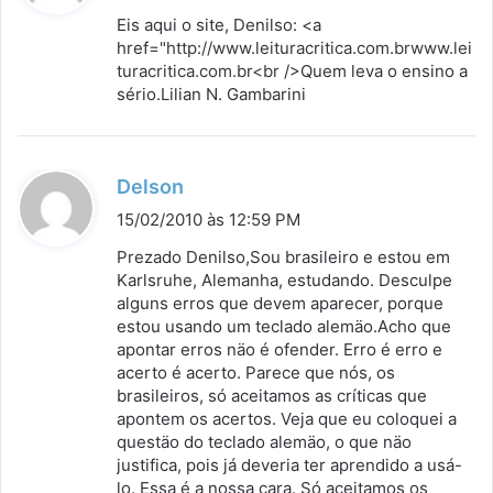
s
Eis aqui o site, Denilso: <a
s
href="
http://www.leituracritica.com.brwww.lei
turacritica.com.br<br
e
/>Quem leva o ensino a
sério.Lilian N. Gambarini
:
d
Delson
i
15/02/2010 às 12:59 PM
s
Prezado Denilso,Sou brasileiro e estou em
s
Karlsruhe, Alemanha, estudando. Desculpe
alguns erros que devem aparecer, porque
e
estou usando um teclado alemäo.Acho que
:
apontar erros näo é ofender. Erro é erro e
acerto é acerto. Parece que nós, os
brasileiros, só aceitamos as críticas que
apontem os acertos. Veja que eu coloquei a
questäo do teclado alemäo, o que näo
justifica, pois já deveria ter aprendido a usá-
lo. Essa é a nossa cara. Só aceitamos os