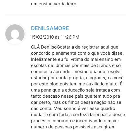
um ensino verdadeiro.
d
DENILSAMORE
i
15/02/2010 às 11:26 PM
s
OLÁ DenilsoGostaria de registrar aqui que
s
concordo plenamente com o que você disse.
Infelizmente eu fui vítima do mal ensino em
e
escolas de idiomas por mais de 5 anos e só
:
comecei a aprender mesmo quando resolvi
estudar por conta propria, e agradeço a você
por este bloq pois tem me auxiliado muito. É
uma pena que a educação seja tratada com
tanto descaso nesse país que tem tudo pra
dar certo, mas os filhos dessa nação não se
dão conta. Meu sonho é ver esse quadro
mudar e com toda a certeza farei parte desse
processo cobrando e incentivando o maior
numero de pessoas possíveis a exigirem