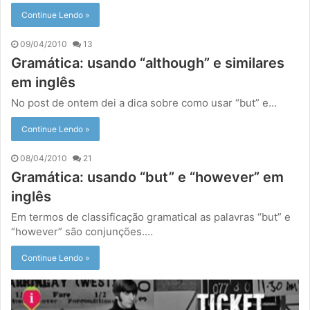
Continue Lendo »
09/04/2010
13
Gramática: usando “although” e similares
em inglês
No post de ontem dei a dica sobre como usar “but” e…
Continue Lendo »
08/04/2010
21
Gramática: usando “but” e “however” em
inglês
Em termos de classificação gramatical as palavras “but” e
“however” são conjunções.…
Continue Lendo »