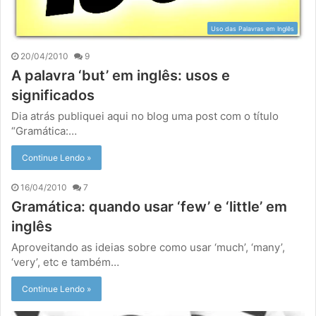
Uso das Palavras em Inglês
20/04/2010
9
A palavra ‘but’ em inglês: usos e
significados
Dia atrás publiquei aqui no blog uma post com o título
“Gramática:…
Continue Lendo »
16/04/2010
7
Gramática: quando usar ‘few’ e ‘little’ em
inglês
Aproveitando as ideias sobre como usar ‘much’, ‘many’,
‘very’, etc e também…
Continue Lendo »