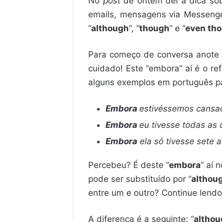
No
post
de ontem dei a dica so
emails, mensagens via Messenge
“
although
“, “
though
” e “
even th
Para começo de conversa anote 
cuidado! Este “embora” aí é o re
alguns exemplos em português pa
Embora
estivéssemos cansad
Embora
eu tivesse todas as 
Embora
ela só tivesse sete 
Percebeu? É deste “
embora
” aí 
pode ser substituído por “
althou
entre um e outro? Continue lendo
A diferença é a seguinte: “
althou