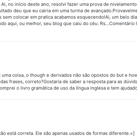
 Ai, no início deste ano, resolvi fazer uma prova de nivelamen
ltado deu que eu cairia em uma turma de avançado.Provavelmen
s sem colocar em pratica acabamos esquecendo!Ai, um belo di
ndo aqui, ou melhor, seu blog que caiu do céu. Rs…Comentário l
i uma coisa, o though e derivados não são opostos do but e ho
 das frases, correto?Gostaria de saber a resposta para as dúvid
 comprei o livro gramática de uso da língua inglesa e tem ajudad
ão está correta. Ele são apenas usados de formas diferente.=]