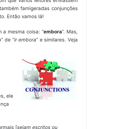
com que vários leitores enviassem
s também famigeradas conjunções
to. Então vamos lá!
am a mesma coisa: “
embora
“. Mas,
a
” de “
ir embora
” e similares. Veja
s, ele
ença
ormais [
sejam escritos ou