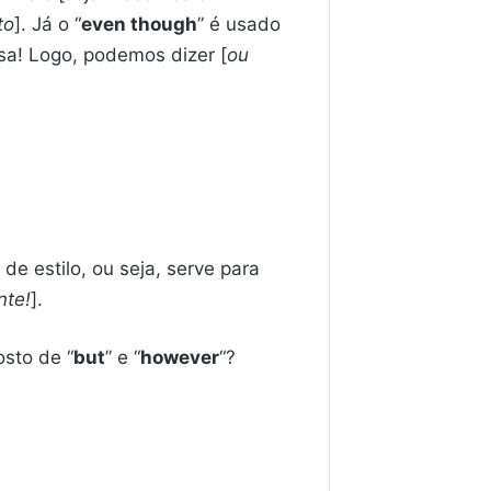
to
]. Já o “
even though
” é usado
sa! Logo, podemos dizer [
ou
e estilo, ou seja, serve para
nte!
].
osto de “
but
” e “
however
“?