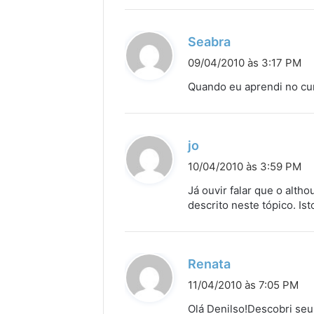
e
:
d
Seabra
i
09/04/2010 às 3:17 PM
s
Quando eu aprendi no cur
s
e
:
d
jo
i
10/04/2010 às 3:59 PM
s
Já ouvir falar que o alth
s
descrito neste tópico. Is
e
:
d
Renata
i
11/04/2010 às 7:05 PM
s
Olá Denilso!Descobri seu