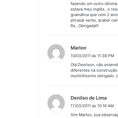
s
fazendo um outro idioma.
estava meu inglês…o resu
e
gramática que com 2 ano
:
phrasal verbs, acabei cai
Rs…Obrigada!!!
d
Marlon
i
10/03/2011 às 11:38 PM
s
Olá Denilson, não entend
s
diferentes na construção
muiiiiiitíssimo obrigado.
e
:
d
Denilso de Lima
i
17/03/2011 às 10:16 AM
s
Sim Marlon, sua observaç