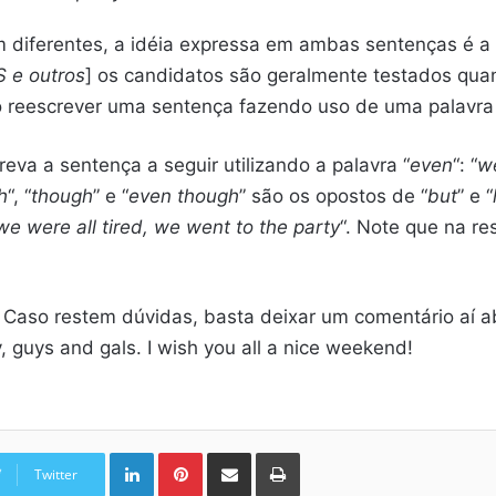
m diferentes, a idéia expressa em ambas sentenças é
S e outros
] os candidatos são geralmente testados qua
 reescrever uma sentença fazendo uso de uma palavra 
eva a sentença a seguir utilizando a palavra “
even
“: “
we
h
“, “
though
” e “
even though
” são os opostos de “
but
” e “
e were all tired, we went to the party
“. Note que na r
 Caso restem dúvidas, basta deixar um comentário aí ab
y, guys and gals. I wish you all a nice weekend!
Linkedin
Pinterest
Compartilhar via e-mail
Imprimir
Twitter