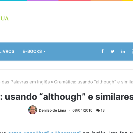
LIVROS
E-BOOKS
 das Palavras em Inglês
»
Gramática: usando “although” e simil
 usando “although” e similare
Denilso de Lima
09/04/2010
13