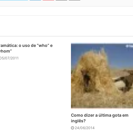
amática: o uso de “who” e
whom”
05/07/2011
Como dizer a última gota em
inglês?
24/06/2014