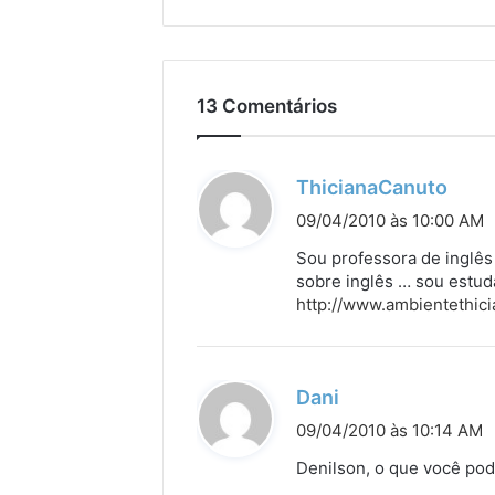
13 Comentários
d
ThicianaCanuto
i
09/04/2010 às 10:00 AM
s
Sou professora de inglês
s
sobre inglês … sou estud
http://www.ambientethic
e
:
d
Dani
i
09/04/2010 às 10:14 AM
s
Denilson, o que você pod
s