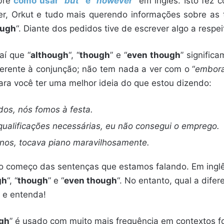
bre
como usar “
but
” e “
however
”
em inglês. Isto fez 
r, Orkut e tudo mais querendo informações sobre a
ough
“. Diante dos pedidos tive de escrever algo a respei
aí que “
although
“, “
though
” e “
even though
” signific
ferente à conjunção; não tem nada a ver com o “
embor
ra você ter uma melhor ideia do que estou dizendo:
os, nós fomos à festa.
qualificações necessárias, eu não consegui o emprego.
anos, tocava piano maravilhosamente.
no começo das sentenças que estamos falando. Em inglê
gh
“, “
though
” e “
even though
“. No entanto, qual a difer
 e entenda!
gh
” é usado com muito mais frequência em contextos f