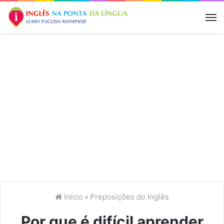
M
Início
»
Preposições do Inglês
Por que é difícil aprender