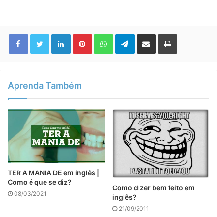
Linkedin
Pinterest
WhatsApp
Telegram
Compartilhar via e-mail
Imprimir
Aprenda Também
TER A MANIA DE em inglês |
Como é que se diz?
Como dizer bem feito em
08/03/2021
inglês?
21/09/2011