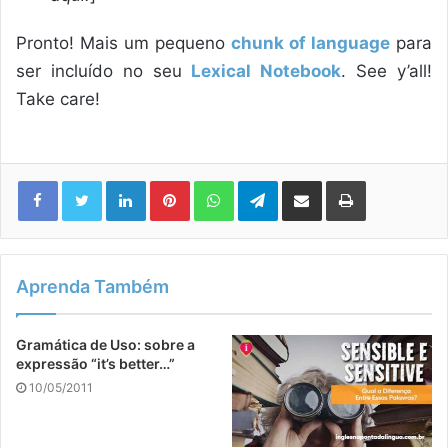
Pronto! Mais um pequeno
chunk of language
para
ser incluído no seu
Lexical Notebook
. See y’all!
Take care!
Linkedin
Pinterest
WhatsApp
Telegram
Compartilhar via e-mail
Imprimir
Aprenda Também
Gramática de Uso: sobre a
expressão “it’s better…”
10/05/2011