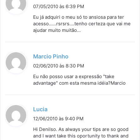
i
07/05/2010 às 6:39 PM
s
Eu já adquiri o meu só to ansiosa para ter
s
acesso……rsrsrs….tenho certeza que vai me
ajudar muito muitão…
e
:
d
Marcio Pinho
i
02/06/2010 às 8:30 PM
s
Eu não posso usar a expressão "take
s
advantage" com esta mesma idéia?Marcio
e
:
d
Lucia
i
12/06/2010 às 9:40 PM
s
Hi Denilso. As always your tips are so good
s
and I want take this oportunity to thank and