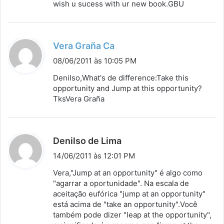
wish u sucess with ur new book.GBU
e
:
d
Vera Graña Ca
i
08/06/2011 às 10:05 PM
s
Denilso,What's de difference:Take this
s
opportunity and Jump at this opportunity?
TksVera Graña
e
:
d
Denilso de Lima
i
14/06/2011 às 12:01 PM
s
Vera,"Jump at an opportunity" é algo como
s
"agarrar a oportunidade". Na escala de
aceitação eufórica "jump at an opportunity"
e
está acima de "take an opportunity".Você
:
também pode dizer "leap at the opportunity",