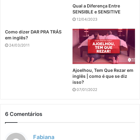
Qual a Diferença Entre
SENSIBLE e SENSITIVE
12/04/2023
Como dizer DAR PRA TRÁS
em inglês?
24/03/2011
Ajoelhou, Tem Que Rezar em
inglês | como é que se diz
isso?
07/01/2022
6 Comentários
d
Fabiana