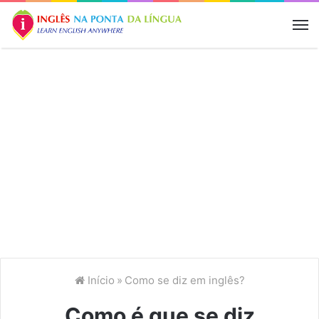
M
Início
»
Como se diz em inglês?
Como é que se diz