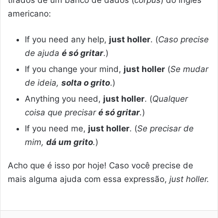
tirados de um banco de dados (
corpus
) do inglês
americano:
If you need any help,
just holler
. (
Caso precise
de ajuda
é só gritar
.)
If you change your mind,
just holler
(
Se mudar
de ideia,
solta o grito
.)
Anything you need,
just holler
. (
Qualquer
coisa que precisar
é só gritar
.
)
If you need me,
just holler
. (
Se precisar de
mim,
dá um grito
.
)
Acho que é isso por hoje! Caso você precise de
mais alguma ajuda com essa expressão,
just holler.