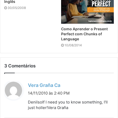
Inglês
30/05/2008
Como Aprender o Present
Perfect com Chunks of
Language
10/08/2014
3 Comentários
d
Vera Graña Ca
i
14/11/2010 às 2:40 PM
s
DenilsoIf I need you to know something, I'll
s
just holler!Vera Graña
e