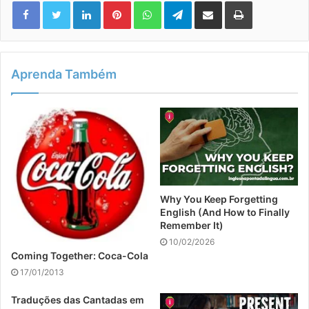
Linkedin
Pinterest
WhatsApp
Telegram
Compartilhar via e-mail
Imprimir
Aprenda Também
Why You Keep Forgetting
English (And How to Finally
Remember It)
10/02/2026
Coming Together: Coca-Cola
17/01/2013
Traduções das Cantadas em