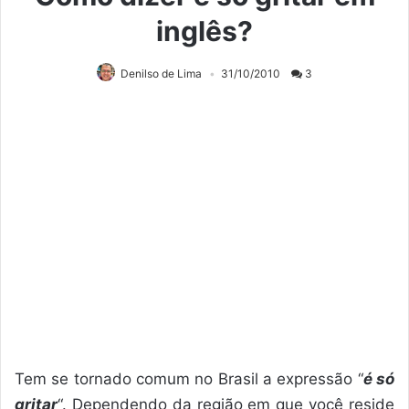
inglês?
Denilso de Lima
31/10/2010
3
Tem se tornado comum no Brasil a expressão “
é só
gritar
“. Dependendo da região em que você reside