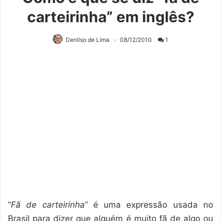
carteirinha” em inglês?
Denilso de Lima
08/12/2010
1
“
Fã de carteirinha
” é uma expressão usada no
Brasil para dizer que alguém é muito fã de algo ou