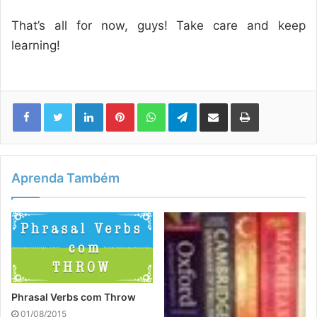
That’s all for now, guys! Take care and keep
learning!
Linkedin
Pinterest
WhatsApp
Telegram
Compartilhar via e-mail
Imprimir
Aprenda Também
Phrasal Verbs com Throw
01/08/2015