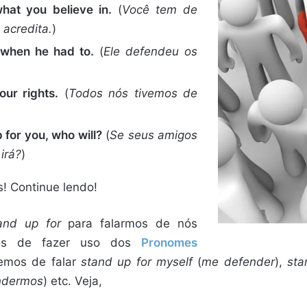
hat you believe in.
(
Você tem de
 acredita.
)
 when he had to.
(
Ele defendeu os
our rights.
(
Todos nós tivemos de
)
 for you, who will?
(
Se seus amigos
irá?
)
! Continue lendo!
and up for
para falarmos de nós
mos de fazer uso dos
Pronomes
temos de falar
stand up for myself
(
me defender
),
sta
ndermos
) etc. Veja,