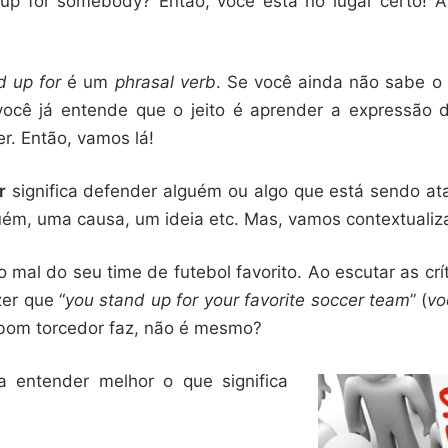
up for somebody? Então, você está no lugar certo! A
d up for
é um
phrasal verb
. Se você ainda não sabe o 
você já entende que o jeito é aprender a expressão
r. Então, vamos lá!
r
significa defender alguém ou algo que está sendo a
uém, uma causa, um ideia etc. Mas, vamos contextualiza
mal do seu time de futebol favorito. Ao escutar as cr
er que “
you stand up for your favorite soccer team
” (
vo
m bom torcedor faz, não é mesmo?
a entender melhor o que significa