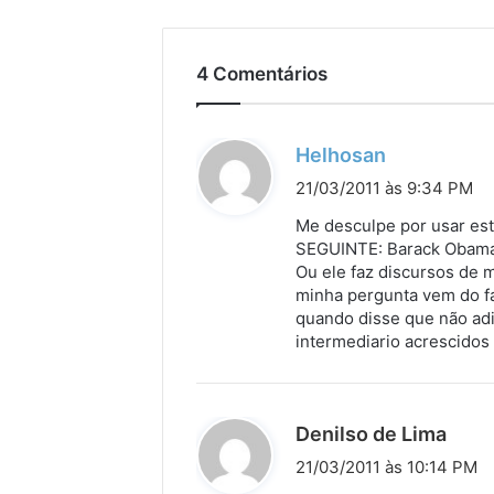
4 Comentários
d
Helhosan
i
21/03/2011 às 9:34 PM
s
Me desculpe por usar es
s
SEGUINTE: Barack Obama,
Ou ele faz discursos de 
e
minha pergunta vem do fa
:
quando disse que não adi
intermediario acrescidos
d
Denilso de Lima
i
21/03/2011 às 10:14 PM
s