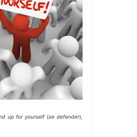
nd up for yourself
(
se defender
),