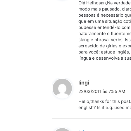
Olá Helhosan,Na verdade,
s
modo mais pausado, clar
pessoas é necessário que 
e
que em uma situação coti
:
pudesse entendê-lo com c
naturalmente e fluenteme
slang e phrasal verbs. I
acrescido de gírias e exp
para você: estude inglês
língua e desenvolva a sua 
d
lingi
i
22/03/2011 às 7:55 AM
s
Hello,thanks for this post
s
english? Is it e.g. used 
e
: