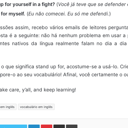
 for yourself in a fight?
(
Você já teve que se defender
p for myself.
(
Eu não comecei. Eu só me defendi.
)
ssões assim, recebo vários emails de leitores pergun
osta é a seguinte: não há nenhum problema em usar a 
lantes nativos da língua realmente falam no dia a d
 o que significa stand up for, acostume-se a usá-lo. Cr
pore-o ao seu vocabulário! Afinal, você certamente o ou
Take care, y’all, and keep learning!
 em inglês
vocabulário em inglês
Linkedin
Pinterest
Compartilhar via e-mail
Imprimir