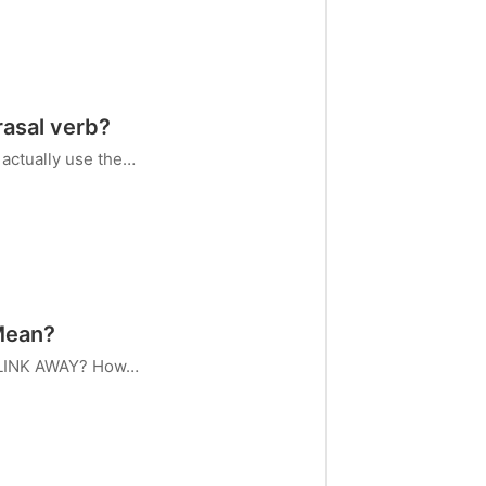
rasal verb?
 actually use the…
Mean?
SLINK AWAY? How…