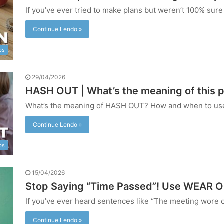
If you’ve ever tried to make plans but weren’t 100% sur
Continue Lendo »
bs
29/04/2026
HASH OUT | What’s the meaning of this p
What’s the meaning of HASH OUT? How and when to us
Continue Lendo »
bs
15/04/2026
Stop Saying “Time Passed”! Use WEAR ON
If you’ve ever heard sentences like “The meeting wore 
Continue Lendo »