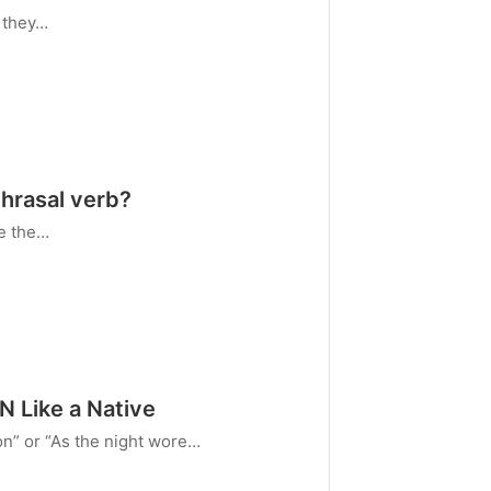
e they…
hrasal verb?
e the…
 Like a Native
on” or “As the night wore…