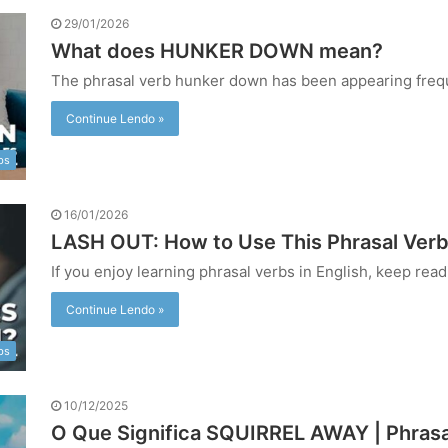
29/01/2026
What does HUNKER DOWN mean?
The phrasal verb hunker down has been appearing freque
Continue Lendo »
bs
16/01/2026
LASH OUT: How to Use This Phrasal Verb 
If you enjoy learning phrasal verbs in English, keep read
Continue Lendo »
bs
10/12/2025
O Que Significa SQUIRREL AWAY | Phrasa