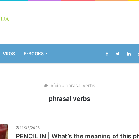
LIVROS
E-BOOKS
Início
»
phrasal verbs
phrasal verbs
11/05/2026
PENCIL IN | What’s the meaning of this p