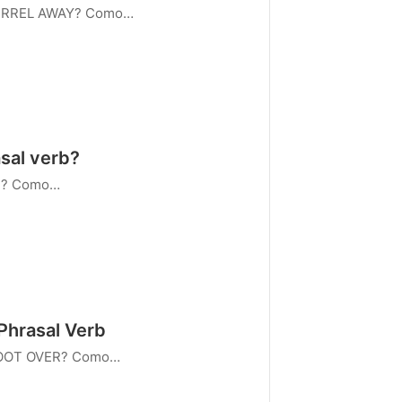
QUIRREL AWAY? Como…
sal verb?
UT? Como…
Phrasal Verb
SCOOT OVER? Como…