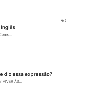
2
 Inglês
? Como…
e diz essa expressão?
ar VIVER ÀS…