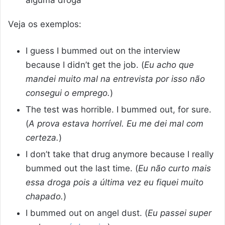
alguma droga
Veja os exemplos:
I guess I bummed out on the interview
because I didn’t get the job. (
Eu acho que
mandei muito mal na entrevista por isso não
consegui o emprego.
)
The test was horrible. I bummed out, for sure.
(
A prova estava horrível. Eu me dei mal com
certeza.
)
I don’t take that drug anymore because I really
bummed out the last time. (
Eu não curto mais
essa droga pois a última vez eu fiquei muito
chapado.
)
I bummed out on angel dust. (
Eu passei super