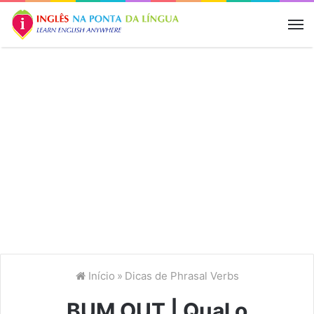
M
Início
»
Dicas de Phrasal Verbs
BUM OUT | Qual o