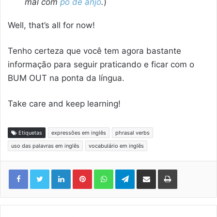
mal com
pó de anjo
.
)
Well, that’s all for now!
Tenho certeza que você tem agora bastante
informação para seguir praticando e ficar com o
BUM OUT na ponta da língua.
Take care and keep learning!
Etiquetas
expressões em inglês
phrasal verbs
uso das palavras em inglês
vocabulário em inglês
Linkedin
Pinterest
WhatsApp
Telegram
Compartilhar via e-mail
Imprimir