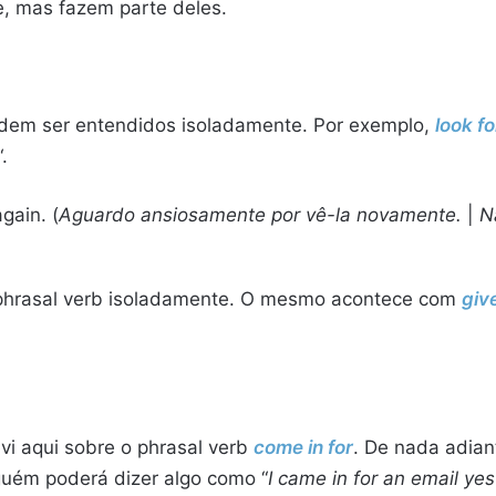
e, mas fazem parte deles.
odem ser entendidos isoladamente. Por exemplo,
look f
“.
gain. (
Aguardo ansiosamente por vê-la novamente.
|
N
 phrasal verb isoladamente. O mesmo acontece com
giv
vi aqui sobre o phrasal verb
come in for
. De nada adian
guém poderá dizer algo como “
I came in for an email ye