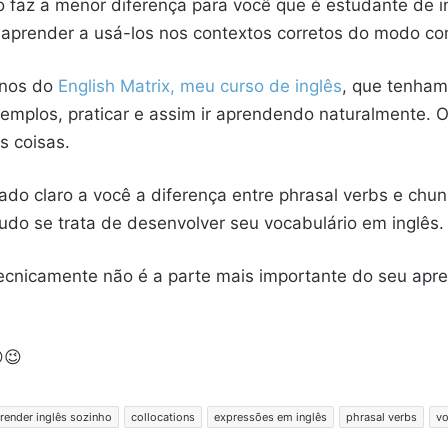
ão faz a menor diferença para você que é estudante de i
 aprender a usá-los nos contextos corretos do modo c
unos do
English Matrix, meu curso de inglês
, que tenha
exemplos, praticar e assim ir aprendendo naturalmente.
s coisas.
ixado claro a você a diferença entre phrasal verbs e chu
udo se trata de desenvolver seu vocabulário em inglês.
 tecnicamente não é a parte mais importante do seu ap
😉
render inglês sozinho
collocations
expressões em inglês
phrasal verbs
vo