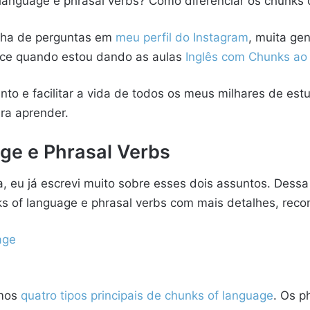
 language e phrasal verbs? Como diferenciar os chunks 
nha de perguntas em
meu perfil do Instagram
, muita ge
ce quando estou dando as aulas
Inglês com Chunks ao
nto e facilitar a vida de todos os meus milhares de estu
ara aprender.
ge e Phrasal Verbs
, eu já escrevi muito sobre esses dois assuntos. Dessa 
s of language e phrasal verbs com mais detalhes, reco
age
emos
quatro tipos principais de chunks of language
. Os p