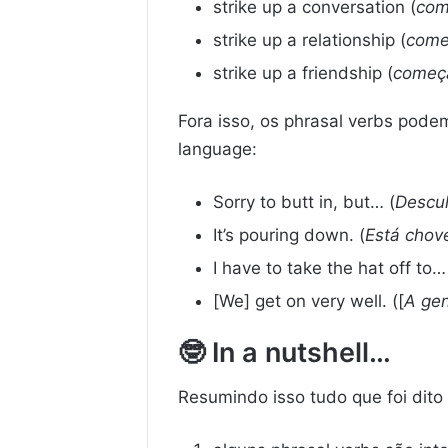
strike up a conversation (
com
strike up a relationship (
come
strike up a friendship (
começ
Fora isso, os phrasal verbs pode
language:
Sorry to butt in, but… (
Descul
It’s pouring down. (
Está chove
I have to take the hat off to…
[We] get on very well. ([
A
ge
🤓
In a nutshell…
Resumindo isso tudo que foi dito