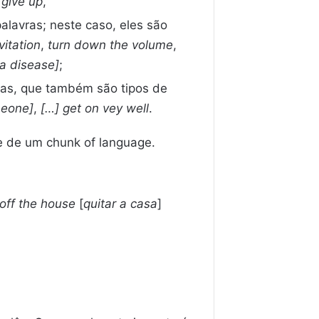
,
give up
,
lavras; neste caso, eles são
vitation
,
turn down the volume
,
a disease]
;
ixas, que também são tipos de
meone]
,
[…] get on vey well
.
e de um chunk of language.
off the house
[
quitar a casa
]