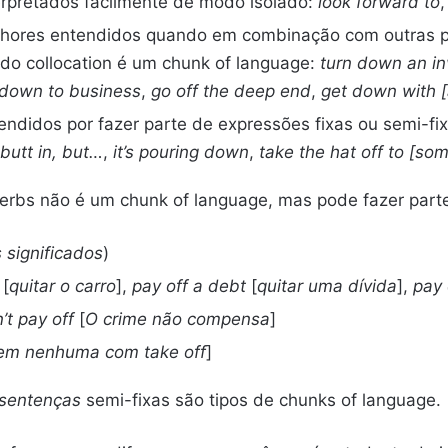
erpretados facilmente de modo isolado:
look forward to
lhores entendidos quando em combinação com outras pa
odo collocation é um chunk of language:
turn down an in
 down to business
,
go off the deep end
,
get down with [
endidos por fazer parte de expressões fixas ou semi-f
 butt in, but…
,
it’s pouring down
,
take the hat off to [so
erbs não é um chunk of language, mas pode fazer part
s significados
)
[
quitar o carro
],
pay off a debt
[
quitar uma dívida
],
pay 
’t pay off
[
O crime não compensa
]
em nenhuma com take off
]
sentenças
semi-fixas são tipos de chunks of language.