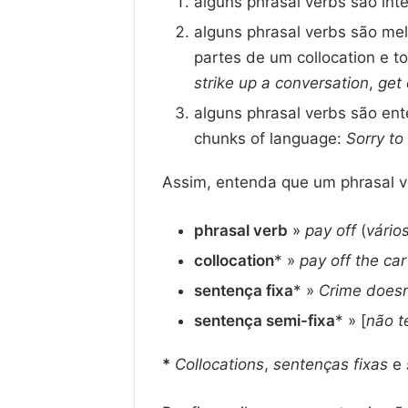
alguns phrasal verbs são int
alguns phrasal verbs são me
partes de um collocation e t
strike up a conversation
,
get
alguns phrasal verbs são ent
chunks of language:
Sorry to
Assim, entenda que um phrasal v
phrasal verb
»
pay off
(
vário
collocation
* »
pay off the car
sentença fixa
* »
Crime doesn
sentença semi-fixa
* » [
não t
*
Collocations
,
sentenças fixas
e