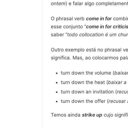
ontem
) e falar algo completamen
O phrasal verb
come in for
combin
esse conjunto “
come in for critic
saber “
todo collocation é um chu
Outro exemplo está no phrasal v
significa. Mas, ao colocarmos pa
turn down the volume (
baixa
turn down the heat (
baixar a
turn down an invitation (
recu
turn down the offer (
recusar 
Temos ainda
strike up
cujo signi