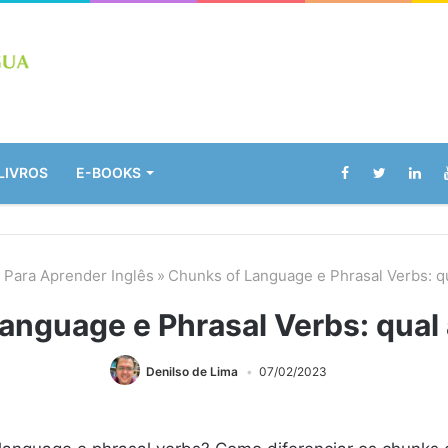
LIVROS
E-BOOKS
 Para Aprender Inglês
»
Chunks of Language e Phrasal Verbs: qu
anguage e Phrasal Verbs: qual 
Denilso de Lima
07/02/2023