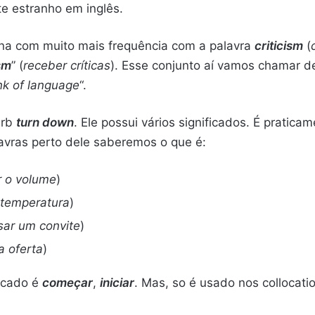
te estranho em inglês.
a com muito mais frequência com a palavra
criticism
(
ism
” (
receber críticas
). Esse conjunto aí vamos chamar 
nk of language
“.
erb
turn down
. Ele possui vários significados. É pratica
lavras perto dele saberemos o que é:
r o volume
)
 temperatura
)
sar um convite
)
a oferta
)
ficado é
começar
,
iniciar
. Mas, so é usado nos collocati