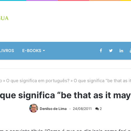
LIVROS
E-BOOKS
o
»
O que significa em português?
»
O que significa “be that as 
que significa “be that as it ma
Denilso de Lima
24/08/2011
2