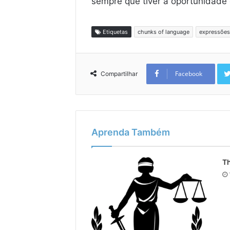
sempre que tiver a oportunidade d
Etiquetas
chunks of language
expressões
Facebook
Compartilhar
Aprenda Também
Th