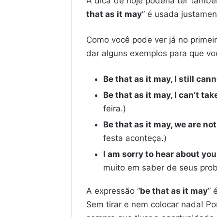
A dica de hoje poderia ter também
that as it may
” é usada justamen
Como você pode ver já no primeir
dar alguns exemplos para que vo
Be that as it may, I still can
Be that as it may, I can’t t
feira.)
Be that as it may, we are not
festa aconteça.)
l am sorry to hear about your
muito em saber de seus probl
A expressão “
be that as it may
” 
Sem tirar e nem colocar nada! Po