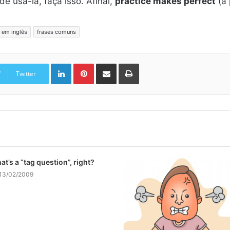
e usá-la, faça isso. Afinal,
practice makes perfect
(a 
 em inglês
frases comuns
Linkedin
Pinterest
Compartilhar via e-mail
Imprimir
Twitter
at’s a “tag question”, right?
13/02/2009