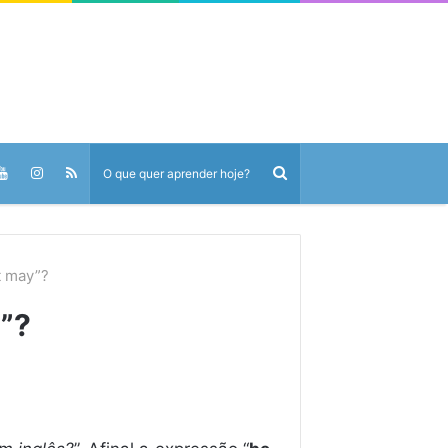
it may”?
y”?