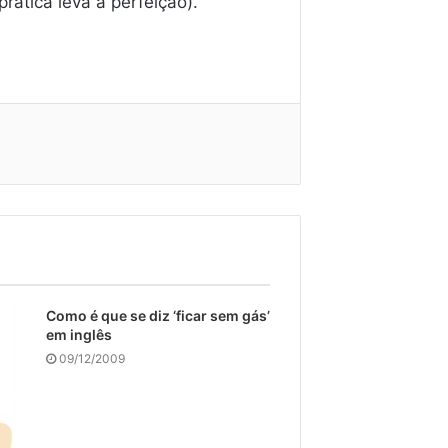
prática leva à perfeição).
Como é que se diz ‘ficar sem gás’
em inglês
09/12/2009