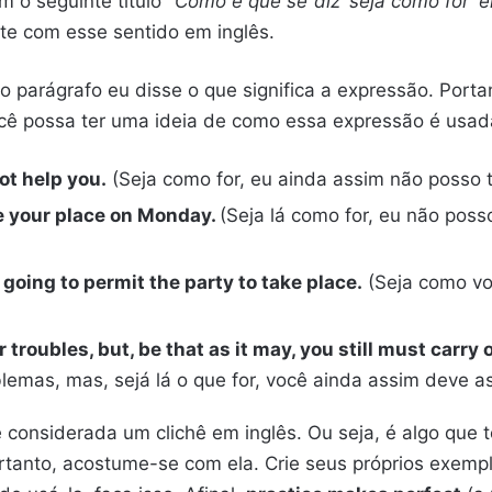
 o seguinte título “
Como é que se diz ‘seja como for’ e
te com esse sentido em inglês.
o parágrafo eu disse o que significa a expressão. Porta
cê possa ter uma ideia de como essa expressão é usad
not help you.
(Seja como for, eu ainda assim não posso t
ake your place on Monday.
(Seja lá como for, eu não poss
 going to permit the party to take place.
(Seja como vo
 troubles, but, be that as it may, you still must carry 
emas, mas, sejá lá o que for, você ainda assim deve a
é considerada um clichê em inglês. Ou seja, é algo que 
rtanto, acostume-se com ela. Crie seus próprios exemp