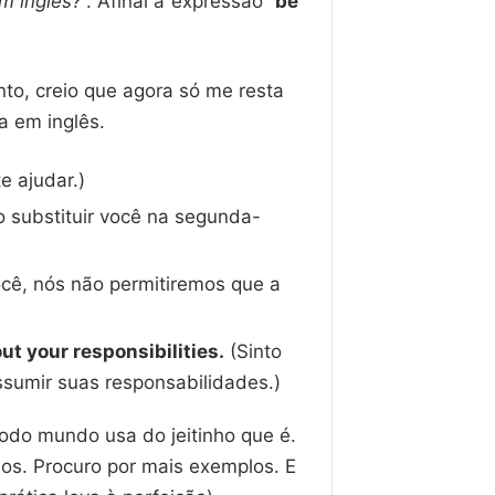
m inglês?
”. Afinal a expressão “
be
nto, creio que agora só me resta
a em inglês.
e ajudar.)
o substituir você na segunda-
cê, nós não permitiremos que a
out your responsibilities.
(Sinto
ssumir suas responsabilidades.)
todo mundo usa do jeitinho que é.
los. Procuro por mais exemplos. E