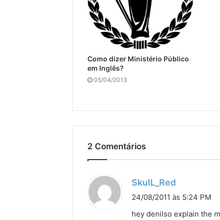
Como dizer Ministério Público
em Inglês?
05/04/2013
2 Comentários
d
SkulL_Red
i
24/08/2011 às 5:24 PM
s
hey denilso explain the