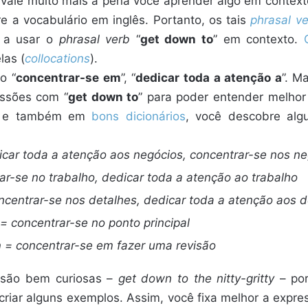
vale muito mais a pena você aprender algo em contexto
e a vocabulário em inglês. Portanto, os tais
phrasal v
r a usar o
phrasal verb
“
get down to
” em contexto.
as (
collocations
).
o “
concentrar-se em
”, “
dedicar toda a atenção a
”. M
essões com “
get down to
” para poder entender melhor
et e também em
bons dicionários
, você descobre al
car toda a atenção aos negócios, concentrar-se nos ne
ar-se no trabalho, dedicar toda a atenção ao trabalho
centrar-se nos detalhes, dedicar toda a atenção aos d
= concentrar-se no ponto principal
n
= concentrar-se em fazer uma revisão
 são bem curiosas –
get down to the nitty-gritty
– po
criar alguns exemplos. Assim, você fixa melhor a expres