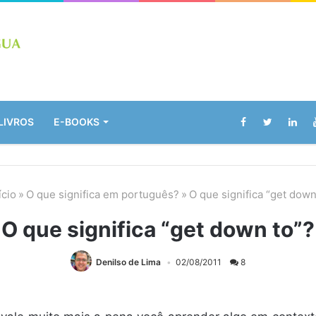
LIVROS
E-BOOKS
ício
»
O que significa em português?
»
O que significa “get down
O que significa “get down to”?
Denilso de Lima
02/08/2011
8