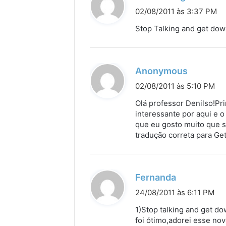
i
02/08/2011 às 3:37 PM
s
Stop Talking and get down
s
e
:
d
Anonymous
i
02/08/2011 às 5:10 PM
s
Olá professor Denilso!Pr
s
interessante por aqui e
que eu gosto muito que s
e
tradução correta para Ge
:
d
Fernanda
i
24/08/2011 às 6:11 PM
s
1)Stop talking and get do
s
foi ótimo,adorei esse n