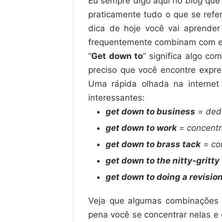
Eu sempre digo aqui no
blog
que 
praticamente tudo o que se refer
dica de hoje você vai aprende
frequentemente combinam com el
“
Get down to
” significa algo com
preciso que você encontre expr
Uma rápida olhada na intern
interessantes:
get down to business
= dedi
get down to work
= concentr
get down to brass tack
= con
get down to the nitty-gritty
get down to doing a revisio
Veja que algumas combinações
pena você se concentrar nelas e 