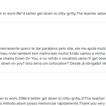
 to work.We"d better get down to nitty-gritty.The teacher aske
imeiramente quero te dar parabéns pelo site, ele me ajuda mui
 o meu nivel tambem tem melhorado muito! Então vamos a minh
e chama Down On You; e no refrão o vocalista canta I'll get dow
t down on you? Isso seria um collocation? Desde já obrigado! V
wn to work.2)We'd better get down to nitty-gritty.3)The teacher
ovo método assim posso memorizar rápidamente.Thank you very