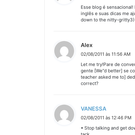
s
Esse blog é sensacional!
s
inglês e suas dicas me aj
down to the nitty-gritty3
e
:
d
Alex
i
02/08/2011 às 11:56 AM
s
Let me try!Pare de conver
s
gente [We”d better] se co
teacher asked me to] ded
e
correct?
:
d
VANESSA
i
02/08/2011 às 12:46 PM
s
• Stop talking and get do
s
tack.