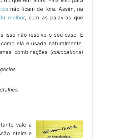
 do que em listas. Fala isso para
erbs
não ficam de fora. Assim, na
Ou melhor
, com as palavras que
as isso não resolve o seu caso. É
 como ela é usada naturalmente.
gumas combinações (
collocations
)
gócios
etalhes
rtanto vale a
são inteira e