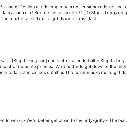
 Parabéns Denilso a todo empenho a nos ensinar cada vez mais 
udam a cada dia ! Seria assim o correto ?? ;)1) Stop talking and
) The teacher asked me to get down to brass tack
sar e [Stop talking and] concentre-se no trabalho.Stop talking
ncentrar no ponto principal.We'd better to get down to the nitty
icar toda a atenção aos detalhes.The teacher aske me to get d
wn to work. • We”d better get down to the nitty-gritty.• The te