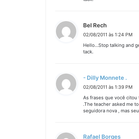
e
:
d
Bel Rech
i
02/08/2011 às 1:24 PM
s
Hello…Stop talking and g
s
tack.
e
:
d
- Dilly Monnete .
i
02/08/2011 às 1:39 PM
s
As frases que você citou 
s
.The teacher asked me to 
seguidora nova , mas seu 
e
:
d
Rafael Borges