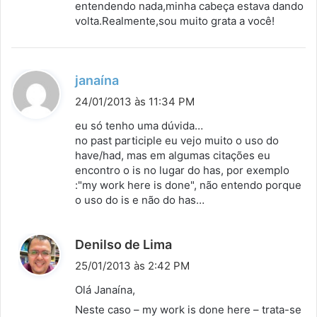
entendendo nada,minha cabeça estava dando
:
volta.Realmente,sou muito grata a você!
d
janaína
i
24/01/2013 às 11:34 PM
s
eu só tenho uma dúvida…
s
no past participle eu vejo muito o uso do
have/had, mas em algumas citações eu
e
encontro o is no lugar do has, por exemplo
:
:"my work here is done", não entendo porque
o uso do is e não do has…
d
Denilso de Lima
i
25/01/2013 às 2:42 PM
s
Olá Janaína,
s
Neste caso – my work is done here – trata-se