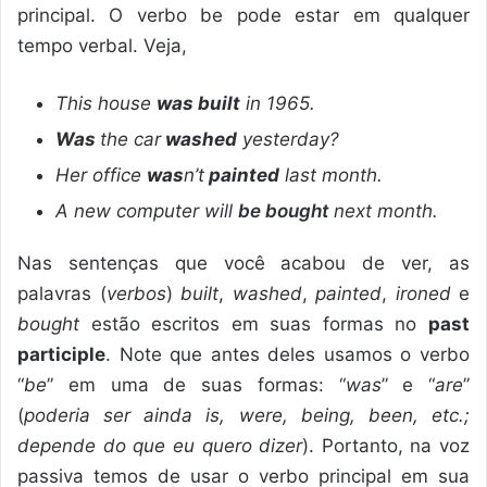
principal. O verbo be pode estar em qualquer
tempo verbal. Veja,
This house
was built
in 1965.
Was
the car
washed
yesterday?
Her office
was
n’t
painted
last month.
A new computer will
be bought
next month.
Nas sentenças que você acabou de ver, as
palavras (
verbos
)
built
,
washed
,
painted
,
ironed
e
bought
estão escritos em suas formas no
past
participle
. Note que antes deles usamos o verbo
“
be
” em uma de suas formas: “
was
” e “
are
”
(
poderia ser ainda
is, were, being, been, etc.;
depende do que eu quero dizer
). Portanto, na voz
passiva temos de usar o verbo principal em sua