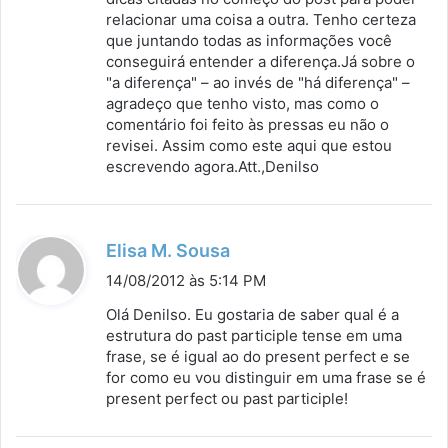
relacionar uma coisa a outra. Tenho certeza
e
que juntando todas as informações você
:
conseguirá entender a diferença.Já sobre o
"a diferença" – ao invés de "há diferença" –
agradeço que tenho visto, mas como o
comentário foi feito às pressas eu não o
revisei. Assim como este aqui que estou
escrevendo agora.Att.,Denilso
d
Elisa M. Sousa
i
14/08/2012 às 5:14 PM
s
Olá Denilso. Eu gostaria de saber qual é a
s
estrutura do past participle tense em uma
frase, se é igual ao do present perfect e se
e
for como eu vou distinguir em uma frase se é
:
present perfect ou past participle!