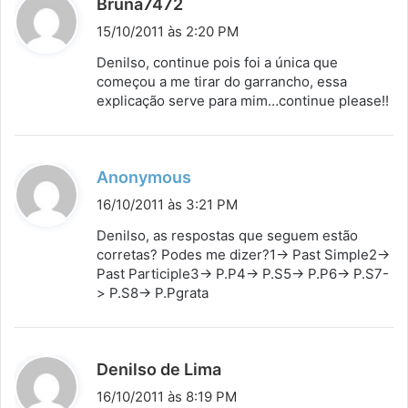
d
Bruna7472
i
15/10/2011 às 2:20 PM
s
Denilso, continue pois foi a única que
s
começou a me tirar do garrancho, essa
explicação serve para mim…continue please!!
e
:
d
Anonymous
i
16/10/2011 às 3:21 PM
s
Denilso, as respostas que seguem estão
s
corretas? Podes me dizer?1-> Past Simple2->
Past Participle3-> P.P4-> P.S5-> P.P6-> P.S7-
e
> P.S8-> P.Pgrata
:
d
Denilso de Lima
i
16/10/2011 às 8:19 PM