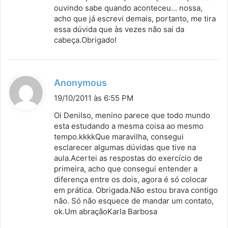
ouvindo sabe quando aconteceu… nossa,
acho que já escrevi demais, portanto, me tira
essa dúvida que às vezes não sai da
cabeça.Obrigado!
d
Anonymous
i
19/10/2011 às 6:55 PM
s
Oi Denilso, menino parece que todo mundo
s
esta estudando a mesma coisa ao mesmo
tempo.kkkkQue maravilha, consegui
e
esclarecer algumas dúvidas que tive na
:
aula.Acertei as respostas do exercício de
primeira, acho que consegui entender a
diferença entre os dois, agora é só colocar
em prática. Obrigada.Não estou brava contigo
não. Só não esquece de mandar um contato,
ok.Um abraçãoKarla Barbosa