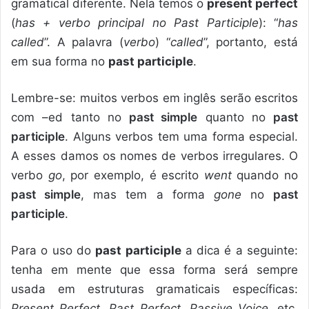
gramatical diferente. Nela temos o
present perfect
(
has + verbo principal no Past Participle
): “
has
called
”. A palavra (
verbo
) “
called
”, portanto, está
em sua forma no
past participle
.
Lembre-se: muitos verbos em inglês serão escritos
com –ed tanto no
past simple
quanto no
past
participle
. Alguns verbos tem uma forma especial.
A esses damos os nomes de verbos irregulares. O
verbo
go
, por exemplo, é escrito
went
quando no
past simple
, mas tem a forma
gone
no
past
participle
.
Para o uso do
past participle
a dica é a seguinte:
tenha em mente que essa forma será sempre
usada em estruturas gramaticais específicas:
Present Perfect
,
Past Perfect
,
Passive Voice
, etc.