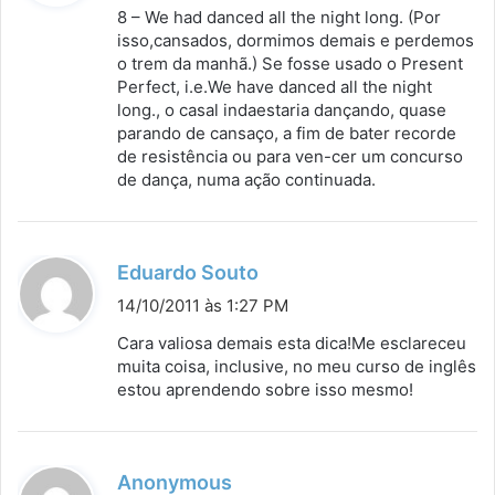
s
8 – We had danced all the night long. (Por
s
isso,cansados, dormimos demais e perdemos
o trem da manhã.) Se fosse usado o Present
e
Perfect, i.e.We have danced all the night
:
long., o casal indaestaria dançando, quase
parando de cansaço, a fim de bater recorde
de resistência ou para ven-cer um concurso
de dança, numa ação continuada.
d
Eduardo Souto
i
14/10/2011 às 1:27 PM
s
Cara valiosa demais esta dica!Me esclareceu
s
muita coisa, inclusive, no meu curso de inglês
estou aprendendo sobre isso mesmo!
e
:
d
Anonymous