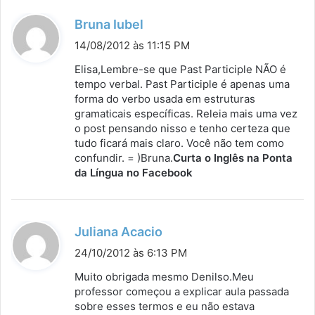
d
Bruna Iubel
i
14/08/2012 às 11:15 PM
s
Elisa,Lembre-se que Past Participle NÃO é
s
tempo verbal. Past Participle é apenas uma
forma do verbo usada em estruturas
e
gramaticais específicas. Releia mais uma vez
:
o post pensando nisso e tenho certeza que
tudo ficará mais claro. Você não tem como
confundir. = )Bruna.
Curta o Inglês na Ponta
da Língua no Facebook
d
Juliana Acacio
i
24/10/2012 às 6:13 PM
s
Muito obrigada mesmo Denilso.Meu
s
professor começou a explicar aula passada
sobre esses termos e eu não estava
e