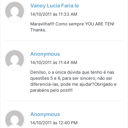
d
Vaney Lucia Faria le
i
14/10/2011 às 11:33 AM
s
Maravilha!!!! Como sempre YOU ARE TEN!
s
Thanks.
e
:
d
Anonymous
i
14/10/2011 às 11:44 AM
s
Denilso, o a única dúvida que tenho é nas
s
questões 5 e 6, para ser sincero, não sei
diferenciá-las, pode me ajudar?Obrigado e
e
parabéns pelo post!!!
:
d
Anonymous
i
14/10/2011 às 12:40 PM