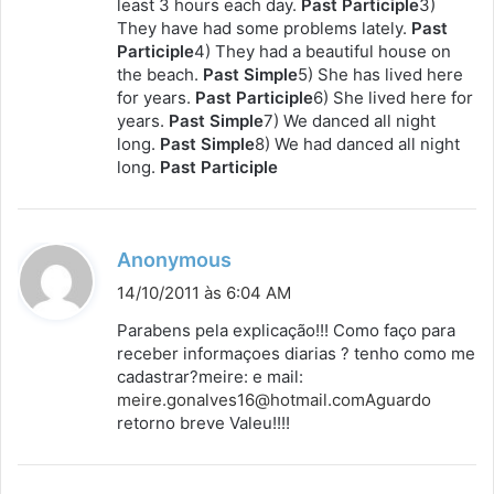
least 3 hours each day.
e
Past Participle
3)
They have had some problems lately.
Past
:
Participle
4) They had a beautiful house on
the beach.
Past Simple
5) She has lived here
for years.
Past Participle
6) She lived here for
years.
Past Simple
7) We danced all night
long.
Past Simple
8) We had danced all night
long.
Past Participle
d
Anonymous
i
14/10/2011 às 6:04 AM
s
Parabens pela explicação!!! Como faço para
s
receber informaçoes diarias ? tenho como me
cadastrar?meire: e mail:
e
meire.gonalves16@hotmail.comAguardo
:
retorno breve Valeu!!!!