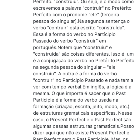
Perfeito: "construiu". Ou seja, é o modo como
escrevemos a palavra "contruir" no Pretérito
Perfeito com o pronome "ele" (terceira
pessoa do singular).Na segunda sentença o
verbo "contruir" está escrito "construída".
Essa é a forma do verbo no Partícipio
Passado do verbo "construir" em
português.Notem que "construiu" e
"construída" são coisas diferentes. Isso é, um
é a conjugação do verbo no Pretérito Perfeito
na segunda pessoa do singular – "ele
construiu". A outra é a forma do verbo
"contruir" no Partícipio Passado e nada tem a
ver com tempo verbal.Em inglês, a lógica é a
mesma. O que importa é saber que o Past
Participle é a forma do verbo usada na
formação (criação, escrita, jeito, modo, etc.)
de estruturas gramaticais específicas. Nesse
caso, o Present Perfect e o Past Perfect são
algumas dessas estruturas gramaticais.Posso
dizer aqui que não existe Present Perfect e
Past Perfect sem o Past Participle. Mas, os