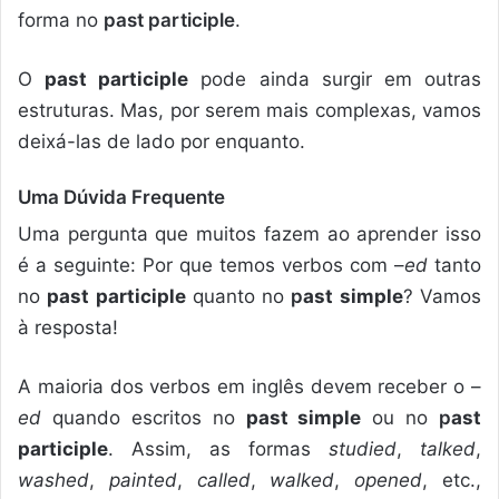
forma no
past participle
.
O
past participle
pode ainda surgir em outras
estruturas. Mas, por serem mais complexas, vamos
deixá-las de lado por enquanto.
Uma Dúvida Frequente
Uma pergunta que muitos fazem ao aprender isso
é a seguinte: Por que temos verbos com –
ed
tanto
no
past participle
quanto no
p
ast simple
? Vamos
à resposta!
A maioria dos verbos em inglês devem receber o –
ed
quando escritos no
past simple
ou no
p
ast
participle
. Assim, as formas
studied
,
talked
,
washed
,
painted
,
called
,
walked
,
opened
, etc.,