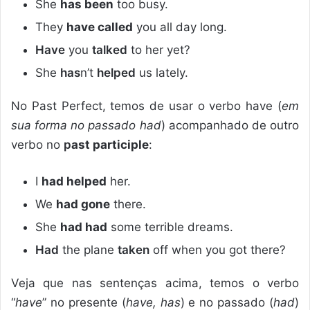
She
has been
too busy.
They
have called
you all day long.
Have
you
talked
to her yet?
She
has
n’t
helped
us lately.
No Past Perfect, temos de usar o verbo have (
em
sua forma no passado had
) acompanhado de outro
verbo no
p
ast participle
:
I
had helped
her.
We
had gone
there.
She
had had
some terrible dreams.
Had
the plane
taken
off when you got there?
Veja que nas sentenças acima, temos o verbo
“
have
” no presente (
have, has
) e no passado (
had
)