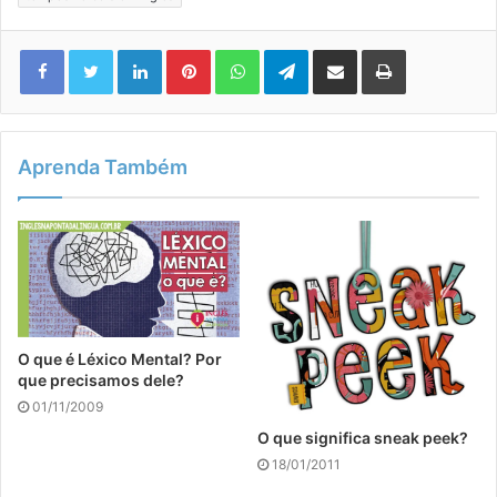
Linkedin
Pinterest
WhatsApp
Telegram
Compartilhar via e-mail
Imprimir
Aprenda Também
O que é Léxico Mental? Por
que precisamos dele?
01/11/2009
O que significa sneak peek?
18/01/2011