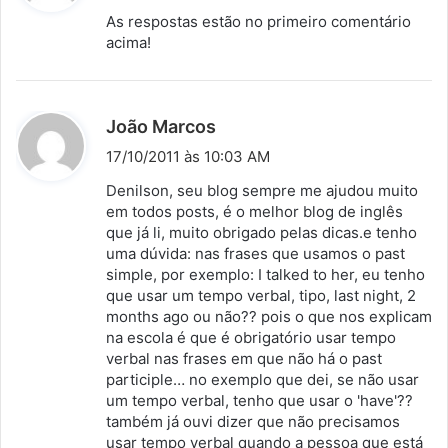
s
As respostas estão no primeiro comentário
s
acima!
e
:
d
João Marcos
i
17/10/2011 às 10:03 AM
s
Denilson, seu blog sempre me ajudou muito
s
em todos posts, é o melhor blog de inglês
que já li, muito obrigado pelas dicas.e tenho
e
uma dúvida: nas frases que usamos o past
:
simple, por exemplo: I talked to her, eu tenho
que usar um tempo verbal, tipo, last night, 2
months ago ou não?? pois o que nos explicam
na escola é que é obrigatório usar tempo
verbal nas frases em que não há o past
participle… no exemplo que dei, se não usar
um tempo verbal, tenho que usar o 'have'??
também já ouvi dizer que não precisamos
usar tempo verbal quando a pessoa que está