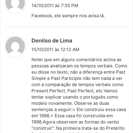
i
14/10/2011 às 7:35 PM
s
Facebook, ele sempre nos avisa lá.
s
e
:
d
Denilso de Lima
i
15/10/2011 às 12:12 AM
s
Notei que em alguns comentários acima as
s
pessoas analisaram os tempos verbais. Como
eu disse no texto, não a diferença entre Past
e
Simple e Past Participle não tem nada a ver
:
com a comparação de tempos verbais como
Present Perfect, Past Perfect, etc.Vamos
tentar explicar usando o português como
modelo novamente. Observe as duas
sentenças a seguir:> Ele construiu essa casa
em 1998.> Essa casa foi construída em
1998.Agora observem as formas do verbo
"construir". Na primeira trata-se do Pretérito