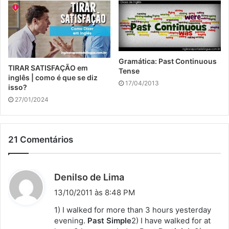
Gramática: Past Continuous
TIRAR SATISFAÇÃO em
Tense
inglês | como é que se diz
17/04/2013
isso?
27/01/2024
21 Comentários
d
Denilso de Lima
i
13/10/2011 às 8:48 PM
s
1) I walked for more than 3 hours yesterday
s
evening.
Past Simple
2) I have walked for at