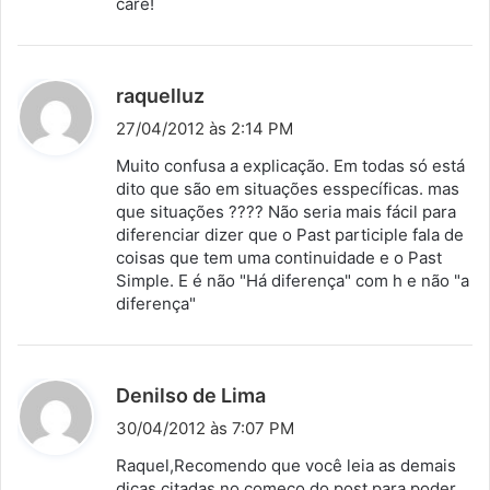
care!
d
raquelluz
i
27/04/2012 às 2:14 PM
s
Muito confusa a explicação. Em todas só está
s
dito que são em situações esspecíficas. mas
que situações ???? Não seria mais fácil para
e
diferenciar dizer que o Past participle fala de
:
coisas que tem uma continuidade e o Past
Simple. E é não "Há diferença" com h e não "a
diferença"
d
Denilso de Lima
i
30/04/2012 às 7:07 PM
s
Raquel,Recomendo que você leia as demais
s
dicas citadas no começo do post para poder