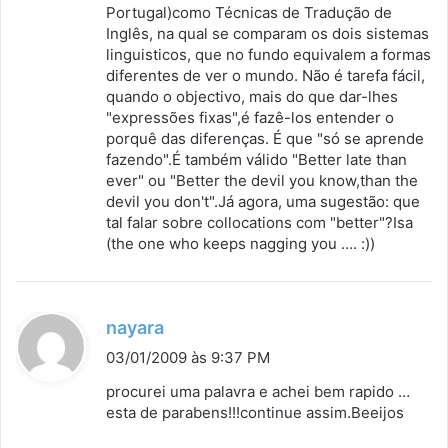
Portugal)como Técnicas de Tradução de
Inglês, na qual se comparam os dois sistemas
linguisticos, que no fundo equivalem a formas
diferentes de ver o mundo. Não é tarefa fácil,
quando o objectivo, mais do que dar-lhes
"expressões fixas",é fazê-los entender o
porquê das diferenças. É que "só se aprende
fazendo".É também válido "Better late than
ever" ou "Better the devil you know,than the
devil you don't".Já agora, uma sugestão: que
tal falar sobre collocations com "better"?Isa
(the one who keeps nagging you …. :))
d
nayara
i
03/01/2009 às 9:37 PM
s
procurei uma palavra e achei bem rapido …
s
esta de parabens!!!continue assim.Beeijos
e