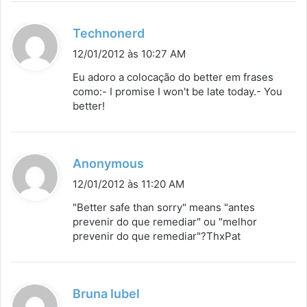
:
d
Technonerd
i
12/01/2012 às 10:27 AM
s
Eu adoro a colocação do better em frases
s
como:- I promise I won't be late today.- You
better!
e
:
d
Anonymous
i
12/01/2012 às 11:20 AM
s
"Better safe than sorry" means "antes
s
prevenir do que remediar" ou "melhor
prevenir do que remediar"?ThxPat
e
:
d
Bruna Iubel