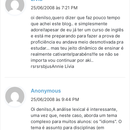
i
25/06/2008 às 7:21 PM
s
oi denilso,quero dizer que faz pouco tempo
s
que achei este blog.. e simplesmente
adorei!apesar de eu já ter um curso de inglês
e
e está me preparando para fazer a prova de
:
proficiência eu andava meio desmotivada pra
estudar… mas teu jeito dinâmico de ensinar é
realmente cativante!parabéns!!!e se não se
importa vou continuar por aki..
rsrsrsbjusAnnie Lívia
d
Anonymous
i
25/06/2008 às 9:44 PM
s
Oi denilso,A análise lexical é interessante,
s
uma vez que, neste caso, aborda um tema
complexo para muitos alunos: os "idioms". O
e
tema é assunto para disciplinas (em
: