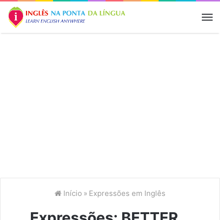
M
Início
»
Expressões em Inglês
Expressões: BETTER…