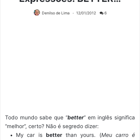
Denilso de Lima
12/01/2012
6
Todo mundo sabe que “
better
” em inglês significa
“melhor”, certo? Não é segredo dizer:
My car is
better
than yours. (
Meu carro é