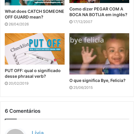
Como dizer PEGAR COM A
What does CATCH SOMEONE
BOCA NA BOTIJA em inglês?
OFF GUARD mean?
17/12/2007
26/04/2026
PUT OFF: qual o significado
desse phrasal verb?
O que significa Bye, Felicia?
20/02/2019
25/06/2015
6 Comentários
d
Lívia