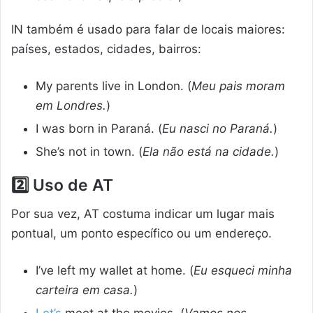
IN também é usado para falar de locais maiores:
países, estados, cidades, bairros:
My parents live in London. (
Meu pais moram
em Londres.
)
I was born in Paraná. (
Eu nasci no Paraná.
)
She’s not in town. (
Ela não está na cidade.
)
2️⃣ Uso de AT
Por sua vez, AT costuma indicar um lugar mais
pontual, um ponto específico ou um endereço.
I’ve left my wallet at home. (
Eu esqueci minha
carteira em casa.
)
Let’s
meet at the movies. (
Vamos nos