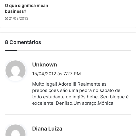
O que significa mean
business?
21/08/2013
8 Comentários
d
Unknown
i
15/04/2012 às 7:27 PM
s
Muito legal! Adorei!!! Realmente as
s
preposições são uma pedra no sapato de
todo estudante de inglês hehe. Seu blogue é
e
excelente, Denilso.Um abraço,Mônica
:
d
Diana Luiza