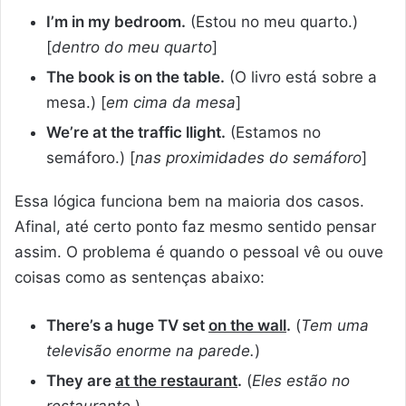
I’m in my bedroom.
(Estou no meu quarto.)
[
dentro do meu quarto
]
The book is on the table.
(O livro está sobre a
mesa.) [
em cima da mesa
]
We’re at the traffic llight.
(Estamos no
semáforo.) [
nas proximidades do semáforo
]
Essa lógica funciona bem na maioria dos casos.
Afinal, até certo ponto faz mesmo sentido pensar
assim. O problema é quando o pessoal vê ou ouve
coisas como as sentenças abaixo:
There’s a huge TV set
on the wall
.
(
Tem uma
televisão enorme na parede.
)
They are
at the restaurant
.
(
Eles estão no
restaurante.
)