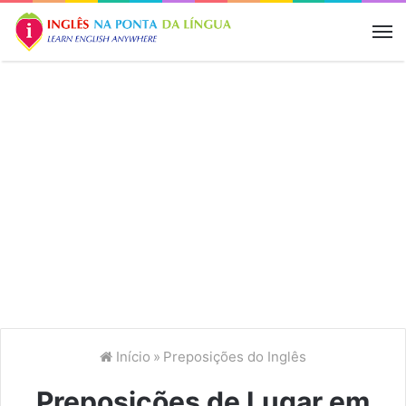
M
Início
»
Preposições do Inglês
Preposições de Lugar em