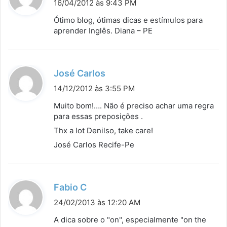
i
16/04/2012 às 9:43 PM
s
Ótimo blog, ótimas dicas e estímulos para
s
aprender Inglês. Diana – PE
e
:
d
José Carlos
i
14/12/2012 às 3:55 PM
s
Muito bom!…. Não é preciso achar uma regra
s
para essas preposições .
e
Thx a lot Denilso, take care!
:
José Carlos Recife-Pe
d
Fabio C
i
24/02/2013 às 12:20 AM
s
A dica sobre o "on", especialmente "on the