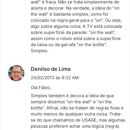
s
wall" é fraca. Não se trata simplesmente de
aceita e decorar. Na verdade, a ideia do "on
e
the wall" é bastante simples, como foi
:
colocado na regra geral para o "on". Ou seja,
algo sobre alguma coisa. A TV está colocada
sobre superfície da parede: "on the wall",
assim como o rotulo está sobre a superfície
da caixa ou da garrafa "on the bottle".
Simples.
d
Denilso de Lima
i
24/02/2013 às 9:32 AM
s
Olá Fábio,
s
Simples também é decora a ideia de que
e
sempre dizemos "on the wall" e "on the
:
bottle". Afinal, não se tratam de regras fixas e
muito menos de qualquer outra coisa. Trata-
se do que chamamos de USAGE, mas algumas
pessoas preferem achar uma lógica (regra).