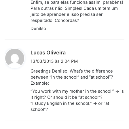
Enfim, se para elas funciona assim, parabéns!
Para outras não! Simples! Cada um tem um
jeito de aprender e isso precisa ser
respeitado. Concordas?
Denilso
d
Lucas Oliveira
i
13/03/2013 às 2:04 PM
s
Greetings Denilso. What’s the difference
s
between “in the school” and “at school”?
Example:
e
:
“You work with my mother in the school.” → is
it right? Or should it be “at school”?
“I study English in the school.” → or “at
school”?