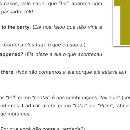
s casos, vale saber que “
tell
” aparece com
o passado:
told
.
 to the party.
(
Ele nos falou que não viria à
.
(
Contei a eles tudo o que eu sabia.
)
 happened?
(
Ela disse a ele o que aconteceu
 there.
(
Nós não contamos a ela porque ele estava lá.
)
s “
tell
” como “
contar
” é nas combinações “
tell a lie
” (
co
podemos traduzir ainda como “
fala
r” ou “
dizer
”; afi
que moramos.
(
Por que você não conta a verdade?
)