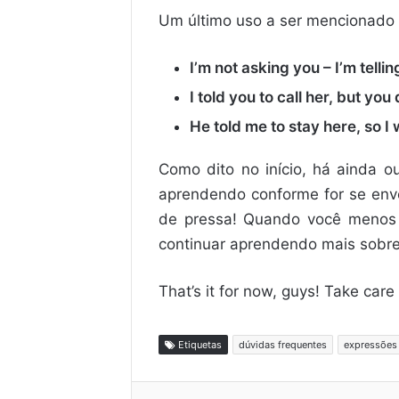
Um último uso a ser mencionado a
I’m not asking you – I’m tellin
I told you to call her, but you 
He told me to stay here, so I
Como dito no início, há ainda o
aprendendo conforme for se envo
de pressa! Quando você menos 
continuar aprendendo mais sobre te
That’s it for now, guys! Take care
Etiquetas
dúvidas frequentes
expressões