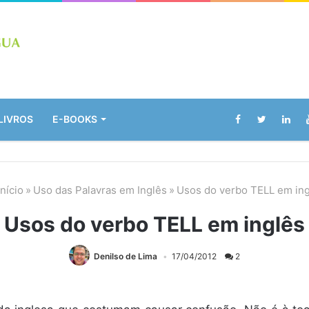
LIVROS
E-BOOKS
nício
»
Uso das Palavras em Inglês
»
Usos do verbo TELL em ing
Usos do verbo TELL em inglês
Denilso de Lima
17/04/2012
2