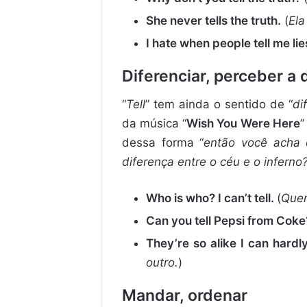
She never tells the truth.
(
Ela
I hate when people tell me lie
Diferenciar, perceber a 
“
Tell
” tem ainda o sentido de “
di
da música “
Wish You Were Here
”
dessa forma “
então você acha 
diferença entre o céu e o inferno
Who is who? I can’t tell.
(
Quem
Can you tell Pepsi from Cok
They’re so alike I can hardly
outro.
)
Mandar, ordenar