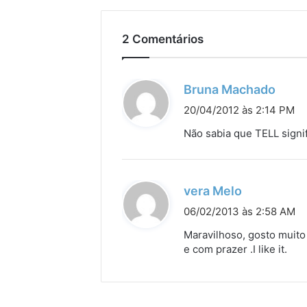
2 Comentários
d
Bruna Machado
i
20/04/2012 às 2:14 PM
s
Não sabia que TELL signifi
s
e
:
d
vera Melo
i
06/02/2013 às 2:58 AM
s
Maravilhoso, gosto muito
s
e com prazer .I like it.
e
: