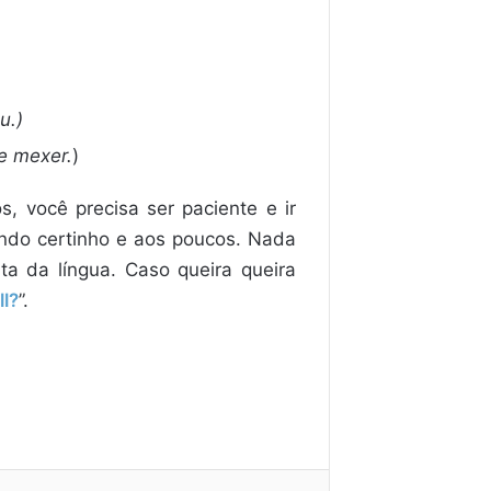
u.)
e mexer.
)
s, você precisa ser paciente e ir
endo certinho e aos poucos. Nada
a da língua. Caso queira queira
ll?
”.