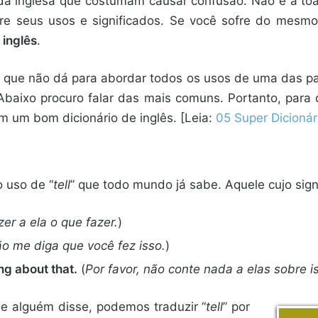
a inglesa que costumam causar confusão. Não é à toa 
 seus usos e significados. Se você sofre do mesmo
 inglês
.
os que não dá para abordar todos os usos de uma das p
 Abaixo procuro falar das mais comuns. Portanto, para
um bom dicionário de inglês. [Leia:
05 Super Dicionár
o uso de “
tell
” que todo mundo já sabe. Aquele cujo signi
zer a ela o que fazer.
)
o me diga que você fez isso.
)
ing about that.
(
Por favor, não conte nada a elas sobre i
e alguém disse, podemos traduzir “
tell
” por