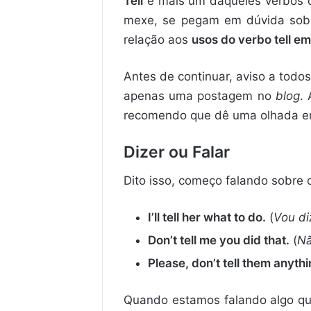
Tell
é mais um daqueles verbos d
mexe, se pegam em dúvida sobre
relação aos
usos do verbo tell em
Antes de continuar, aviso a tod
apenas uma postagem no
blog
.
recomendo que dê uma olhada em 
Dizer ou Falar
Dito isso, começo falando sobre 
I’ll tell her what to do.
(
Vou di
Don
’
t tell me you did that.
(
Nã
Please, don
’
t tell them anyth
Quando estamos falando algo qu