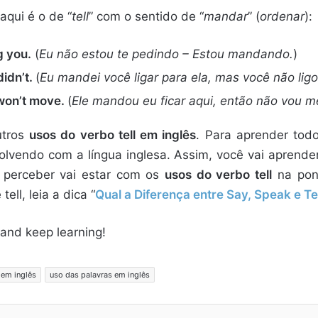
qui é o de “
tell
” com o sentido de “
mandar
” (
ordenar
):
g you.
(
Eu não estou te pedindo – Estou mandando.
)
didn’t.
(
Eu mandei você ligar para ela, mas você não ligo
 won’t move.
(
Ele mandou eu ficar aqui, então não vou m
utros
usos do verbo tell em inglês
. Para aprender todo
lvendo com a língua inglesa. Assim, você vai aprend
perceber vai estar com os
usos do verbo tell
na pont
ll, leia a dica “
Qual a Diferença entre Say, Speak e Te
 and keep learning!
 em inglês
uso das palavras em inglês
Linkedin
Pinterest
Compartilhar via e-mail
Imprimir