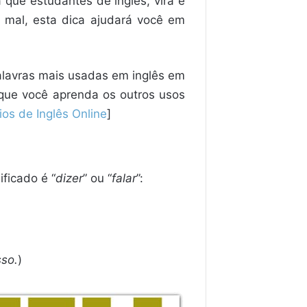
que estudantes de inglês, vira e
 mal, esta dica ajudará você em
alavras mais usadas em inglês em
 que você aprenda os outros usos
ios de Inglês Online
]
ficado é “
dizer
” ou “
falar
”:
sso.
)