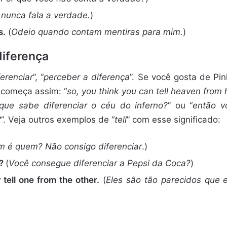
 nunca fala a verdade.
)
s.
(
Odeio quando contam mentiras para mim.
)
diferença
ferenciar
”, “
perceber a diferença
”. Se você gosta de Pin
 começa assim: “
so, you think you can tell heaven from 
que sabe diferenciar o céu do inferno?
” ou “
então v
?
”. Veja outros exemplos de “
tell
” com esse significado:
 é quem? Não consigo diferenciar
.)
e?
(
Você consegue diferenciar a Pepsi da Coca?
)
 tell one from the other.
(
Eles são tão parecidos que 