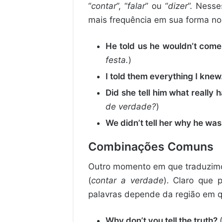
“
contar
”, “
falar
” ou “
dizer
”. Nesse
mais frequência em sua forma n
He told us he wouldn
’
t come
festa.
)
I told them everything I knew
Did she tell him what really
de verdade?
)
We didn
’
t tell her why he was
Combinações Comuns
Outro momento em que traduzimo
(
contar a verdade
). Claro que 
palavras depende da região em 
Why don’t you tell the truth?