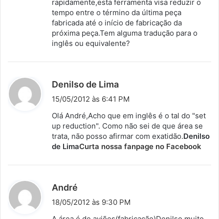
rapidamente,esta ferramenta visa reduzir o
:
tempo entre o término da última peça
fabricada até o início de fabricação da
próxima peça.Tem alguma tradução para o
inglês ou equivalente?
d
Denilso de Lima
i
15/05/2012 às 6:41 PM
s
Olá André,Acho que em inglês é o tal do "set
s
up reduction". Como não sei de que área se
trata, não posso afirmar com exatidão.
e
Denilso
de Lima
Curta nossa fanpage no Facebook
:
d
André
i
18/05/2012 às 9:30 PM
s
A área é de aviões(fabricação)Denilso,muito