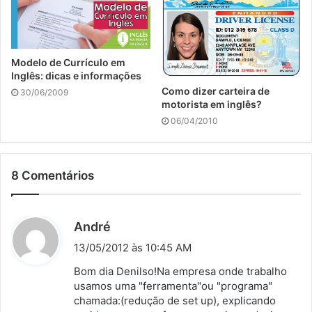
Modelo de Currículo em
Inglês: dicas e informações
Como dizer carteira de
30/06/2009
motorista em inglês?
06/04/2010
8 Comentários
d
André
i
13/05/2012 às 10:45 AM
s
Bom dia Denilso!Na empresa onde trabalho
s
usamos uma "ferramenta"ou "programa"
chamada:(redução de set up), explicando
e