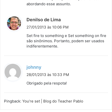
abordando esse assunto.
d
Denilso de Lima
i
27/01/2013 às 10:06 PM
s
Set fire to something e Set something on fire
s
são sinônimos. Portanto, podem ser usados
indiferentemente.
e
:
d
johnny
i
28/01/2013 às 10:33 PM
s
Obrigado pela respota!
s
e
:
Pingback:
You’re set | Blog do Teacher Pablo