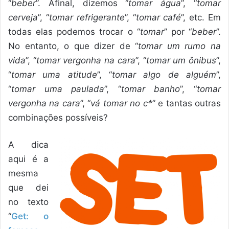
“
beber
”. Afinal, dizemos “
tomar água
”, “
tomar
cerveja
”, “
tomar refrigerante
”, “
tomar café
”, etc. Em
todas elas podemos trocar o “
tomar
” por “
beber
”.
No entanto, o que dizer de “
tomar um rumo na
vida
”, “
tomar vergonha na cara
”, “
tomar um ônibus
”,
“
tomar uma atitude
”, “
tomar algo de alguém
”,
“
tomar uma paulada
”, “
tomar banho
”, “
tomar
vergonha na cara
”, “
vá tomar no c*
” e tantas outras
combinações possíveis?
A dica
aqui é a
mesma
que dei
no texto
“
Get: o