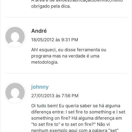
s
obrigado pela dica.
e
:
d
André
i
18/05/2012 às 9:31 PM
s
Ah! esqueci, eu disse ferramenta ou
s
programa mas na verdade é uma
metodologia.
e
:
d
johnny
i
27/01/2013 às 7:56 PM
s
Oi tudo bem! Eu queria saber se há alguma
s
diferença entre: I set fire to something e I set
something on fire? Há alguma diferença em
e
''to set fire to'' e to set on fire?'' Não vi
:
nenhum exemplo aqui com a palavra ''set''