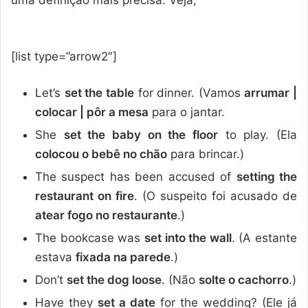
[list type=”arrow2″]
Let’s
set the table
for dinner. (Vamos
arrumar |
colocar | pôr a mesa
para o jantar.
She
set the baby on the floor
to play. (Ela
colocou o bebê no chão
para brincar.)
The suspect has been accused of
setting the
restaurant on fire
. (O suspeito foi acusado de
atear fogo no restaurante
.)
The bookcase was
set into the wall
. (A estante
estava
fixada na parede
.)
Don’t
set the dog loose
. (Não
solte o cachorro
.)
Have they
set a date
for the wedding? (Ele já