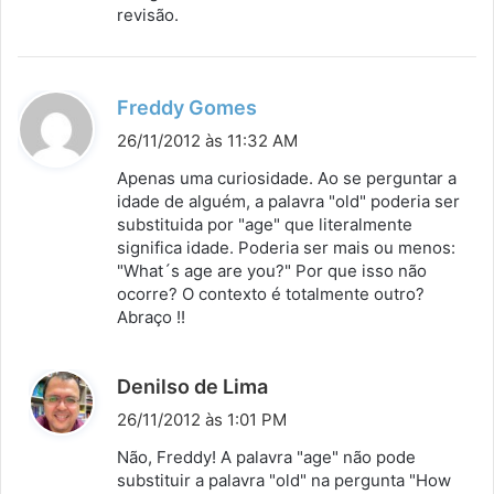
revisão.
d
Freddy Gomes
i
26/11/2012 às 11:32 AM
s
Apenas uma curiosidade. Ao se perguntar a
s
idade de alguém, a palavra "old" poderia ser
substituida por "age" que literalmente
e
significa idade. Poderia ser mais ou menos:
:
"What´s age are you?" Por que isso não
ocorre? O contexto é totalmente outro?
Abraço !!
d
Denilso de Lima
i
26/11/2012 às 1:01 PM
s
Não, Freddy! A palavra "age" não pode
s
substituir a palavra "old" na pergunta "How