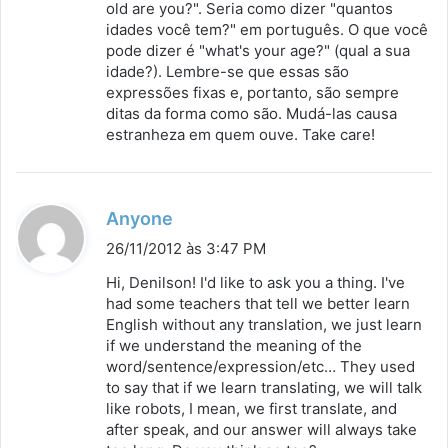
old are you?". Seria como dizer "quantos
e
idades você tem?" em português. O que você
:
pode dizer é "what's your age?" (qual a sua
idade?). Lembre-se que essas são
expressões fixas e, portanto, são sempre
ditas da forma como são. Mudá-las causa
estranheza em quem ouve. Take care!
d
Anyone
i
26/11/2012 às 3:47 PM
s
Hi, Denilson! I'd like to ask you a thing. I've
s
had some teachers that tell we better learn
English without any translation, we just learn
e
if we understand the meaning of the
:
word/sentence/expression/etc… They used
to say that if we learn translating, we will talk
like robots, I mean, we first translate, and
after speak, and our answer will always take