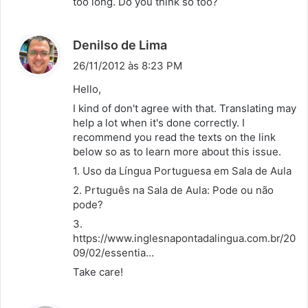
too long. Do you think so too?
d
Denilso de Lima
i
26/11/2012 às 8:23 PM
s
Hello,
s
I kind of don't agree with that. Translating may
e
help a lot when it's done correctly. I
:
recommend you read the texts on the link
below so as to learn more about this issue.
1.
Uso da Língua Portuguesa em Sala de Aula
2.
Prtuguês na Sala de Aula: Pode ou não
pode?
3.
https://www.inglesnapontadalingua.com.br/20
09/02/essentia
…
Take care!