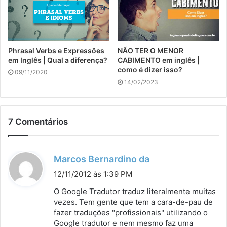
Phrasal Verbs e Expressões
NÃO TER O MENOR
em Inglês | Qual a diferença?
CABIMENTO em inglês |
como é dizer isso?
09/11/2020
14/02/2023
7 Comentários
d
Marcos Bernardino da
i
12/11/2012 às 1:39 PM
s
O Google Tradutor traduz literalmente muitas
s
vezes. Tem gente que tem a cara-de-pau de
fazer traduções "profissionais" utilizando o
e
Google tradutor e nem mesmo faz uma
: