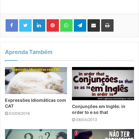
Linkedin
Pinterest
WhatsApp
Telegram
Compartilhar via e-mail
Imprimir
Aprenda Também
Expressões Idiomáticas com
CAT
Conjunções em Inglês: in
order to e so that
03/06/2016
08/04/2013