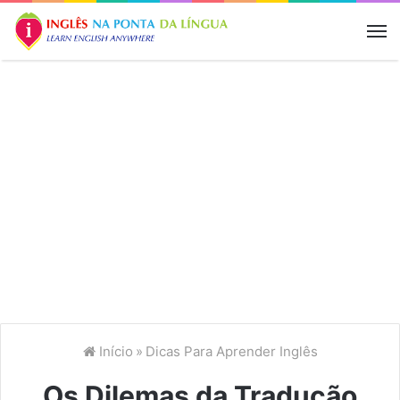
M
Início
»
Dicas Para Aprender Inglês
Os Dilemas da Tradução