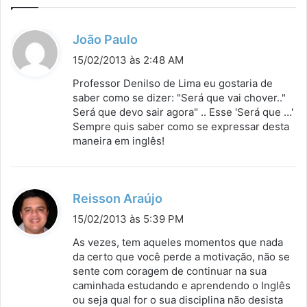
d
João Paulo
i
15/02/2013 às 2:48 AM
s
Professor Denilso de Lima eu gostaria de
s
saber como se dizer: "Será que vai chover.."
Será que devo sair agora" .. Esse 'Será que …'
e
Sempre quis saber como se expressar desta
:
maneira em inglês!
d
Reisson Araújo
i
15/02/2013 às 5:39 PM
s
As vezes, tem aqueles momentos que nada
s
da certo que você perde a motivação, não se
sente com coragem de continuar na sua
e
caminhada estudando e aprendendo o Inglês
:
ou seja qual for o sua disciplina não desista