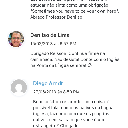
estudar não sinta como uma obrigação.
"Sometimes you have to be your own hero".
Abraço Professor Denilso.
d
Denilso de Lima
i
15/02/2013 às 6:52 PM
s
Obrigado Reisson! Continue firme na
s
caminhada. Não desista! Conte com o Inglês
na Ponta da Língua sempre! 😉
e
:
d
Diego Arndt
i
27/06/2013 às 8:50 PM
s
Bem só faltou responder uma coisa, é
s
possivel falar como os nativos na lingua
inglesa, fazendo com que os proprios
e
nativos nem saibam que você é um
:
estrangeiro? Obrigado