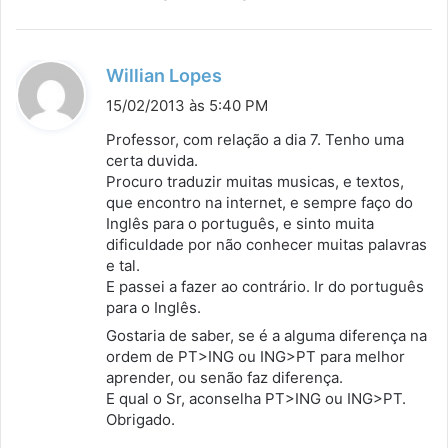
d
Willian Lopes
i
15/02/2013 às 5:40 PM
s
Professor, com relação a dia 7. Tenho uma
s
certa duvida.
Procuro traduzir muitas musicas, e textos,
e
que encontro na internet, e sempre faço do
:
Inglês para o português, e sinto muita
dificuldade por não conhecer muitas palavras
e tal.
E passei a fazer ao contrário. Ir do português
para o Inglês.
Gostaria de saber, se é a alguma diferença na
ordem de PT>ING ou ING>PT para melhor
aprender, ou senão faz diferença.
E qual o Sr, aconselha PT>ING ou ING>PT.
Obrigado.