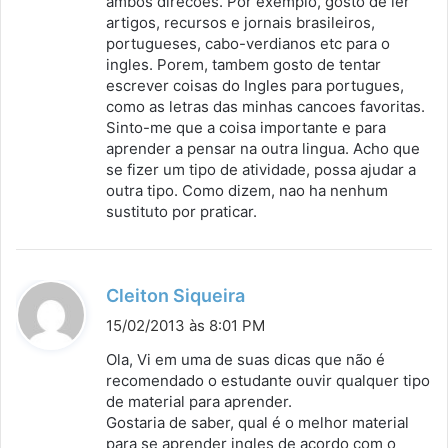
ambos direcoes. Por exemplo, gosto de ler
artigos, recursos e jornais brasileiros,
portugueses, cabo-verdianos etc para o
ingles. Porem, tambem gosto de tentar
escrever coisas do Ingles para portugues,
como as letras das minhas cancoes favoritas.
Sinto-me que a coisa importante e para
aprender a pensar na outra lingua. Acho que
se fizer um tipo de atividade, possa ajudar a
outra tipo. Como dizem, nao ha nenhum
sustituto por praticar.
d
Cleiton Siqueira
i
15/02/2013 às 8:01 PM
s
Ola, Vi em uma de suas dicas que não é
s
recomendado o estudante ouvir qualquer tipo
de material para aprender.
e
Gostaria de saber, qual é o melhor material
:
para se aprender ingles de acordo com o