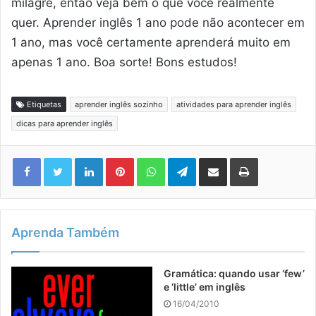
milagre, então veja bem o que você realmente
quer. Aprender inglês 1 ano pode não acontecer em
1 ano, mas você certamente aprenderá muito em
apenas 1 ano. Boa sorte! Bons estudos!
Etiquetas
aprender inglês sozinho
atividades para aprender inglês
dicas para aprender inglês
Linkedin
Pinterest
WhatsApp
Telegram
Compartilhar via e-mail
Imprimir
Aprenda Também
Gramática: quando usar ‘few’
e ‘little’ em inglês
16/04/2010