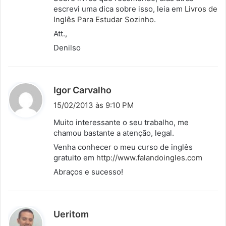
escrevi uma dica sobre isso, leia em
Livros de
Inglês Para Estudar Sozinho
.
Att.,
Denilso
d
Igor Carvalho
i
15/02/2013 às 9:10 PM
s
Muito interessante o seu trabalho, me
s
chamou bastante a atenção, legal.
e
Venha conhecer o meu curso de inglês
:
gratuito em
http://www.falandoingles.com
Abraços e sucesso!
d
Ueritom