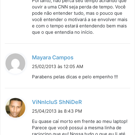
Portanto, não perca seu tempo achando que
ouvir a uma CNN seja perda de tempo. Você
pode não entender tudo, mas o pouco que
você entender o motivará a se envolver mais
e com o tempo estará entendendo bem mais
que o que entendia no início.
d
Mayara Campos
i
25/02/2013 às 12:05 AM
s
Parabens pelas dicas e pelo empenho !!!
s
e
:
d
ViNnIcIuS ShNiDeR
i
25/04/2013 às 8:43 PM
s
Eu quase caí morto em frente ao meu laptop!
s
Parece que você possui a mesma linha de
raciocino que eu! Nossa tudo o que eu li até
e