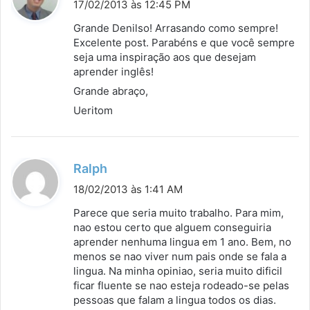
i
17/02/2013 às 12:45 PM
s
Grande Denilso! Arrasando como sempre!
s
Excelente post. Parabéns e que você sempre
seja uma inspiração aos que desejam
e
aprender inglês!
:
Grande abraço,
Ueritom
d
Ralph
i
18/02/2013 às 1:41 AM
s
Parece que seria muito trabalho. Para mim,
s
nao estou certo que alguem conseguiria
aprender nenhuma lingua em 1 ano. Bem, no
e
menos se nao viver num pais onde se fala a
:
lingua. Na minha opiniao, seria muito dificil
ficar fluente se nao esteja rodeado-se pelas
pessoas que falam a lingua todos os dias.