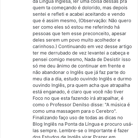
da Língua Inglesa, ler uma coisa dessas pra
quem ta começando é dolorido, mas depois
sentei e refleti e acabei aceitando e vendo
que é assim mesmo, (Observação: Não quero
ser como eles só estou me referindo há
pessoas que tem esse preconceito, apesar
deles serem um povo muito acolhedor e
carinhoso.) Continuando em vez desse artigo
ter me derrubado de vez levantei a cabeça e
pensei comigo mesmo, Nada de Desistir isso
só me deu ânimo de continuar em frente e
não abandonar o Inglês que já faz parte do
meu dia a dia, estudo ouvindo Inglês e durmo
ouvindo Inglês, pra quem acha que atrapalha
está enganado, é claro que você não tiver
Foco no que esta fazendo irá atrapalhar, é
como o Professor Denilso disse: "A música é
como uma massagem para o Cerebro".
Finalizando faço uso de todas as dicas no
Blog Inglês na Ponta da Língua e procuro usá-
las sempre. Lembre-se o Importante é fazer
dos Estudos de Inglês virar Prazer em