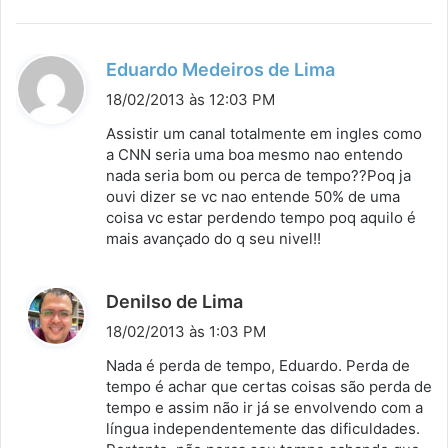
d
Eduardo Medeiros de Lima
i
18/02/2013 às 12:03 PM
s
Assistir um canal totalmente em ingles como
s
a CNN seria uma boa mesmo nao entendo
nada seria bom ou perca de tempo??Poq ja
e
ouvi dizer se vc nao entende 50% de uma
:
coisa vc estar perdendo tempo poq aquilo é
mais avançado do q seu nivel!!
d
Denilso de Lima
i
18/02/2013 às 1:03 PM
s
Nada é perda de tempo, Eduardo. Perda de
s
tempo é achar que certas coisas são perda de
tempo e assim não ir já se envolvendo com a
e
língua independentemente das dificuldades.
: