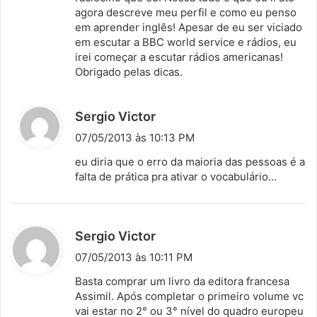
agora descreve meu perfil e como eu penso
:
em aprender inglês! Apesar de eu ser viciado
em escutar a BBC world service e rádios, eu
irei começar a escutar rádios americanas!
Obrigado pelas dicas.
d
Sergio Victor
i
07/05/2013 às 10:13 PM
s
eu diria que o erro da maioria das pessoas é a
s
falta de prática pra ativar o vocabulário…
e
:
d
Sergio Victor
i
07/05/2013 às 10:11 PM
s
Basta comprar um livro da editora francesa
s
Assimil. Após completar o primeiro volume vc
vai estar no 2° ou 3° nível do quadro europeu
e