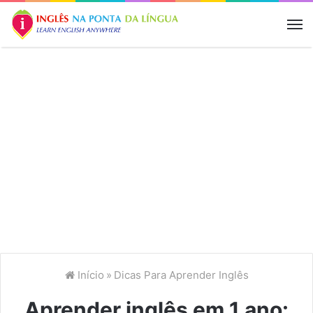
M
Início
»
Dicas Para Aprender Inglês
Aprender inglês em 1 ano: