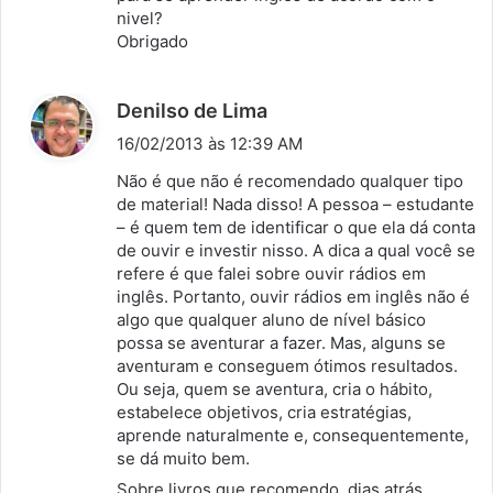
nivel?
Obrigado
d
Denilso de Lima
i
16/02/2013 às 12:39 AM
s
Não é que não é recomendado qualquer tipo
s
de material! Nada disso! A pessoa – estudante
– é quem tem de identificar o que ela dá conta
e
de ouvir e investir nisso. A dica a qual você se
:
refere é que falei sobre ouvir rádios em
inglês. Portanto, ouvir rádios em inglês não é
algo que qualquer aluno de nível básico
possa se aventurar a fazer. Mas, alguns se
aventuram e conseguem ótimos resultados.
Ou seja, quem se aventura, cria o hábito,
estabelece objetivos, cria estratégias,
aprende naturalmente e, consequentemente,
se dá muito bem.
Sobre livros que recomendo, dias atrás