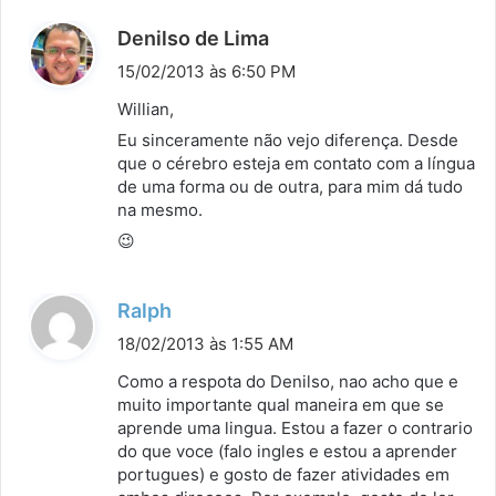
d
Denilso de Lima
i
15/02/2013 às 6:50 PM
s
Willian,
s
Eu sinceramente não vejo diferença. Desde
e
que o cérebro esteja em contato com a língua
:
de uma forma ou de outra, para mim dá tudo
na mesmo.
😉
d
Ralph
i
18/02/2013 às 1:55 AM
s
Como a respota do Denilso, nao acho que e
s
muito importante qual maneira em que se
aprende uma lingua. Estou a fazer o contrario
e
do que voce (falo ingles e estou a aprender
:
portugues) e gosto de fazer atividades em