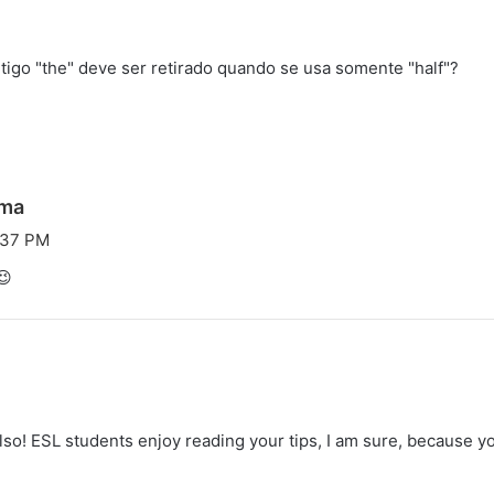
tigo "the" deve ser retirado quando se usa somente "half"?
d
ima
i
:37 PM
s
😉
s
e
:
lso! ESL students enjoy reading your tips, I am sure, because yo