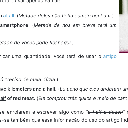
rreto é usar apenas
half of
:
on
at all
.
(
Metade deles não tinha estudo nenhum.
)
 smartphone.
(
Metade de nós em breve terá um
tade de vocês pode ficar aqui.
)
nicar uma quantidade, você terá de usar o
artigo
ó preciso de meia dúzia.
)
ive kilometers and a half
.
(
Eu acho que eles andaram uns
alf
of red meat.
(
Ele comprou três quilos e meio de carn
e enrolarem e escrever algo como “
a half a dozen
”
e-se também que essa informação do uso do artigo inde