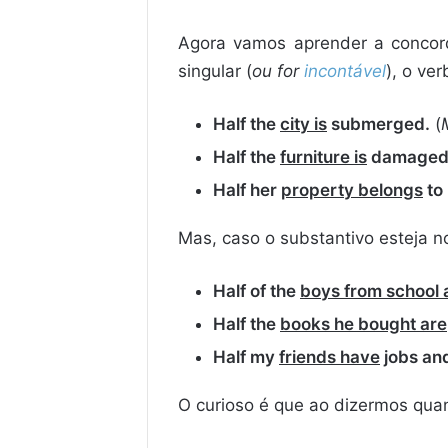
Agora vamos aprender a concor
singular (
ou for
incontável
), o ve
Half the
city is
submerged.
(
Half the
furniture is
damaged
Half her
property belongs
to 
Mas, caso o substantivo esteja no
Half of the
boys from school 
Half the
books he bought are
Half my
friends have
jobs and
O curioso é que ao dizermos quan