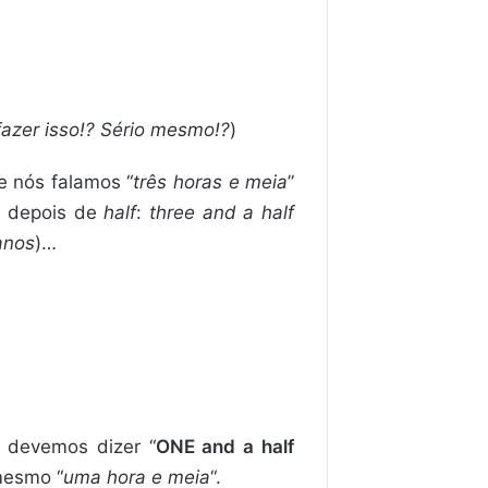
azer isso!? Sério mesmo!?
)
e nós falamos “
três horas e meia
”
ca depois de
half
:
three and a half
anos
)…
e devemos dizer “
ONE and a half
mesmo “
uma hora e meia
“.