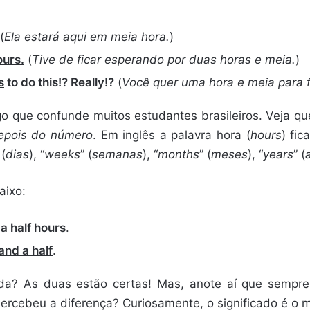
(
Ela estará aqui em meia hora.
)
ours.
(
Tive de ficar esperando por duas horas e meia.
)
s
to do this!? Really!?
(
Você quer uma hora e meia para f
go que confunde muitos estudantes brasileiros. Veja qu
depois do número
. Em inglês a palavra hora (
hours
) fi
 (
dias
), “
weeks
” (
semanas
), “
months
” (
meses
), “
years
” (
aixo:
a half hours
.
and a half
.
ada? As duas estão certas! Mas, anote aí que sempr
Percebeu a diferença? Curiosamente, o significado é o 