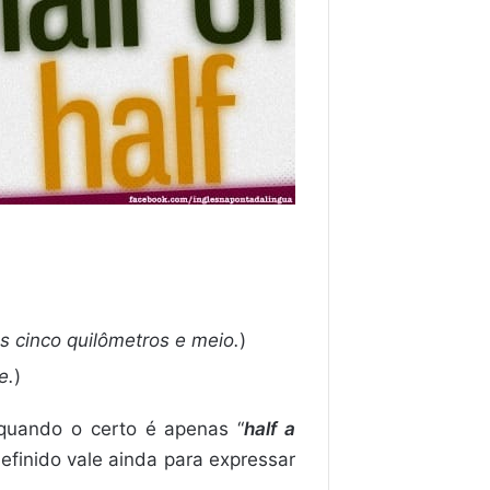
 cinco quilômetros e meio.
)
e.
)
 quando o certo é apenas “
half a
finido vale ainda para expressar