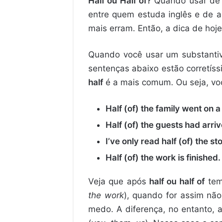
Half ou Half of?
Quando usar de u
entre quem estuda inglês e de 
mais erram. Então, a dica de hoj
Quando você usar um substantiv
sentenças abaixo estão corretís
half
é a mais comum. Ou seja, v
Half (of) the family went on a 
Half (of) the guests had arriv
I’ve only read half (of) the sto
Half (of) the work is finished.
Veja que após
half ou half of
tem
the work
), quando for assim nã
medo. A diferença, no entanto