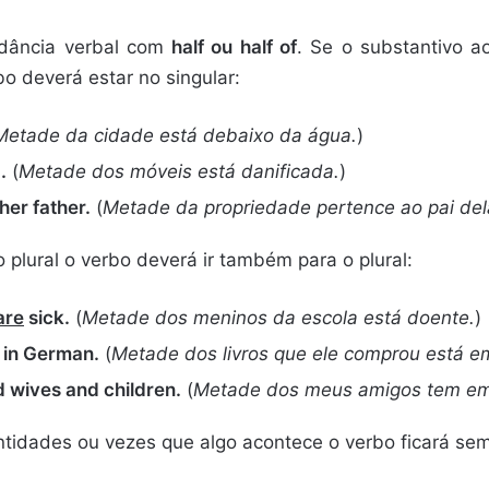
dância verbal com
half ou half of
. Se o substantivo a
rbo deverá estar no singular:
Metade da cidade está debaixo da água.
)
.
(
Metade dos móveis está danificada.
)
her father.
(
Metade da propriedade pertence ao pai del
 plural o verbo deverá ir também para o plural:
are
sick.
(
Metade dos meninos da escola está doente.
)
in German.
(
Metade dos livros que ele comprou está e
 wives and children.
(
Metade dos meus amigos tem emp
tidades ou vezes que algo acontece o verbo ficará sem