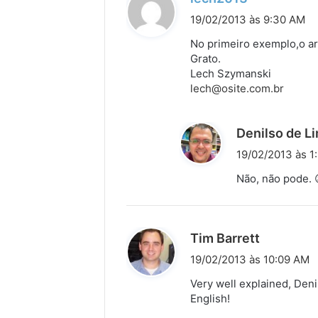
i
19/02/2013 às 9:30 AM
s
No primeiro exemplo,o ar
s
Grato.
Lech Szymanski
e
lech@osite.com.br
:
Denilso de L
19/02/2013 às 1
Não, não pode. 
d
Tim Barrett
i
19/02/2013 às 10:09 AM
s
Very well explained, Deni
s
English!
e