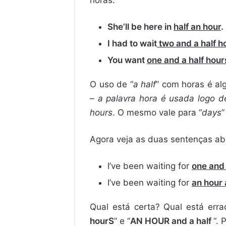
horas:
She’ll be here in
half an hour
.
I had to wait
two and a half h
You want
one and a half hour
O uso de “
a half
” com horas é al
–
a palavra hora é usada logo 
hours
. O mesmo vale para “
days
”
Agora veja as duas sentenças ab
I’ve been waiting for
one and 
I’ve been waiting for
an hour 
Qual está certa? Qual está err
hourS
” e “
AN HOUR and a half
“. 