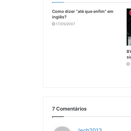
Como dizer “até que enfim” em
inglês?
17/05/2007
BY
si
7 Comentários
d
lech2013