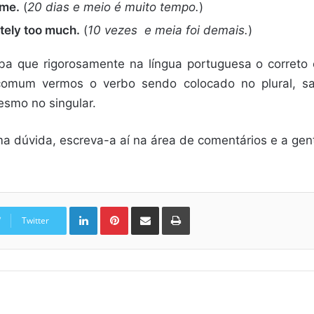
ime.
(
20 dias e meio é muito tempo.
)
tely too much.
(
10 vezes e meia foi demais.
)
ba que rigorosamente na língua portuguesa o correto
 comum vermos o verbo sendo colocado no plural, s
esmo no singular.
ma dúvida, escreva-a aí na área de comentários e a gen
Linkedin
Pinterest
Compartilhar via e-mail
Imprimir
Twitter