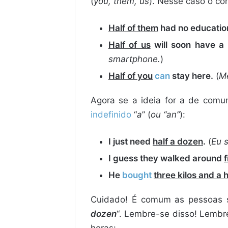
(
you, them,
us
). Nesse caso o co
Half of them
had no educati
Half of us
will soon have a
smartphone.
)
Half of you
can
stay here.
(
Me
Agora se a ideia for a de comu
indefinido
“
a
” (
ou “an”
):
I just need
half a dozen
.
(
Eu s
I guess they walked around
f
He
bought
three kilos and a h
Cuidado! É comum as pessoas s
dozen
“. Lembre-se disso! Lembr