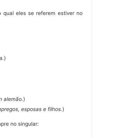
o qual eles se referem estiver no
a.
)
m alemão.
)
regos, esposas e filhos.
)
pre no singular: