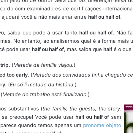
m jeito ou de outro? Será que faz diferença? Essa d
acordo com examinadores de certificações internacion
e ajudará você a não mais errar entre
half ou half of
.
o, saiba que poderá usar tanto
half ou half of
. Não fa
simas. No entanto, ao analisarmos qual é a forma mais
ocê pode usar
half ou half of
, mas saiba que
half
é o que
trip.
(
Metade da família viajou.
)
ed too early.
(
Metade dos convidados tinha chegado c
ry.
(
Eu só li metade da história.
)
(
Metade do trabalho está finalizado.
)
os substantivos (
the family, the guests, the story,
o se preocupe! Você pode usar
half ou half of
sem
, aparece quando temos apenas um
pronome objeto