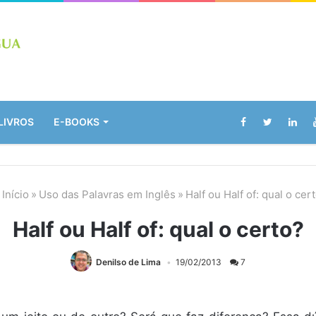
LIVROS
E-BOOKS
Início
»
Uso das Palavras em Inglês
»
Half ou Half of: qual o cer
Half ou Half of: qual o certo?
Denilso de Lima
19/02/2013
7