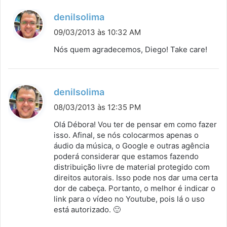
d
denilsolima
i
09/03/2013 às 10:32 AM
s
Nós quem agradecemos, Diego! Take care!
s
e
:
d
denilsolima
i
08/03/2013 às 12:35 PM
s
Olá Débora! Vou ter de pensar em como fazer
s
isso. Afinal, se nós colocarmos apenas o
áudio da música, o Google e outras agência
e
poderá considerar que estamos fazendo
:
distribuição livre de material protegido com
direitos autorais. Isso pode nos dar uma certa
dor de cabeça. Portanto, o melhor é indicar o
link para o vídeo no Youtube, pois lá o uso
está autorizado. 🙂