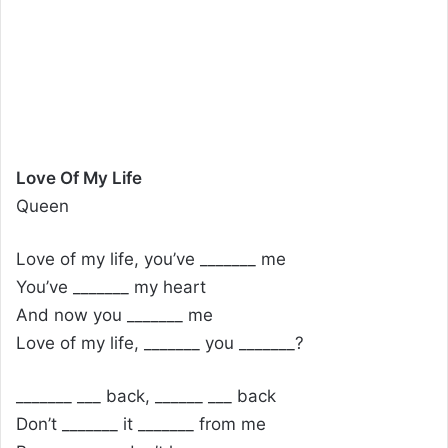
Love Of My Life
Queen
Love of my life, you’ve _______ me
You’ve _______ my heart
And now you _______ me
Love of my life, _______ you _______?
_______ ___ back, ______ ___ back
Don’t _______ it _______ from me