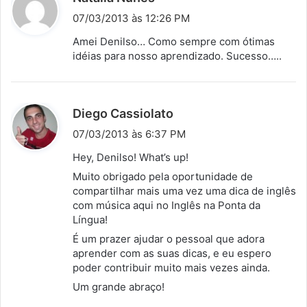
i
07/03/2013 às 12:26 PM
s
Amei Denilso… Como sempre com ótimas
s
idéias para nosso aprendizado. Sucesso…..
e
:
d
Diego Cassiolato
i
07/03/2013 às 6:37 PM
s
Hey, Denilso! What’s up!
s
Muito obrigado pela oportunidade de
e
compartilhar mais uma vez uma dica de inglês
:
com música aqui no Inglês na Ponta da
Língua!
É um prazer ajudar o pessoal que adora
aprender com as suas dicas, e eu espero
poder contribuir muito mais vezes ainda.
Um grande abraço!