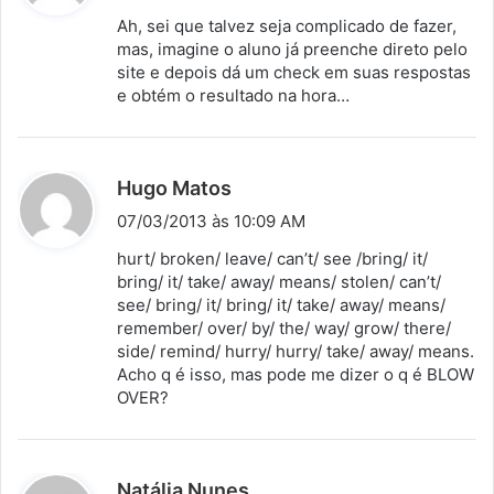
s
Ah, sei que talvez seja complicado de fazer,
s
mas, imagine o aluno já preenche direto pelo
site e depois dá um check em suas respostas
e
e obtém o resultado na hora…
:
d
Hugo Matos
i
07/03/2013 às 10:09 AM
s
hurt/ broken/ leave/ can’t/ see /bring/ it/
s
bring/ it/ take/ away/ means/ stolen/ can’t/
see/ bring/ it/ bring/ it/ take/ away/ means/
e
remember/ over/ by/ the/ way/ grow/ there/
:
side/ remind/ hurry/ hurry/ take/ away/ means.
Acho q é isso, mas pode me dizer o q é BLOW
OVER?
d
Natália Nunes