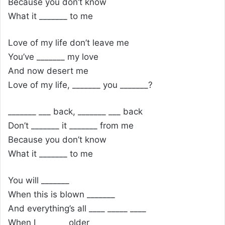
Because you don’t know
What it _______ to me
Love of my life don’t leave me
You’ve _______ my love
And now desert me
Love of my life, _______ you _______?
_______ ___ back, _______ ___ back
Don’t _______ it _______ from me
Because you don’t know
What it _______ to me
You will _______
When this is blown _______
And everything’s all ____ _____ ____
When I _______ older