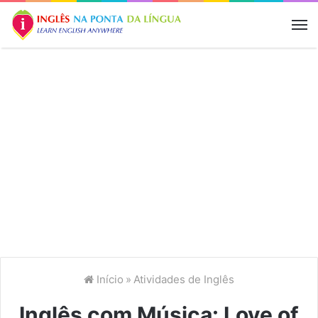
M
Início
»
Atividades de Inglês
Inglês com Música: Love of