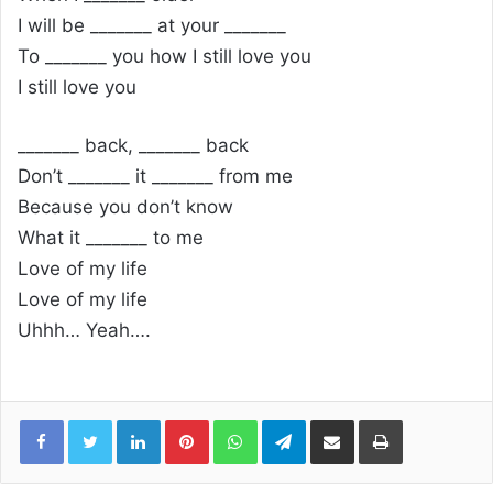
I will be _______ at your _______
To _______ you how I still love you
I still love you
_______ back, _______ back
Don’t _______ it _______ from me
Because you don’t know
What it _______ to me
Love of my life
Love of my life
Uhhh… Yeah….
Linkedin
Pinterest
WhatsApp
Telegram
Compartilhar via e-mail
Imprimir