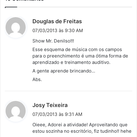
d
Douglas de Freitas
i
07/03/2013 às 9:30 AM
s
Show Mr. Denilso!!!
s
Esse esquema de música com os campos
e
para o preenchimento é uma ótima forma de
:
aprendizado e treinamento auditivo.
A gente aprende brincando…
Abs.
d
Josy Teixeira
i
07/03/2013 às 9:31 AM
s
Oieee, Adorei a atividade! Aproveitando que
s
estou sozinha no escritório, fiz tudinho!! hehe