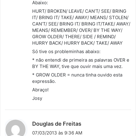
e
Abaixo:
:
HURT/ BROKEN/ LEAVE/ CAN’T/ SEE/ BRING
IT/ BRING IT/ TAKE/ AWAY/ MEANS/ STOLEN/
CAN’T/ SEE/ BRING IT/ BRING IT/TAKE/ AWAY/
MEANS/ REMEMBER/ OVER/ BY THE WAY/
GROW OLDER/ THERE/ SIDE / REMIND/
HURRY BACK/ HURRY BACK/ TAKE/ AWAY
Só tive os probleminhas abaixo:
* não entendi de primeira as palavras OVER e
BY THE WAY, tive que ouvir mais uma vez.
* GROW OLDER = nunca tinha ouvido esta
expressão.
Abraço!
Josy
d
Douglas de Freitas
i
07/03/2013 às 9:36 AM