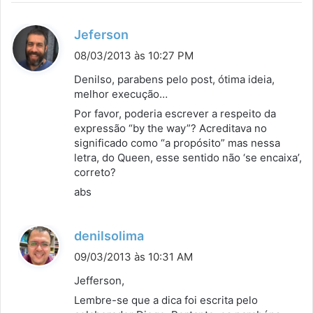
d
Jeferson
i
08/03/2013 às 10:27 PM
s
Denilso, parabens pelo post, ótima ideia,
s
melhor execução…
e
Por favor, poderia escrever a respeito da
:
expressão “by the way”? Acreditava no
significado como “a propósito” mas nessa
letra, do Queen, esse sentido não ‘se encaixa’,
correto?
abs
d
denilsolima
i
09/03/2013 às 10:31 AM
s
Jefferson,
s
Lembre-se que a dica foi escrita pelo
e