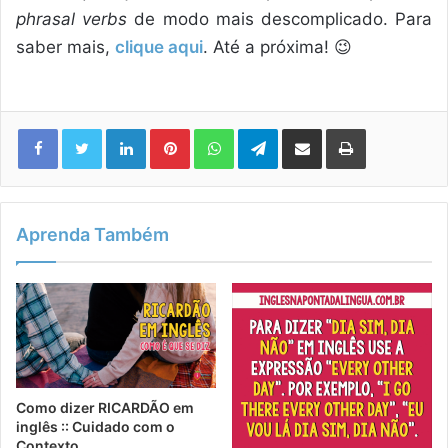
phrasal verbs
de modo mais descomplicado. Para
saber mais,
clique aqui
. Até a próxima! 😉
Linkedin
Pinterest
WhatsApp
Telegram
Compartilhar via e-mail
Imprimir
Aprenda Também
Como dizer RICARDÃO em
inglês :: Cuidado com o
Contexto