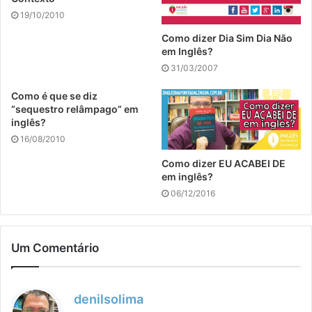
19/10/2010
Como dizer Dia Sim Dia Não
em Inglês?
31/03/2007
Como é que se diz
“sequestro relâmpago” em
inglês?
16/08/2010
Como dizer EU ACABEI DE
em inglês?
06/12/2016
Um Comentário
d
denilsolima