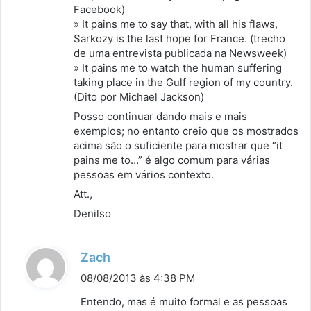
Facebook)
» It pains me to say that, with all his flaws,
Sarkozy is the last hope for France. (trecho
de uma entrevista publicada na Newsweek)
» It pains me to watch the human suffering
taking place in the Gulf region of my country.
(Dito por Michael Jackson)
Posso continuar dando mais e mais
exemplos; no entanto creio que os mostrados
acima são o suficiente para mostrar que “it
pains me to…” é algo comum para várias
pessoas em vários contexto.
Att.,
Denilso
d
Zach
i
08/08/2013 às 4:38 PM
s
Entendo, mas é muito formal e as pessoas