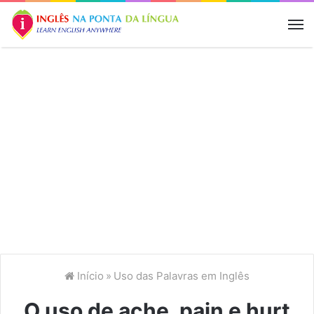
M
Início
»
Uso das Palavras em Inglês
O uso de ache, pain e hurt