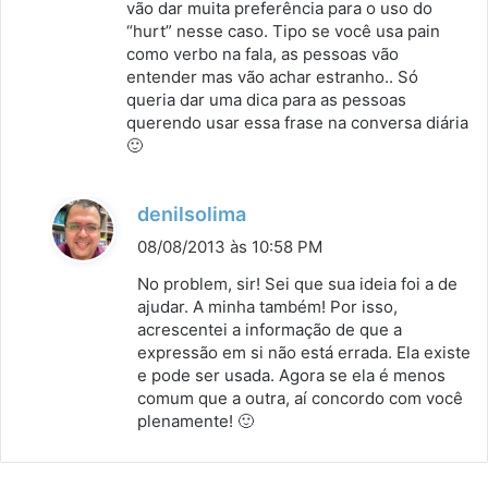
s
vão dar muita preferência para o uso do
“hurt” nesse caso. Tipo se você usa pain
e
como verbo na fala, as pessoas vão
:
entender mas vão achar estranho.. Só
queria dar uma dica para as pessoas
querendo usar essa frase na conversa diária
🙂
d
denilsolima
i
08/08/2013 às 10:58 PM
s
No problem, sir! Sei que sua ideia foi a de
s
ajudar. A minha também! Por isso,
acrescentei a informação de que a
e
expressão em si não está errada. Ela existe
:
e pode ser usada. Agora se ela é menos
comum que a outra, aí concordo com você
plenamente! 🙂