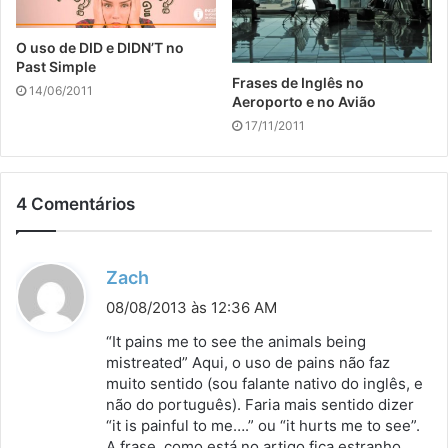
O uso de DID e DIDN’T no
Past Simple
Frases de Inglês no
14/06/2011
Aeroporto e no Avião
17/11/2011
4 Comentários
d
Zach
i
08/08/2013 às 12:36 AM
s
“It pains me to see the animals being
s
mistreated” Aqui, o uso de pains não faz
muito sentido (sou falante nativo do inglês, e
e
não do português). Faria mais sentido dizer
:
“it is painful to me….” ou “it hurts me to see”.
A frase, como está no artigo fica estranho.