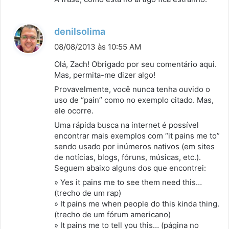
d
denilsolima
i
08/08/2013 às 10:55 AM
s
Olá, Zach! Obrigado por seu comentário aqui.
s
Mas, permita-me dizer algo!
e
Provavelmente, você nunca tenha ouvido o
:
uso de “pain” como no exemplo citado. Mas,
ele ocorre.
Uma rápida busca na internet é possível
encontrar mais exemplos com “it pains me to”
sendo usado por inúmeros nativos (em sites
de notícias, blogs, fóruns, músicas, etc.).
Seguem abaixo alguns dos que encontrei:
» Yes it pains me to see them need this…
(trecho de um rap)
» It pains me when people do this kinda thing.
(trecho de um fórum americano)
» It pains me to tell you this… (página no