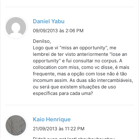
d
Daniel Yabu
i
09/09/2013 às 2:06 PM
s
Denilso,
s
Logo que vi “miss an opportunity”, me
lembrei de ter visto anteriormente “lose an
e
opportunity” e fui consultar no corpus. A
:
collocation com miss, como vc disse, é mais
frequente, mas a opção com lose não é tão
incomum assim. As duas são intercambiáveis,
ou será que existem situações de uso
específicas para cada uma?
d
Kaio Henrique
i
21/09/2013 às 11:22 PM
s