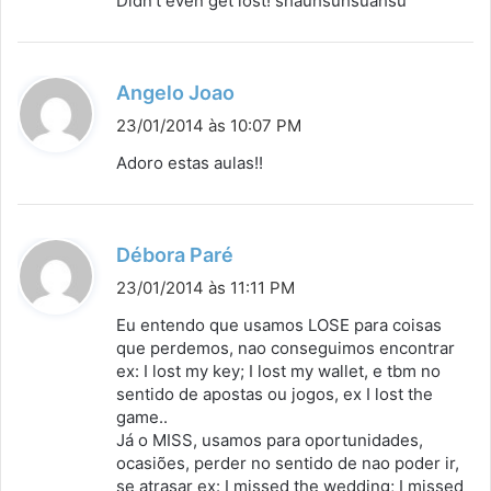
Didn’t even get lost! shauhsuhsuahsu
s
e
:
d
Angelo Joao
i
23/01/2014 às 10:07 PM
s
Adoro estas aulas!!
s
e
:
d
Débora Paré
i
23/01/2014 às 11:11 PM
s
Eu entendo que usamos LOSE para coisas
s
que perdemos, nao conseguimos encontrar
ex: I lost my key; I lost my wallet, e tbm no
e
sentido de apostas ou jogos, ex I lost the
:
game..
Já o MISS, usamos para oportunidades,
ocasiões, perder no sentido de nao poder ir,
se atrasar ex: I missed the wedding; I missed