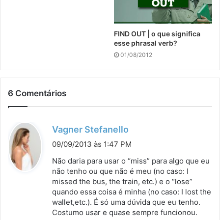
FIND OUT | o que significa
esse phrasal verb?
01/08/2012
6 Comentários
d
Vagner Stefanello
i
09/09/2013 às 1:47 PM
s
Não daria para usar o “miss” para algo que eu
s
não tenho ou que não é meu (no caso: I
missed the bus, the train, etc.) e o “lose”
e
quando essa coisa é minha (no caso: I lost the
:
wallet,etc.). É só uma dúvida que eu tenho.
Costumo usar e quase sempre funcionou.