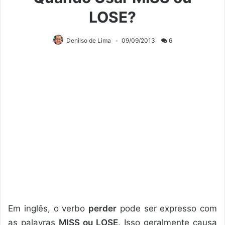
LOSE?
Denilso de Lima
09/09/2013
6
Em inglês, o verbo
perder
pode ser expresso com
as palavras
MISS ou LOSE
. Isso geralmente causa